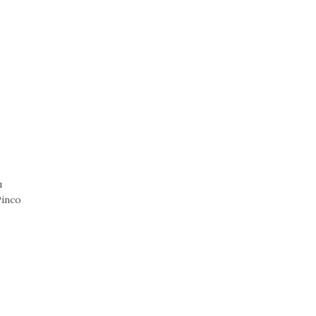
ı
Pinco