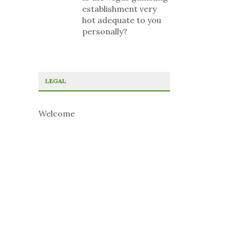
establishment very
hot adequate to you
personally?
LEGAL
Welcome