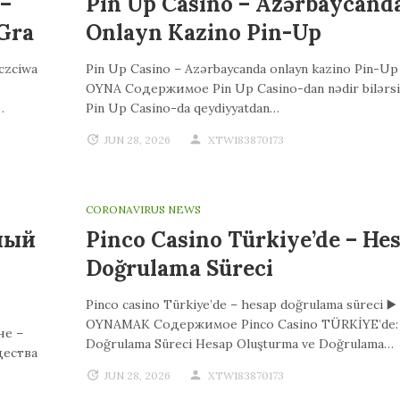
 –
Pin Up Casino – Azərbaycand
Gra
Onlayn Kazino Pin-Up
czciwa
Pin Up Casino – Azərbaycanda onlayn kazino Pin-Up 
OYNA Содержимое Pin Up Casino-dan nədir bilərsi
…
Pin Up Casino-da qeydiyyatdan…
JUN 28, 2026
XTW183870173
CORONAVIRUS NEWS
ный
Pinco Casino Türkiye’de – He
Doğrulama Süreci
Pinco casino Türkiye’de – hesap doğrulama süreci ▶️
OYNAMAK Содержимое Pinco Casino TÜRKİYE’de:
не –
Doğrulama Süreci Hesap Oluşturma ve Doğrulama…
щества
JUN 28, 2026
XTW183870173