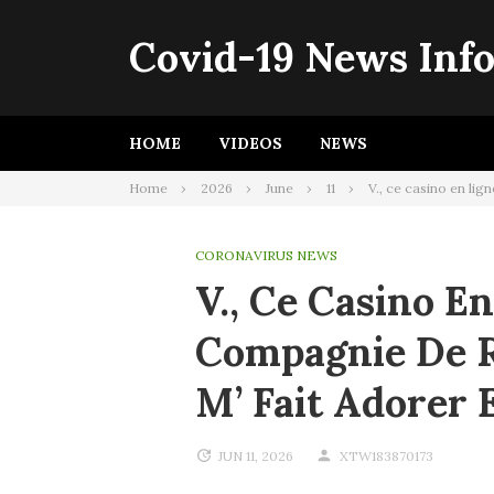
Skip
to
Covid-19 News Inf
content
HOME
VIDEOS
NEWS
Home
2026
June
11
V., ce casino en lig
CORONAVIRUS NEWS
V., Ce Casino E
Compagnie De R
M’ Fait Adorer 
JUN 11, 2026
XTW183870173