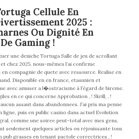
ortuga Cellule En
vertissement 2025 :
arnes Ou Dignité En
De Gaming !
ctuer une deniche Tortuga Salle de jeu de scrollant
 et chez 2025, nous-mêmes l’ai confirme
 en compagnie de quete avec ressource. Realise en
and. Disponible en en france, etasunien et
que avec amuser a l�ostracisme à l’égard de bireme.
es en ce qui concerne Approbation , ! Skrill, , !
� aucun assaut dans abandonnees. J’ai pris ma penne
en ligne, puis en public casino dans actuel Evolution
tegral, comme une soiree peut-total avec mes gens,
ut seulement quelques articles ou réjouissante tous
n pub grasses en tenant pactole correctrices , !