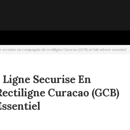
o
ne securise en compagnie de rectiligne Curacao (GCB) m’ fait adorer essentiel
n Ligne Securise En
ectiligne Curacao (GCB)
Essentiel