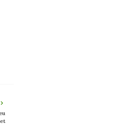
eu
et