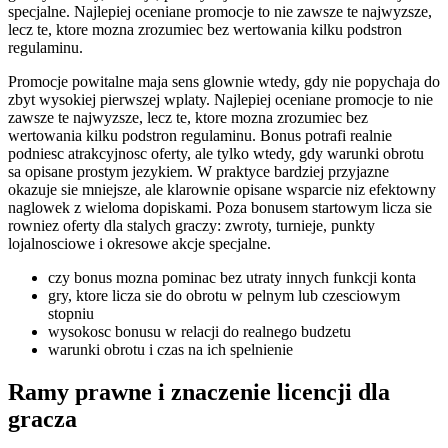
specjalne. Najlepiej oceniane promocje to nie zawsze te najwyzsze,
lecz te, ktore mozna zrozumiec bez wertowania kilku podstron
regulaminu.
Promocje powitalne maja sens glownie wtedy, gdy nie popychaja do
zbyt wysokiej pierwszej wplaty. Najlepiej oceniane promocje to nie
zawsze te najwyzsze, lecz te, ktore mozna zrozumiec bez
wertowania kilku podstron regulaminu. Bonus potrafi realnie
podniesc atrakcyjnosc oferty, ale tylko wtedy, gdy warunki obrotu
sa opisane prostym jezykiem. W praktyce bardziej przyjazne
okazuje sie mniejsze, ale klarownie opisane wsparcie niz efektowny
naglowek z wieloma dopiskami. Poza bonusem startowym licza sie
rowniez oferty dla stalych graczy: zwroty, turnieje, punkty
lojalnosciowe i okresowe akcje specjalne.
czy bonus mozna pominac bez utraty innych funkcji konta
gry, ktore licza sie do obrotu w pelnym lub czesciowym
stopniu
wysokosc bonusu w relacji do realnego budzetu
warunki obrotu i czas na ich spelnienie
Ramy prawne i znaczenie licencji dla
gracza