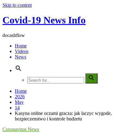
Skip to content
Covid-19 News Info
docashflow
Home
Videos
News
Home
2026
May
14
Kasyna online oczami gracza: jak laczyc wygode,
bezpieczenstwo i kontrole budzetu
Coronavirus News