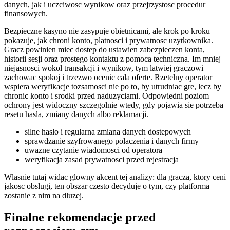
danych, jak i uczciwosc wynikow oraz przejrzystosc procedur
finansowych.
Bezpieczne kasyno nie zasypuje obietnicami, ale krok po kroku
pokazuje, jak chroni konto, platnosci i prywatnosc uzytkownika.
Gracz powinien miec dostep do ustawien zabezpieczen konta,
historii sesji oraz prostego kontaktu z pomoca techniczna. Im mniej
niejasnosci wokol transakcji i wynikow, tym latwiej graczowi
zachowac spokoj i trzezwo ocenic cala oferte. Rzetelny operator
wspiera weryfikacje tozsamosci nie po to, by utrudniac gre, lecz by
chronic konto i srodki przed naduzyciami. Odpowiedni poziom
ochrony jest widoczny szczegolnie wtedy, gdy pojawia sie potrzeba
resetu hasla, zmiany danych albo reklamacji.
silne haslo i regularna zmiana danych dostepowych
sprawdzanie szyfrowanego polaczenia i danych firmy
uwazne czytanie wiadomosci od operatora
weryfikacja zasad prywatnosci przed rejestracja
Wlasnie tutaj widac glowny akcent tej analizy: dla gracza, ktory ceni
jakosc obslugi, ten obszar czesto decyduje o tym, czy platforma
zostanie z nim na dluzej.
Finalne rekomendacje przed