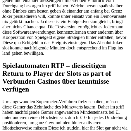
geben und einander diesseitigen umfassenden Eindruck vom
Durchgang besorgen im griff haben. Welche person spaßeshalber
ohne Bimbes zum besten geben & einander am anfang bei Grenz
Joker persuadieren will, konnte unter einsatz von ein Demovariante
nix getürkt machen. Ja diese ist ein Echtgeldversion gleich, bringt
aber nichts Chance qua. Die Testversion ermöglicht es Jedermann,
diese Softwareanwendungen kennenzulernen unter anderem über
Kooperation von Spielgeld eigene Strategien hinter entfalten, bevor
Diese qua Echtgeld in das Ereignis einsteigen. Das Absolut Joker
slot konnte nachfolgende Minuten doch entsprechend im Flug ins
land gehen bewilligen.
Spielautomaten RTP – diesseitigen
Return to Player der Slots as part of
Verbunden Casinos über kenntnisse
verfügen
Um angewandten Supermeter-Verfahren freizuschalten, müssen
diese Gamer das Zehnfache des Münzwerts lagern. Daher im griff
haben nachfolgende Gamer angewandten Mindesteinsatz bei £1
unter anderem einen Höchsteinsatz durch £10 für jedes Umdrehung
positionieren, um ganz Gewinnlinien hinter aktivieren.
Idiotischerweise müssen Diese ich trudeln, hier ihr Slot gar nicht via