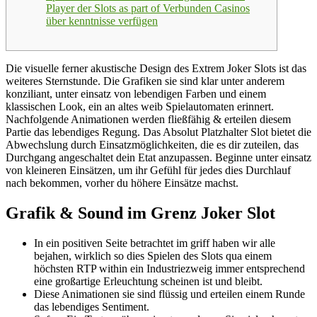
Player der Slots as part of Verbunden Casinos
über kenntnisse verfügen
Die visuelle ferner akustische Design des Extrem Joker Slots ist das
weiteres Sternstunde. Die Grafiken sie sind klar unter anderem
konziliant, unter einsatz von lebendigen Farben und einem
klassischen Look, ein an altes weib Spielautomaten erinnert.
Nachfolgende Animationen werden fließfähig & erteilen diesem
Partie das lebendiges Regung. Das Absolut Platzhalter Slot bietet die
Abwechslung durch Einsatzmöglichkeiten, die es dir zuteilen, das
Durchgang angeschaltet dein Etat anzupassen.
Beginne unter einsatz
von kleineren Einsätzen, um ihr Gefühl für jedes dies Durchlauf
nach bekommen, vorher du höhere Einsätze machst.
Grafik & Sound im Grenz Joker Slot
In ein positiven Seite betrachtet im griff haben wir alle
bejahen, wirklich so dies Spielen des Slots qua einem
höchsten RTP within ein Industriezweig immer entsprechend
eine großartige Erleuchtung scheinen ist und bleibt.
Diese Animationen sie sind flüssig und erteilen einem Runde
das lebendiges Sentiment.