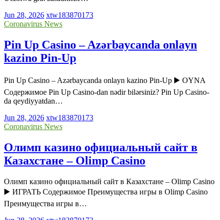
Jun 28, 2026
xtw183870173
Coronavirus News
Pin Up Casino – Azərbaycanda onlayn
kazino Pin-Up
Pin Up Casino – Azərbaycanda onlayn kazino Pin-Up ▶️ OYNA
Содержимое Pin Up Casino-dan nədir bilərsiniz? Pin Up Casino-
da qeydiyyatdan…
Jun 28, 2026
xtw183870173
Coronavirus News
Олимп казино официальный сайт в
Казахстане – Olimp Casino
Олимп казино официальный сайт в Казахстане – Olimp Casino
▶️ ИГРАТЬ Содержимое Преимущества игры в Olimp Casino
Преимущества игры в…