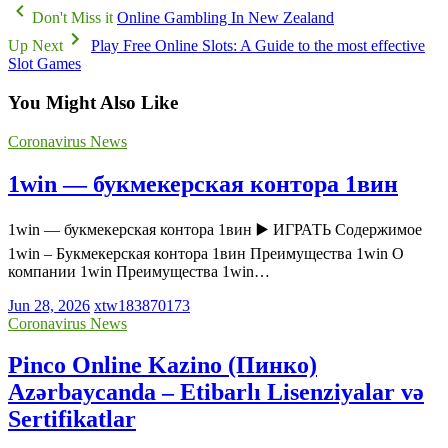
Don't Miss it
Online Gambling In New Zealand
Up Next
Play Free Online Slots: A Guide to the most effective
Slot Games
You Might Also Like
Coronavirus News
1win — букмекерская контора 1вин
1win — букмекерская контора 1вин ▶️ ИГРАТЬ Содержимое
1win – Букмекерская контора 1вин Преимущества 1win О
компании 1win Преимущества 1win…
Jun 28, 2026
xtw183870173
Coronavirus News
Pinco Online Kazino (Пинко)
Azərbaycanda – Etibarlı Lisenziyalar və
Sertifikatlar