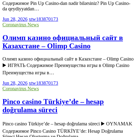
Содержимое Pin Up Casino-dan nədir bilərsiniz? Pin Up Casino-
da qeydiyyatdan…
Jun 28, 2026
xtw183870173
Coronavirus News
Олимп казино официальный сайт в
Казахстане – Olimp Casino
Олимп казино официальный сайт в Казахстане – Olimp Casino
▶️ ИГРАТЬ Содержимое Преимущества игры в Olimp Casino
Преимущества игры в…
Jun 28, 2026
xtw183870173
Coronavirus News
Pinco casino Türkiye’de – hesap
doğrulama süreci
Pinco casino Türkiye’de – hesap doğrulama süreci ▶️ OYNAMAK
Содержимое Pinco Casino TÜRKİYE’de: Hesap Doğrulama
Süreci Hesap Oluşturma ve Doğrulama…