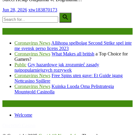
Jun 28, 2026
xtw183870173
Being Viewed Right Now
Coronavirus News
Allihopa spelbolag Second Strike spel inte
me svensk perso licens 2023
Coronavirus News
What Makes
all british
a Top Choice for
Gamers?
Public
Gry hazardowe jak zrozumieć zasady
najpopularniejszych rozrywek
Coronavirus News
Free Spins uten gave: Et Guide igang
Nettcasino Spillere
Coronavirus News
Kuinka Luoda Oma Pelistrategia
Mountgold Casinolla
Legal
Welcome
FafaBet9
OneWin9 Casino