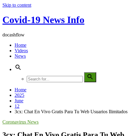
Skip to content
Covid-19 News Info
docashflow
Home
Videos
News
Home
2025
June
12
3cx: Chat En Vivo Gratis Para Tu Web Usuarios Ilimitados
Coronavirus News
3cx: Chat En Vivo Gratis Para Tu Web