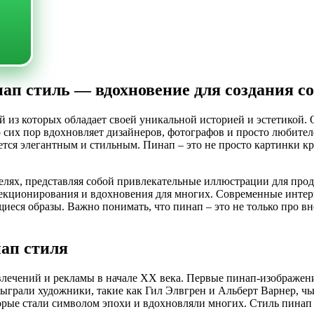
п стиль — вдохновение для создания со
й из которых обладает своей уникальной историей и эстетикой
до сих пор вдохновляет дизайнеров, фотографов и просто любите
тся элегантным и стильным. Пинап – это не просто картинки кра
елях, представляя собой привлекательные иллюстрации для прод
лекционирования и вдохновения для многих. Современные интерп
еся образы. Важно понимать, что пинап – это не только про вн
ап стиля
влечений и рекламы в начале XX века. Первые пинап-изображени
сыграли художники, такие как Гил Элвгрен и Альберт Варнер, ч
рые стали символом эпохи и вдохновляли многих. Стиль пинап 