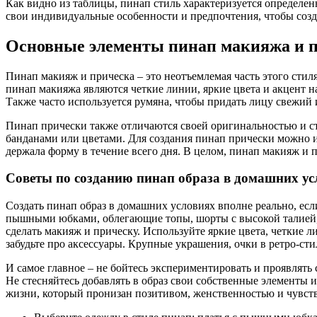
Как видно из таблицы, пинап стиль характеризуется определен
свои индивидуальные особенности и предпочтения, чтобы созда
Основные элементы пинап макияжа и 
Пинап макияж и прическа – это неотъемлемая часть этого стил
пинап макияжа являются четкие линии, яркие цвета и акцент на
Также часто используется румяна, чтобы придать лицу свежий 
Пинап прически также отличаются своей оригинальностью и с
банданами или цветами. Для создания пинап прически можно ис
держала форму в течение всего дня. В целом, пинап макияж и п
Советы по созданию пинап образа в домашних ус
Создать пинап образ в домашних условиях вполне реально, есл
пышными юбками, облегающие топы, шорты с высокой талией, б
сделать макияж и прическу. Используйте яркие цвета, четкие л
забудьте про аксессуары. Крупные украшения, очки в ретро-сти
И самое главное – не бойтесь экспериментировать и проявлять 
Не стесняйтесь добавлять в образ свои собственные элементы и
жизни, который пронизан позитивом, женственностью и чувст