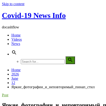
Skip to content
Covid-19 News Info
docashflow
Home
Videos
News
Home
2026
June
12
Яркие_фотографии_и_неповторимый_пинап_стил
Post
Яркие_фотографии_и_неповторимый_п