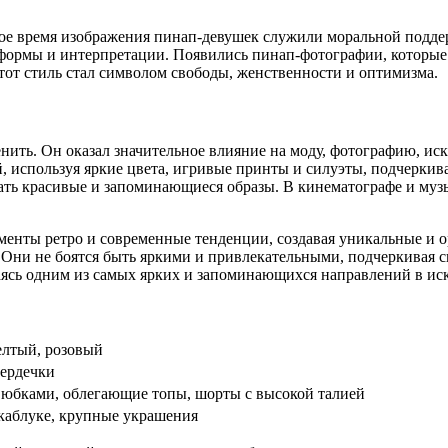
нное время изображения пинап-девушек служили моральной подде
 формы и интерпретации. Появились пинап-фотографии, которые
тот стиль стал символом свободы, женственности и оптимизма.
нить. Он оказал значительное влияние на моду, фотографию, ис
, используя яркие цвета, игривые принты и силуэты, подчеркив
ть красивые и запоминающиеся образы. В кинематографе и музык
менты ретро и современные тенденции, создавая уникальные и 
 Они не боятся быть яркими и привлекательными, подчеркивая с
аясь одним из самых ярких и запоминающихся направлений в иск
елтый, розовый
сердечки
юбками, облегающие топы, шорты с высокой талией
 каблуке, крупные украшения