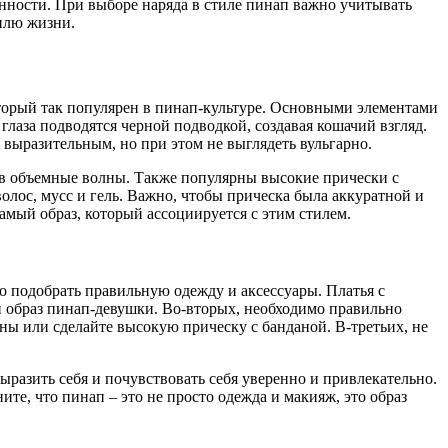
менности. При выборе наряда в стиле пинап важно учитывать
тилю жизни.
оторый так популярен в пинап-культуре. Основными элементами
глаза подводятся черной подводкой, создавая кошачий взгляд.
выразительным, но при этом не выглядеть вульгарно.
 в объемные волны. Также популярны высокие прически с
олос, мусс и гель. Важно, чтобы прическа была аккуратной и
амый образ, который ассоциируется с этим стилем.
о подобрать правильную одежду и аксессуары. Платья с
й образ пинап-девушки. Во-вторых, необходимо правильно
лны или сделайте высокую прическу с банданой. В-третьих, не
ыразить себя и почувствовать себя уверенно и привлекательно.
те, что пинап – это не просто одежда и макияж, это образ