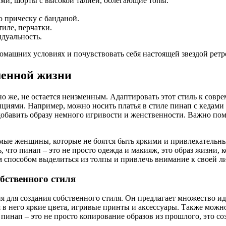
ми, шорты с высокой талией, облегающие топы.
 прическу с банданой.
тиле, перчатки.
дуальность.
домашних условиях и почувствовать себя настоящей звездой ретр
менной жизни
но же, не остается неизменным. Адаптировать этот стиль к сов
циями. Например, можно носить платья в стиле пинап с кедами и
обавить образу немного игривости и женственности. Важно пом
имые женщины, которые не боятся быть яркими и привлекательн
 что пинап – это не просто одежда и макияж, это образ жизни,
 способом выделиться из толпы и привлечь внимание к своей л
бственного стиля
 для создания собственного стиля. Он предлагает множество и
 в него яркие цвета, игривые принты и аксессуары. Также можн
пинап – это не просто копирование образов из прошлого, это со