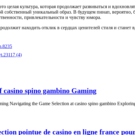
, это целая культура, которая продолжает развиваться и вдохнов
вой собственный уникальный образ. В будущем пинап, вероятно, 
твенности, привлекательности и чувству юмора.
продолжит находить отклик в сердцах ценителей стиля и станет
p.8235
t.23117 (4)
of casino spino gambino Gaming
aming Navigating the Game Selection at casino spino gambino Explori
lection pointue de casino en ligne france po