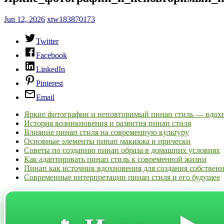
Jun 12, 2026
xtw183870173
Twitter
Facebook
LinkedIn
Pinterest
Email
Яркие фотографии и неповторимый пинап стиль — вдохно
История возникновения и развития пинап стиля
Влияние пинап стиля на современную культуру
Основные элементы пинап макияжа и прически
Советы по созданию пинап образа в домашних условиях
Как адаптировать пинап стиль к современной жизни
Пинап как источник вдохновения для создания собственн
Современные интерпретации пинап стиля и его будущее