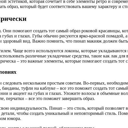
ной эстетикой, которая сочетает в себе элементы ретро и совре
ть образ, который будет соответствовать вашему характеру и с
прически
я. Они помогают создать тот самый образ роковой красавицы, к
 губах и глазах. Губы обычно рисуются ярко-красной помадой, а 
и здоровый вид. Важно помнить, что пинап макияж должен быть 
тилем. Чаще всего используются локоны, которые укладываются
пользовать различные укладочные средства, такие как лак для в
рическа – это важные элементы, которые помогают создать тот с
ловиях
и следовать нескольким простым советам. Во-первых, необходим
анданы, туфли на каблуке – все это поможет создать тот самы
инии и акцент на губах и глазах. Уложите волосы в объемные во
ле, перчатки – все это поможет завершить образ.
свою индивидуальность. Пинап – это стиль, который позволяет в
 детали, чтобы создать уникальный и неповторимый стиль. Помни
вом юмора.