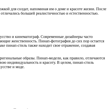
ржкой для солдат, напоминая им о доме и красоте жизни. После
 отличались большей реалистичностью и естественностью.
кусство и кинематограф. Современные дизайнеры часто
ающие женственность. Пинап-фотография до сих пор остается
е пинап-стиль также находит свое отражение, создавая
оригинальные образы. Пинап-модели, как правило, отличаются
вою индивидуальность и красоту. В целом, пинап-стиль
усстве и моде.