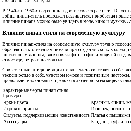
американской культуры.
В 1940-х и 1950-х годах пинап достиг своего расцвета. В вое
войны пинап-стиль продолжал развиваться, приобретая новые
Влияние пинапа можно было увидеть в моде, кино и музыке. Э
Влияние пинап стиля на современную культуру
Влияние пинап-стиля на современную культуру трудно переоце
обращаются к элементам пинапа при создании своих коллекций
популярным жанром, вдохновляя фотографов и моделей создава
атмосферу ретро и ностальгии.
Современные интерпретации пинапа часто сочетают в себе эле
уверенностью в себе, чувством юмора и позитивным настроем.
продолжает вдохновлять и радовать людей во всем мире, остав
Характерные черты пинап стиля
Примеры
Яркие цвета
Красный, синий, ж
Игривые принты
Горошек, полоска, 
Силуэты, подчеркивающие женственность
Платья с пышными 
Аксессуары
Банданы, туфли на