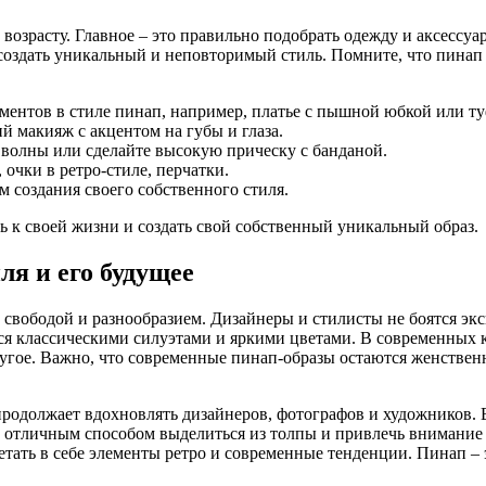
озрасту. Главное – это правильно подобрать одежду и аксессуар
создать уникальный и неповторимый стиль. Помните, что пинап –
лементов в стиле пинап, например, платье с пышной юбкой или ту
й макияж с акцентом на губы и глаза.
 волны или сделайте высокую прическу с банданой.
 очки в ретро-стиле, перчатки.
м создания своего собственного стиля.
ь к своей жизни и создать свой собственный уникальный образ.
я и его будущее
вободой и разнообразием. Дизайнеры и стилисты не боятся экс
ся классическими силуэтами и яркими цветами. В современных 
ругое. Важно, что современные пинап-образы остаются женстве
одолжает вдохновлять дизайнеров, фотографов и художников. В
 отличным способом выделиться из толпы и привлечь внимание 
ать в себе элементы ретро и современные тенденции. Пинап – эт