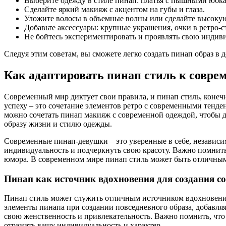
Выберите одежду в стиле пинап: платья с пышными юбка
Сделайте яркий макияж с акцентом на губы и глаза.
Уложите волосы в объемные волны или сделайте высокую
Добавьте аксессуары: крупные украшения, очки в ретро-с
Не бойтесь экспериментировать и проявлять свою индиви
Следуя этим советам, вы сможете легко создать пинап образ в 
Как адаптировать пинап стиль к совре
Современный мир диктует свои правила, и пинап стиль, конеч
успеху – это сочетание элементов ретро с современными тенден
можно сочетать пинап макияж с современной одеждой, чтобы д
образу жизни и стилю одежды.
Современные пинап-девушки – это уверенные в себе, независ
индивидуальность и подчеркнуть свою красоту. Важно помнить,
юмора. В современном мире пинап стиль может быть отличным
Пинап как источник вдохновения для создания со
Пинап стиль может служить отличным источником вдохновения
элементы пинапа при создании повседневного образа, добавляя
свою женственность и привлекательность. Важно помнить, что 
отражать вашу индивидуальность и характер.