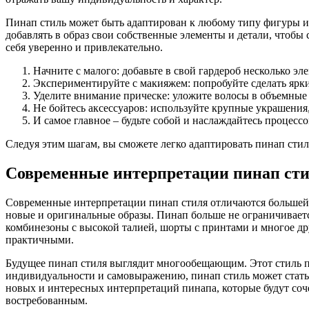
Пинап стиль может быть адаптирован к любому типу фигуры и в
добавлять в образ свои собственные элементы и детали, чтобы 
себя уверенно и привлекательно.
Начните с малого: добавьте в свой гардероб несколько э
Экспериментируйте с макияжем: попробуйте сделать ярки
Уделите внимание прическе: уложите волосы в объемные
Не бойтесь аксессуаров: используйте крупные украшения,
И самое главное – будьте собой и наслаждайтесь процессо
Следуя этим шагам, вы сможете легко адаптировать пинап стил
Современные интерпретации пинап стил
Современные интерпретации пинап стиля отличаются большей с
новые и оригинальные образы. Пинап больше не ограничивает
комбинезоны с высокой талией, шорты с принтами и многое д
практичными.
Будущее пинап стиля выглядит многообещающим. Этот стиль пр
индивидуальности и самовыражению, пинап стиль может стать
новых и интересных интерпретаций пинапа, которые будут сочет
востребованным.