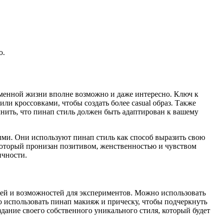
о.
ременной жизни вполне возможно и даже интересно. Ключ к
ли кроссовками, чтобы создать более casual образ. Также
нить, что пинап стиль должен быть адаптирован к вашему
ыми. Они используют пинап стиль как способ выразить свою
 который пронизан позитивом, женственностью и чувством
ичности.
дей и возможностей для экспериментов. Можно использовать
о использовать пинап макияж и прическу, чтобы подчеркнуть
здание своего собственного уникального стиля, который будет