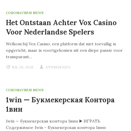
CORONAVIRUS NEWS
Het Ontstaan Achter Vox Casino
Voor Nederlandse Spelers
Welkom bij Vox Casino, een platform dat niet toevallig is
opgericht, maar is voortgekomen uit een diepe passie voor
transparant…
JUL 29, 2026
XTW183870173
CORONAVIRUS NEWS
1win — Букмекерская Контора
1вин
1win — букмекерская контора 1вин ▶️ ИГРАТЬ
Содержимое 1win – Букмекерская контора 1вин