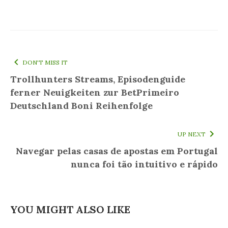
DON'T MISS IT
Trollhunters Streams, Episodenguide
ferner Neuigkeiten zur BetPrimeiro
Deutschland Boni Reihenfolge
UP NEXT
Navegar pelas casas de apostas em Portugal
nunca foi tão intuitivo e rápido
YOU MIGHT ALSO LIKE