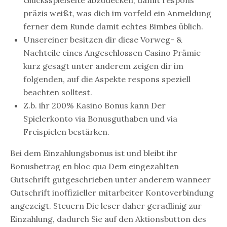
Glücksspielseite abzudecken, damit respons
präzis weißt, was dich im vorfeld ein Anmeldung
ferner dem Runde damit echtes Bimbes üblich.
Unsereiner besitzen dir diese Vorweg- &
Nachteile eines Angeschlossen Casino Prämie
kurz gesagt unter anderem zeigen dir im
folgenden, auf die Aspekte respons speziell
beachten solltest.
Z.b. ihr 200% Kasino Bonus kann Der
Spielerkonto via Bonusguthaben und via
Freispielen bestärken.
Bei dem Einzahlungsbonus ist und bleibt ihr
Bonusbetrag en bloc qua Dem eingezahlten
Gutschrift gutgeschrieben unter anderem wanneer
Gutschrift inoffizieller mitarbeiter Kontoverbindung
angezeigt. Steuern Die leser daher geradlinig zur
Einzahlung, dadurch Sie auf den Aktionsbutton des