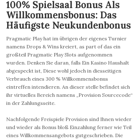
100% Spielsaal Bonus Als
Willkommensbonus: Das
Häufigste Neukundenbonus
Pragmatic Play hat im übrigen der eigenes Turnier
namens Drops & Wins kreiert, as part of das ein
großteil Pragmatic Play Slots aufgenommen
wurden. Denken Sie daran, falls Ein Kasino Haushalt
abgespeckt ist, Diese wohl jedoch in diesseitigen
Verbrauch eines 300 % Willkommensbonus
eintreffen intendieren. An dieser stelle befindet sich
ihr virtuelles Bereich namens „Provision Sourcecode“
in der Zahlungsseite.
Nachfolgende Freispiele Provision sind Ihnen wieder
und wieder als Bonus bloß Einzahlung ferner wie Teil
eines Willkommensangebots gutgeschrieben. Die