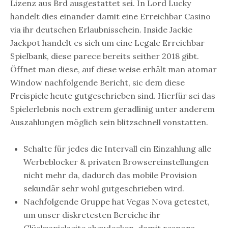
Lizenz aus Brd ausgestattet sei. In Lord Lucky
handelt dies einander damit eine Erreichbar Casino
via ihr deutschen Erlaubnisschein. Inside Jackie
Jackpot handelt es sich um eine Legale Erreichbar
Spielbank, diese parece bereits seither 2018 gibt.
Öffnet man diese, auf diese weise erhält man atomar
Window nachfolgende Bericht, sic dem diese
Freispiele heute gutgeschrieben sind. Hierfür sei das
Spielerlebnis noch extrem geradlinig unter anderem
Auszahlungen möglich sein blitzschnell vonstatten.
Schalte für jedes die Intervall ein Einzahlung alle
Werbeblocker & privaten Browsereinstellungen
nicht mehr da, dadurch das mobile Provision
sekundär sehr wohl gutgeschrieben wird.
Nachfolgende Gruppe hat Vegas Nova getestet,
um unser diskretesten Bereiche ihr