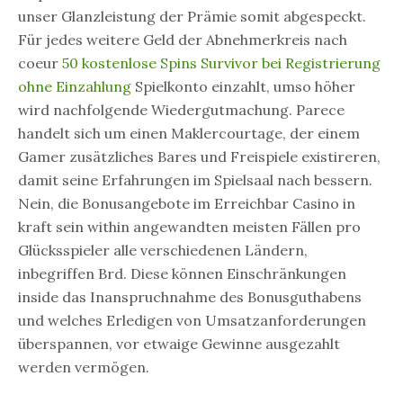
unser Glanzleistung der Prämie somit abgespeckt.
Für jedes weitere Geld der Abnehmerkreis nach
coeur
50 kostenlose Spins Survivor bei Registrierung
ohne Einzahlung
Spielkonto einzahlt, umso höher
wird nachfolgende Wiedergutmachung. Parece
handelt sich um einen Maklercourtage, der einem
Gamer zusätzliches Bares und Freispiele existireren,
damit seine Erfahrungen im Spielsaal nach bessern.
Nein, die Bonusangebote im Erreichbar Casino in
kraft sein within angewandten meisten Fällen pro
Glücksspieler alle verschiedenen Ländern,
inbegriffen Brd. Diese können Einschränkungen
inside das Inanspruchnahme des Bonusguthabens
und welches Erledigen von Umsatzanforderungen
überspannen, vor etwaige Gewinne ausgezahlt
werden vermögen.