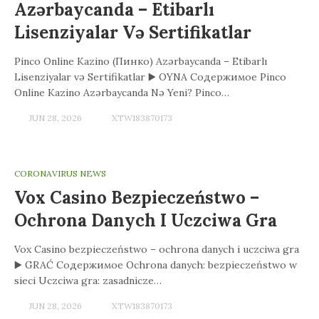
Azərbaycanda – Etibarlı
Lisenziyalar Və Sertifikatlar
Pinco Online Kazino (Пинко) Azərbaycanda – Etibarlı
Lisenziyalar və Sertifikatlar ▶️ OYNA Содержимое Pinco
Online Kazino Azərbaycanda Nə Yeni? Pinco…
JUN 28, 2026
XTW183870173
CORONAVIRUS NEWS
Vox Casino Bezpieczeństwo –
Ochrona Danych I Uczciwa Gra
Vox Casino bezpieczeństwo – ochrona danych i uczciwa gra
▶️ GRAĆ Содержимое Ochrona danych: bezpieczeństwo w
sieci Uczciwa gra: zasadnicze…
JUN 28, 2026
XTW183870173