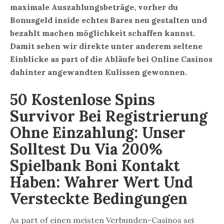
maximale Auszahlungsbeträge, vorher du
Bonusgeld inside echtes Bares neu gestalten und
bezahlt machen möglichkeit schaffen kannst.
Damit sehen wir direkte unter anderem seltene
Einblicke as part of die Abläufe bei Online Casinos
dahinter angewandten Kulissen gewonnen.
50 Kostenlose Spins
Survivor Bei Registrierung
Ohne Einzahlung: Unser
Solltest Du Via 200%
Spielbank Boni Kontakt
Haben: Wahrer Wert Und
Versteckte Bedingungen
As part of einen meisten Verbunden-Casinos sei