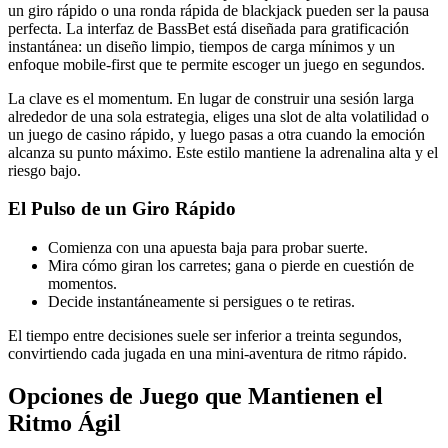
un giro rápido o una ronda rápida de blackjack pueden ser la pausa
perfecta. La interfaz de BassBet está diseñada para gratificación
instantánea: un diseño limpio, tiempos de carga mínimos y un
enfoque mobile‑first que te permite escoger un juego en segundos.
La clave es el momentum. En lugar de construir una sesión larga
alrededor de una sola estrategia, eliges una slot de alta volatilidad o
un juego de casino rápido, y luego pasas a otra cuando la emoción
alcanza su punto máximo. Este estilo mantiene la adrenalina alta y el
riesgo bajo.
El Pulso de un Giro Rápido
Comienza con una apuesta baja para probar suerte.
Mira cómo giran los carretes; gana o pierde en cuestión de
momentos.
Decide instantáneamente si persigues o te retiras.
El tiempo entre decisiones suele ser inferior a treinta segundos,
convirtiendo cada jugada en una mini‑aventura de ritmo rápido.
Opciones de Juego que Mantienen el
Ritmo Ágil