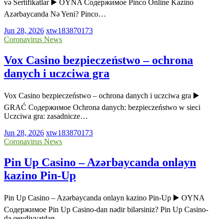
və Sertifikatlar ▶️ OYNA Содержимое Pinco Online Kazino
Azərbaycanda Nə Yeni? Pinco…
Jun 28, 2026
xtw183870173
Coronavirus News
Vox Casino bezpieczeństwo – ochrona
danych i uczciwa gra
Vox Casino bezpieczeństwo – ochrona danych i uczciwa gra ▶️
GRAĆ Содержимое Ochrona danych: bezpieczeństwo w sieci
Uczciwa gra: zasadnicze…
Jun 28, 2026
xtw183870173
Coronavirus News
Pin Up Casino – Azərbaycanda onlayn
kazino Pin-Up
Pin Up Casino – Azərbaycanda onlayn kazino Pin-Up ▶️ OYNA
Содержимое Pin Up Casino-dan nədir bilərsiniz? Pin Up Casino-
da qeydiyyatdan…