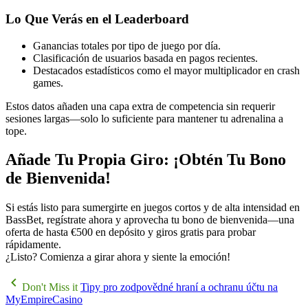
Lo Que Verás en el Leaderboard
Ganancias totales por tipo de juego por día.
Clasificación de usuarios basada en pagos recientes.
Destacados estadísticos como el mayor multiplicador en crash
games.
Estos datos añaden una capa extra de competencia sin requerir
sesiones largas—solo lo suficiente para mantener tu adrenalina a
tope.
Añade Tu Propia Giro: ¡Obtén Tu Bono
de Bienvenida!
Si estás listo para sumergirte en juegos cortos y de alta intensidad en
BassBet, regístrate ahora y aprovecha tu bono de bienvenida—una
oferta de hasta €500 en depósito y giros gratis para probar
rápidamente.
¿Listo? Comienza a girar ahora y siente la emoción!
Don't Miss it
Tipy pro zodpovědné hraní a ochranu účtu na
MyEmpireCasino