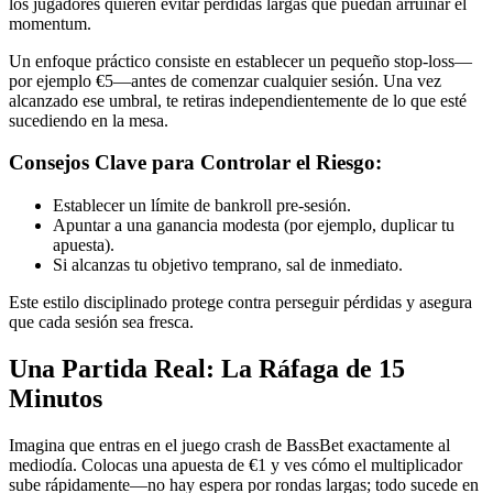
los jugadores quieren evitar pérdidas largas que puedan arruinar el
momentum.
Un enfoque práctico consiste en establecer un pequeño stop‑loss—
por ejemplo €5—antes de comenzar cualquier sesión. Una vez
alcanzado ese umbral, te retiras independientemente de lo que esté
sucediendo en la mesa.
Consejos Clave para Controlar el Riesgo:
Establecer un límite de bankroll pre‑sesión.
Apuntar a una ganancia modesta (por ejemplo, duplicar tu
apuesta).
Si alcanzas tu objetivo temprano, sal de inmediato.
Este estilo disciplinado protege contra perseguir pérdidas y asegura
que cada sesión sea fresca.
Una Partida Real: La Ráfaga de 15
Minutos
Imagina que entras en el juego crash de BassBet exactamente al
mediodía. Colocas una apuesta de €1 y ves cómo el multiplicador
sube rápidamente—no hay espera por rondas largas; todo sucede en