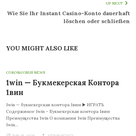
UP NEXT
Wie Sie Ihr Instant Casino-Konto dauerhaft
löschen oder schließen
YOU MIGHT ALSO LIKE
CORONAVIRUS NEWS
1win — Букмекерская Контора
1вин
1win — букмекерская контора 1вин ▶️ ИГРАТЬ
Содержимое 1win – Букмекерская контора 1вин
Преимущества 1win О компании 1win Преимущества
1win…
JUN 28, 2026
XTW183870173