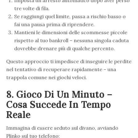
Imposta un arresto automatico dopo aver perso
tre volte di fila.
Se raggiungi quel limite, passa a rischio basso o
fai una pausa prima di riprendere.
Mantieni le dimensioni delle scommesse piccole
rispetto al tuo bankroll – nessuna singola caduta
dovrebbe drenare più di qualche percento.
Questo approccio ti impedisce di inseguire le perdite
nel tentativo di recuperare rapidamente – una
trappola comune nei giochi veloci.
8. Gioco Di Un Minuto –
Cosa Succede In Tempo
Reale
Immagina di essere seduto sul divano, avviando
Plinko sul tuo telefono: