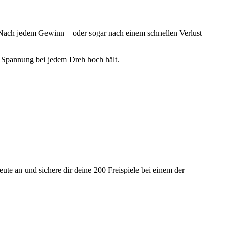
t. Nach jedem Gewinn – oder sogar nach einem schnellen Verlust –
e Spannung bei jedem Dreh hoch hält.
te an und sichere dir deine 200 Freispiele bei einem der