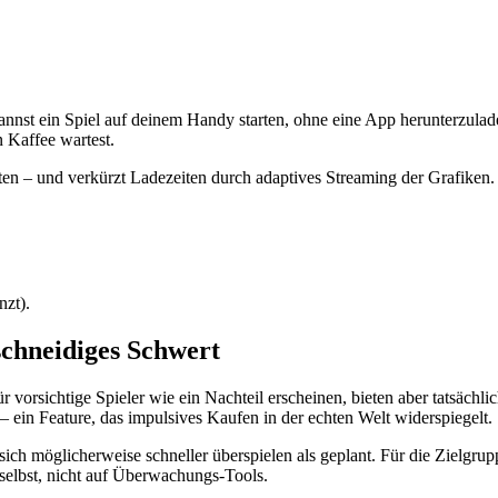
kannst ein Spiel auf deinem Handy starten, ohne eine App herunterzulade
 Kaffee wartest.
ten – und verkürzt Ladezeiten durch adaptives Streaming der Grafiken.
zt).
chneidiges Schwert
rsichtige Spieler wie ein Nachteil erscheinen, bieten aber tatsächlich
– ein Feature, das impulsives Kaufen in der echten Welt widerspiegelt.
 sich möglicherweise schneller überspielen als geplant. Für die Zielgrupp
 selbst, nicht auf Überwachungs-Tools.