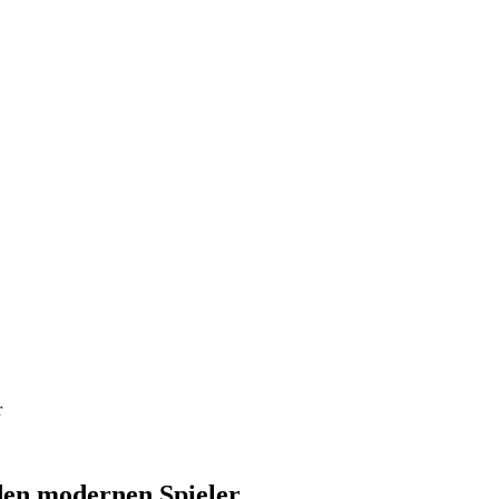
r
den modernen Spieler