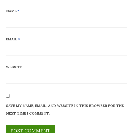
NAME
*
EMAIL
*
WEBSITE
SAVE MY NAME, EMAIL, AND WEBSITE IN THIS BROWSER FOR THE
NEXT TIME I COMMENT.