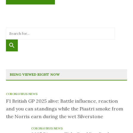
BEING VIEWED RIGHT NOW
CORONAVIRUS NEWS
F1 British GP 2025 alive: Battle influence, reaction
and you can standings while the Piastri smoke from
the Norris earn during the wet Silverstone
CORONAVIRUS NEWS