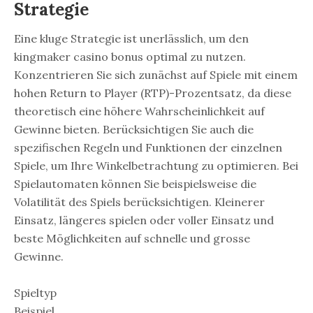
Strategie
Eine kluge Strategie ist unerlässlich, um den
kingmaker casino bonus optimal zu nutzen.
Konzentrieren Sie sich zunächst auf Spiele mit einem
hohen Return to Player (RTP)-Prozentsatz, da diese
theoretisch eine höhere Wahrscheinlichkeit auf
Gewinne bieten. Berücksichtigen Sie auch die
spezifischen Regeln und Funktionen der einzelnen
Spiele, um Ihre Winkelbetrachtung zu optimieren. Bei
Spielautomaten können Sie beispielsweise die
Volatilität des Spiels berücksichtigen. Kleinerer
Einsatz, längeres spielen oder voller Einsatz und
beste Möglichkeiten auf schnelle und grosse
Gewinne.
Spieltyp
Beispiel