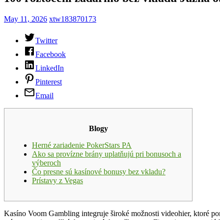
May 11, 2026
xtw183870173
Twitter
Facebook
LinkedIn
Pinterest
Email
Blogy
Herné zariadenie PokerStars PA
Ako sa provízne brány uplatňujú pri bonusoch a
výberoch
Čo presne sú kasínové bonusy bez vkladu?
Prístavy z Vegas
Kasíno Voom Gambling integruje široké možnosti videohier, ktoré po