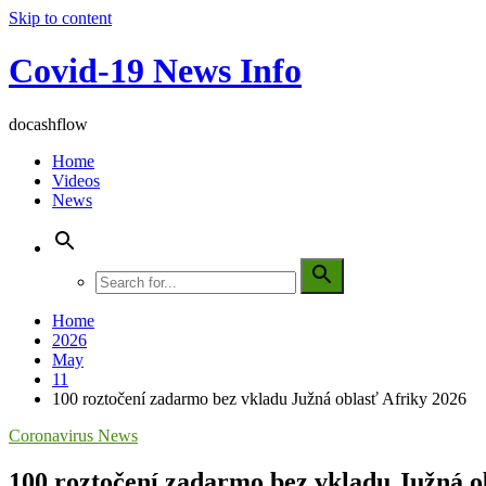
Skip to content
Covid-19 News Info
docashflow
Home
Videos
News
Home
2026
May
11
100 roztočení zadarmo bez vkladu Južná oblasť Afriky 2026
Coronavirus News
100 roztočení zadarmo bez vkladu Južná o