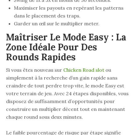
Swing de 1x à 3x en moins de 30 secondes.
Maximiser les payouts en repérant les patterns
dans le placement des traps.
Garder un œil sur le multiplier meter.
Maîtriser Le Mode Easy : La
Zone Idéale Pour Des
Rounds Rapides
Si vous êtes nouveau sur
Chicken Road slot
ou
simplement à la recherche d’un gain rapide sans
craindre de tout perdre trop vite, le mode Easy est
votre terrain de jeu. Avec 24 étapes disponibles, vous
disposez de suffisamment d’opportunités pour
construire un multiplier décent tout en maintenant
chaque round sous deux minutes.
Le faible pourcentage de risque par étape signifie