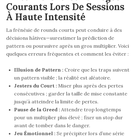
Courants Lors De Sessions
À Haute Intensité
La frénésie de rounds courts peut conduire à des
décisions hâtives—surestimer la prédiction de
pattern ou poursuivre après un gros multiplier. Voici
quelques erreurs fréquentes et comment les éviter :
Illusion de Pattern :
Croire que les traps suivent
un pattern visible ; la réalité est aléatoire.
Jesters du Court :
Miser plus après des pertes
consécutives ; garder la taille de mise constante
jusqu’à atteindre la limite de pertes.
Pause de la Greed :
Attendre trop longtemps
pour un multiplier plus élevé ; fixer un stop dur
avant de tomber dans le danger.
Jeu Émotionnel :
Se précipiter lors d’une série