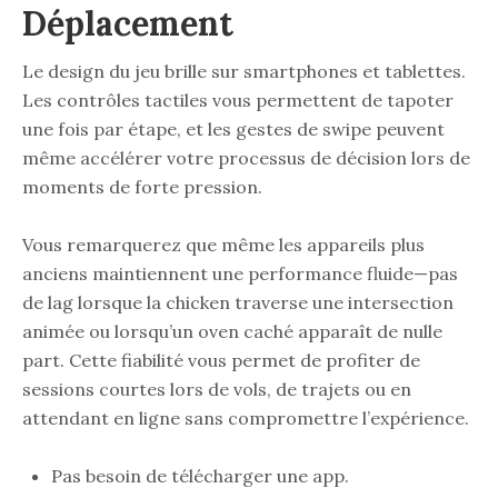
Déplacement
Le design du jeu brille sur smartphones et tablettes.
Les contrôles tactiles vous permettent de tapoter
une fois par étape, et les gestes de swipe peuvent
même accélérer votre processus de décision lors de
moments de forte pression.
Vous remarquerez que même les appareils plus
anciens maintiennent une performance fluide—pas
de lag lorsque la chicken traverse une intersection
animée ou lorsqu’un oven caché apparaît de nulle
part. Cette fiabilité vous permet de profiter de
sessions courtes lors de vols, de trajets ou en
attendant en ligne sans compromettre l’expérience.
Pas besoin de télécharger une app.