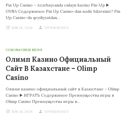
Pin Up Casino – Azərbaycanda onlayn kazino Pin-Up ▶️
OYNA Содержимое Pin Up Casino-dan nədir bilərsiniz? Pin
Up Casino-da qeydiyyatdan…
JUN 28, 2026
XTW183870173
CORONAVIRUS NEWS
Олимп Казино Официальный
Сайт В Казахстане – Olimp
Casino
Олимп казино официальный сайт в Казахстане – Olimp
Casino ▶️ ИГРАТЬ Содержимое Преимущества игры в
Olimp Casino Преимущества игры в…
JUN 28, 2026
XTW183870173