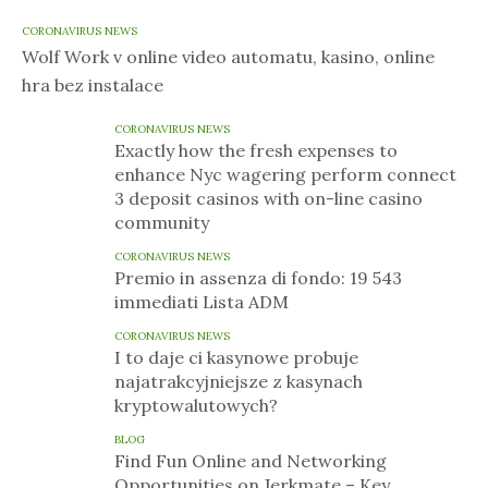
CORONAVIRUS NEWS
Wolf Work v online video automatu, kasino, online
hra bez instalace
CORONAVIRUS NEWS
Exactly how the fresh expenses to
enhance Nyc wagering perform connect
3 deposit casinos with on-line casino
community
CORONAVIRUS NEWS
Premio in assenza di fondo: 19 543
immediati Lista ADM
CORONAVIRUS NEWS
I to daje ci kasynowe probuje
najatrakcyjniejsze z kasynach
kryptowalutowych?
BLOG
Find Fun Online and Networking
Opportunities on Jerkmate – Key