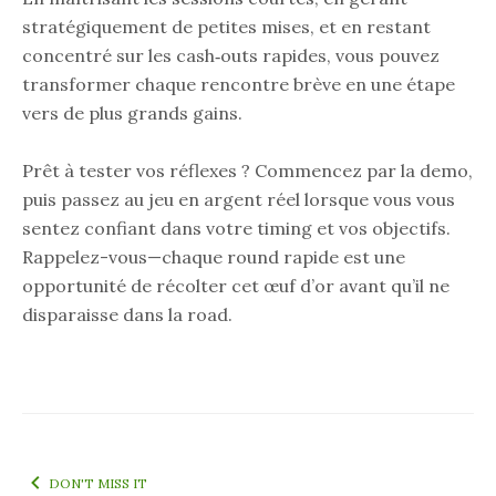
stratégiquement de petites mises, et en restant
concentré sur les cash‑outs rapides, vous pouvez
transformer chaque rencontre brève en une étape
vers de plus grands gains.
Prêt à tester vos réflexes ? Commencez par la demo,
puis passez au jeu en argent réel lorsque vous vous
sentez confiant dans votre timing et vos objectifs.
Rappelez-vous—chaque round rapide est une
opportunité de récolter cet œuf d’or avant qu’il ne
disparaisse dans la road.
DON'T MISS IT