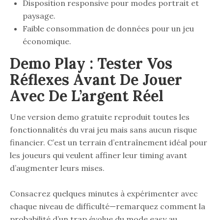
Disposition responsive pour modes portrait et
paysage.
Faible consommation de données pour un jeu
économique.
Demo Play : Tester Vos
Réflexes Avant De Jouer
Avec De L’argent Réel
Une version demo gratuite reproduit toutes les
fonctionnalités du vrai jeu mais sans aucun risque
financier. C’est un terrain d’entraînement idéal pour
les joueurs qui veulent affiner leur timing avant
d’augmenter leurs mises.
Consacrez quelques minutes à expérimenter avec
chaque niveau de difficulté—remarquez comment la
probabilité d’un trap évolue du mode easy au