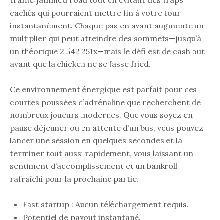
traffic‑jammed road tout en évitant des traps
cachés qui pourraient mettre fin à votre tour
instantanément. Chaque pas en avant augmente un
multiplier qui peut atteindre des sommets—jusqu’à
un théorique 2 542 251x—mais le défi est de cash out
avant que la chicken ne se fasse fried.
Ce environnement énergique est parfait pour ces
courtes poussées d’adrénaline que recherchent de
nombreux joueurs modernes. Que vous soyez en
pause déjeuner ou en attente d’un bus, vous pouvez
lancer une session en quelques secondes et la
terminer tout aussi rapidement, vous laissant un
sentiment d’accomplissement et un bankroll
rafraîchi pour la prochaine partie.
Fast startup : Aucun téléchargement requis.
Potentiel de payout instantané.