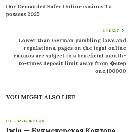
Our Demanded Safer Online casinos To
possess 2025
UP NEXT
Lower than German gambling laws and
regulations, pages on the legal online
casinos are subject to a beneficial month-
to-times deposit limit away from �step
one,100000
YOU MIGHT ALSO LIKE
CORONAVIRUS NEWS
1win — Букмекерская Контора