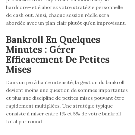
hardcore—et élaborez votre stratégie personnelle
de cash‑out. Ainsi, chaque session réelle sera
abordée avec un plan clair plutôt qu’en improvisant.
Bankroll En Quelques
Minutes : Gérer
Efficacement De Petites
Mises
Dans un jeu à haute intensité, la gestion du bankroll
devient moins une question de sommes importantes
et plus une discipline de petites mises pouvant être
rapidement multipliées. Une stratégie typique
consiste à miser entre 1% et 5% de votre bankroll
total par round.