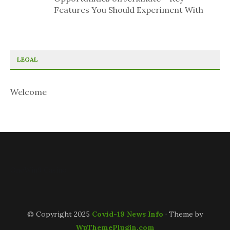
Features You Should Experiment With
LEGAL
Welcome
FafaBet9
OneWin9 Casino
© Copyright 2025
Covid-19 News Info
· Theme by
WpThemePlugin.com