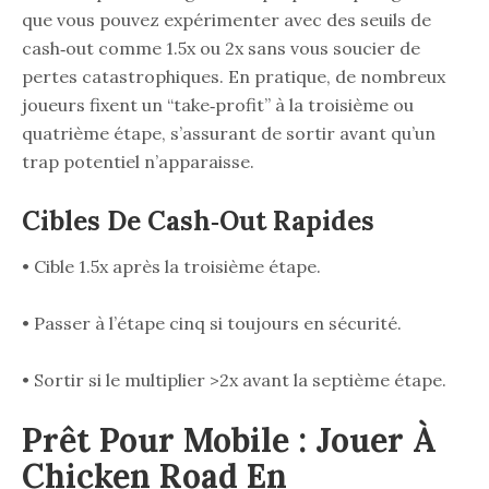
que vous pouvez expérimenter avec des seuils de
cash‑out comme 1.5x ou 2x sans vous soucier de
pertes catastrophiques. En pratique, de nombreux
joueurs fixent un “take‑profit” à la troisième ou
quatrième étape, s’assurant de sortir avant qu’un
trap potentiel n’apparaisse.
Cibles De Cash‑Out Rapides
• Cible 1.5x après la troisième étape.
• Passer à l’étape cinq si toujours en sécurité.
• Sortir si le multiplier >2x avant la septième étape.
Prêt Pour Mobile : Jouer À
Chicken Road En