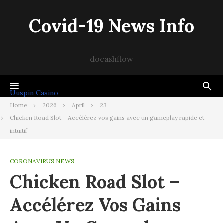
Skip
to
Covid-19 News Info
content
docashflow
Uuspin Casino
Home
2026
April
23
Chicken Road Slot – Accélérez vos gains avec un gameplay rapide et
intuitif
CORONAVIRUS NEWS
Chicken Road Slot –
Accélérez Vos Gains