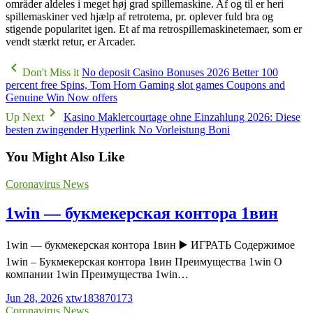
områder aldeles i meget høj grad spillemaskine. Af og til er heri
spillemaskiner ved hjælp af retrotema, pr. oplever fuld bra og
stigende popularitet igen. Et af ma retrospillemaskinetemaer, som er
vendt stærkt retur, er Arcader.
Don't Miss it
No deposit Casino Bonuses 2026 Better 100
percent free Spins, Tom Horn Gaming slot games Coupons and
Genuine Win Now offers
Up Next
Kasino Maklercourtage ohne Einzahlung 2026: Diese
besten zwingender Hyperlink No Vorleistung Boni
You Might Also Like
Coronavirus News
1win — букмекерская контора 1вин
1win — букмекерская контора 1вин ▶️ ИГРАТЬ Содержимое
1win – Букмекерская контора 1вин Преимущества 1win О
компании 1win Преимущества 1win…
Jun 28, 2026
xtw183870173
Coronavirus News