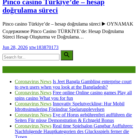
Pinco casino Türkiye’de – hesap
doğrulama süreci
Pinco casino Türkiye’de – hesap doğrulama süreci ▶️ OYNAMAK
Содержимое Pinco Casino TÜRKİYE’de: Hesap Doğrulama
Süreci Hesap Oluşturma ve Doğrulama…
Jun 28, 2026
xtw183870173
Being Viewed Right Now
Coronavirus News
Is Jeet Bangla Gambling enterprise court
to own users when you look at the Bangladesh?
Coronavirus News
Free online Online casino games Play all
spins casino What you for fun
Coronavirus News
Innovativ Spelutveckling: Hur Mobil
Idrottssimulering Förändrar Spelarupplevelsen
Coronavirus News
Eye of Horus gebührenfrei aufführen die
Seiten Für nüsse Demonstration & Echtgeld Bonus
Coronavirus News
Real time Spielsalon Gangbar Auffuhren:
Nachfolgende Hauptkategorien des Glucksspiels ferner die
Typen