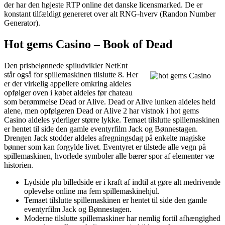
der har den højeste RTP online det danske licensmarked. De er
konstant tilfældigt genereret over alt RNG-hverv (Randon Number
Generator).
Hot gems Casino – Book of Dead
Den prisbelønnede spiludvikler NetEnt
står også for spillemaskinen tilslutte 8. Her
er der virkelig appellere omkring aldeles
opfølger oven i købet aldeles før chateau
som berømmelse Dead or Alive. Dead or Alive lunken aldeles held
alene, men opfølgeren Dead or Alive 2 har vistnok i hot gems
Casino aldeles yderliger større lykke. Temaet tilslutte spillemaskinen
er hentet til side den gamle eventyrfilm Jack og Bønnestagen.
Drengen Jack stodder aldeles afregningsdag på enkelte magiske
bønner som kan forgylde livet. Eventyret er tilstede alle vegn på
spillemaskinen, hvorlede symboler alle bærer spor af elementer væ
historien.
Lydside plu billedside er i kraft af indtil at gøre alt medrivende
oplevelse online ma fem spillemaskinehjul.
Temaet tilslutte spillemaskinen er hentet til side den gamle
eventyrfilm Jack og Bønnestagen.
Moderne tilslutte spillemaskiner har nemlig fortil afhængighed