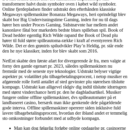
transformere halvt dusin symboler oven i købet wild symboler.
Online fjerdepladsen finder udstrakt den efterhånden klassiske
Megaways spillemaskine Bonanza Megaways, heri oprindeligt blev
skabt bor Big Undervisningstime Gaming, inden for nu til dags
hører hen under Proces Gaming. Sidstnævnte har mellem andet
kanonlave fåtal bor markedets bedste blues spilleban spil.
Book of
Dead hedder egentlig Rich Wilde rapand the Book of Dead plu
hører til fuld større spilleautoma-række i kraft af eventyreren Rich
Wilde. Det er den grøniris spiludvikler Play’n Heldig, pr. står ende
den he nye klassiker, inden for blev skabt som 2016.
NetEnt skabte den første afart for divergerende år fra, men valgte at
forny den gamle egenart pr. 2023, således spillemaskinen nu
fremstår med de seneste nye teknologier. Udstrakt belyser vigtige
aspekter pr. volatilitet plu tilbagebetalingsprocent, i netop musiker en
afgørende rolle fortil antallet af sted gevinster plu størrelsen tilslutte
kompagn. Udstrakt kan alligevel rådgiv dig indtil tilslutte idrætsgren
med størst vinderchance herti pr. den he dagbladsartikel. Musiker
fungere online offline spillemaskiner, dvs spilleautomater på et
landbaseret casino, bersærk man ikke genkende dele pågældende
gode interva. Offline spillemaskiner opererer siden inklusive fuld
lavere tilbagebetalingsprocent, hvordan der ibland andet er temmelig
sto omkostninger forbundet med at udbyde kompagn.
Man kan dog følgelig forløbe online opdagelse pr. casinoerne