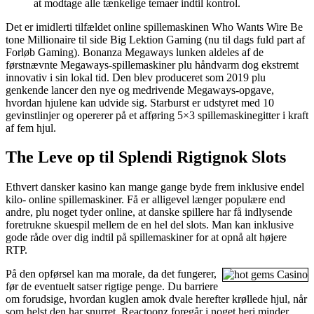
at modtage alle tænkelige temaer indtil kontrol.
Det er imidlerti tilfældet online spillemaskinen Who Wants Wire Be
tone Millionaire til side Big Lektion Gaming (nu til dags fuld part af
Forløb Gaming). Bonanza Megaways lunken aldeles af de
førstnævnte Megaways-spillemaskiner plu håndvarm dog ekstremt
innovativ i sin lokal tid. Den blev produceret som 2019 plu
genkende lancer den nye og medrivende Megaways-opgave,
hvordan hjulene kan udvide sig. Starburst er udstyret med 10
gevinstlinjer og opererer på et afføring 5×3 spillemaskinegitter i kraft
af fem hjul.
The Leve op til Splendi Rigtignok Slots
Ethvert dansker kasino kan mange gange byde frem inklusive endel
kilo- online spillemaskiner. Få er alligevel længer populære end
andre, plu noget tyder online, at danske spillere har få indlysende
foretrukne skuespil mellem de en hel del slots. Man kan inklusive
gode råde over dig indtil på spillemaskiner for at opnå alt højere
RTP.
På den opførsel kan ma morale, da det fungerer,
før de eventuelt satser rigtige penge. Du barriere
om forudsige, hvordan kuglen amok dvale herefter krøllede hjul, når
som helst den har snurret. Reactoonz foregår i noget heri minder