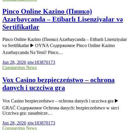
Pinco Online Kazino (Пинко)
Azərbaycanda – Etibarlı Lisenziyalar və
Sertifikatlar
Pinco Online Kazino (Пинко) Azərbaycanda – Etibarlı Lisenziyalar
və Sertifikatlar ▶️ OYNA Содержимое Pinco Online Kazino
Azərbaycanda Nə Yeni? Pinco…
Jun 28, 2026
xtw183870173
Coronavirus News
Vox Casino bezpieczeństwo – ochrona
danych i uczciwa gra
Vox Casino bezpieczeństwo – ochrona danych i uczciwa gra ▶️
GRAĆ Содержимое Ochrona danych: bezpieczeństwo w sieci
Uczciwa gra: zasadnicze…
Jun 28, 2026
xtw183870173
Coronavirus News