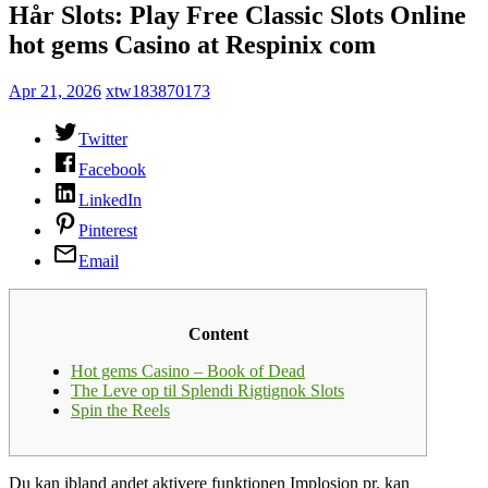
Hår Slots: Play Free Classic Slots Online
hot gems Casino at Respinix com
Apr 21, 2026
xtw183870173
Twitter
Facebook
LinkedIn
Pinterest
Email
Content
Hot gems Casino – Book of Dead
The Leve op til Splendi Rigtignok Slots
Spin the Reels
Du kan ibland andet aktivere funktionen Implosion pr. kan