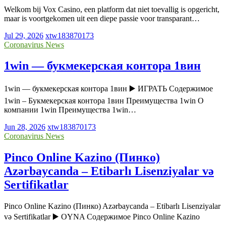
Welkom bij Vox Casino, een platform dat niet toevallig is opgericht,
maar is voortgekomen uit een diepe passie voor transparant…
Jul 29, 2026
xtw183870173
Coronavirus News
1win — букмекерская контора 1вин
1win — букмекерская контора 1вин ▶️ ИГРАТЬ Содержимое
1win – Букмекерская контора 1вин Преимущества 1win О
компании 1win Преимущества 1win…
Jun 28, 2026
xtw183870173
Coronavirus News
Pinco Online Kazino (Пинко)
Azərbaycanda – Etibarlı Lisenziyalar və
Sertifikatlar
Pinco Online Kazino (Пинко) Azərbaycanda – Etibarlı Lisenziyalar
və Sertifikatlar ▶️ OYNA Содержимое Pinco Online Kazino