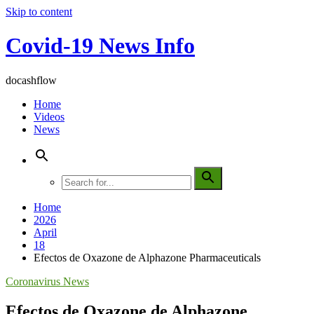
Skip to content
Covid-19 News Info
docashflow
Home
Videos
News
Home
2026
April
18
Efectos de Oxazone de Alphazone Pharmaceuticals
Coronavirus News
Efectos de Oxazone de Alphazone