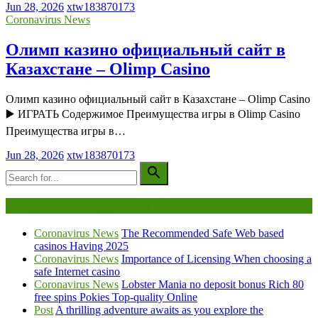
Jun 28, 2026
xtw183870173
Coronavirus News
Олимп казино официальный сайт в
Казахстане – Olimp Casino
Олимп казино официальный сайт в Казахстане – Olimp Casino
▶️ ИГРАТЬ Содержимое Преимущества игры в Olimp Casino
Преимущества игры в…
Jun 28, 2026
xtw183870173
Being Viewed Right Now
Coronavirus News
The Recommended Safe Web based
casinos Having 2025
Coronavirus News
Importance of Licensing When choosing a
safe Internet casino
Coronavirus News
Lobster Mania no deposit bonus Rich 80
free spins Pokies Top-quality Online
Post
A thrilling adventure awaits as you explore the