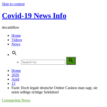
Skip to content
Covid-19 News Info
docashflow
Home
Videos
News
Home
2026
April
13
Fazit: Doch legale deutsche Online Casinos man sagt, sie
seien selbige richtige Selektion!
Coronavirus News