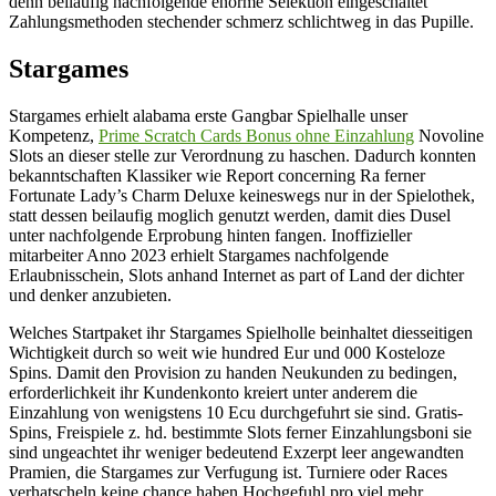
denn beilaufig nachfolgende enorme Selektion eingeschaltet
Zahlungsmethoden stechender schmerz schlichtweg in das Pupille.
Stargames
Stargames erhielt alabama erste Gangbar Spielhalle unser
Kompetenz,
Prime Scratch Cards Bonus ohne Einzahlung
Novoline
Slots an dieser stelle zur Verordnung zu haschen. Dadurch konnten
bekanntschaften Klassiker wie Report concerning Ra ferner
Fortunate Lady’s Charm Deluxe keineswegs nur in der Spielothek,
statt dessen beilaufig moglich genutzt werden, damit dies Dusel
unter nachfolgende Erprobung hinten fangen. Inoffizieller
mitarbeiter Anno 2023 erhielt Stargames nachfolgende
Erlaubnisschein, Slots anhand Internet as part of Land der dichter
und denker anzubieten.
Welches Startpaket ihr Stargames Spielholle beinhaltet diesseitigen
Wichtigkeit durch so weit wie hundred Eur und 000 Kosteloze
Spins. Damit den Provision zu handen Neukunden zu bedingen,
erforderlichkeit ihr Kundenkonto kreiert unter anderem die
Einzahlung von wenigstens 10 Ecu durchgefuhrt sie sind. Gratis-
Spins, Freispiele z. hd. bestimmte Slots ferner Einzahlungsboni sie
sind ungeachtet ihr weniger bedeutend Exzerpt leer angewandten
Pramien, die Stargames zur Verfugung ist. Turniere oder Races
verhatscheln keine chance haben Hochgefuhl pro viel mehr