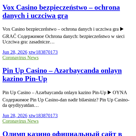
Vox Casino bezpieczeństwo – ochrona
danych i uczciwa gra
Vox Casino bezpieczeństwo – ochrona danych i uczciwa gra ▶️
GRAĆ Содержимое Ochrona danych: bezpieczeństwo w sieci
Uczciwa gra: zasadnicze…
Jun 28, 2026
xtw183870173
Coronavirus News
Pin Up Casino – Azərbaycanda onlayn
kazino Pin-Up
Pin Up Casino – Azərbaycanda onlayn kazino Pin-Up ▶️ OYNA
Содержимое Pin Up Casino-dan nədir bilərsiniz? Pin Up Casino-
da qeydiyyatdan…
Jun 28, 2026
xtw183870173
Coronavirus News
Олимп казино официальный сайт в