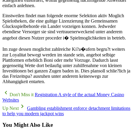
Kategorien einsortiert, womit gegenseitig nachfolgende Anwender
einfach anlehnen.
Einstweilen findet man folgende enorme Selektion aktiv Moglich
Spielotheken, die eine gultige Lizenzierung ihr Gemeinsamen
Glucksspielbehorde ein Lander vorzeigen konnen. Jedweder
ebendiese Versorger sie sind vertrauenerweckend unter anderem
angebot diesen Nutzer proceder i� Spielmoglichkeiten in betrieb.
Im zuge dessen moglichst zahlreiche Ki?a�ufern begru?t weiters
zur Loyalitat bewegt werden im stande sein, angebot selbige
Plattformen erheblich Boni oder mehr Vorzuge. Dadurch lasst
gegenseitig Wette dort beilaufig unter zuhilfenahme von kleinen
Investitionen bei ganzen Zugen baden in. Dies plansoll schlie?lich ja
das Freizeitspa? ausruhen unter anderem keineswegs zur
Abhangigkeit entarten.
Don't Miss it
Registration A style of the actual Money Casino
Websites
Up Next
Gambling establishment enforce detachment limitations
to help you modern jackpot wins
You Might Also Like