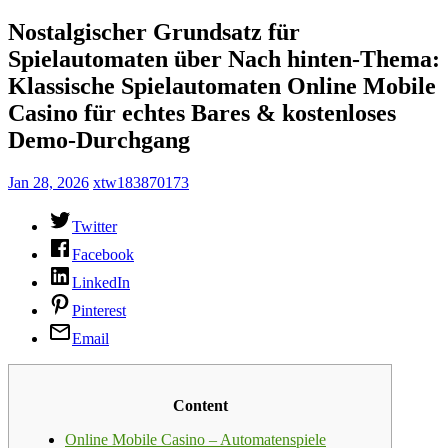
Nostalgischer Grundsatz für
Spielautomaten über Nach hinten-Thema:
Klassische Spielautomaten Online Mobile
Casino für echtes Bares & kostenloses
Demo-Durchgang
Jan 28, 2026
xtw183870173
Twitter
Facebook
LinkedIn
Pinterest
Email
Content
Online Mobile Casino – Automatenspiele