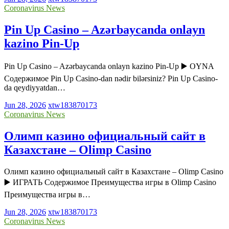
Coronavirus News
Pin Up Casino – Azərbaycanda onlayn
kazino Pin-Up
Pin Up Casino – Azərbaycanda onlayn kazino Pin-Up ▶️ OYNA
Содержимое Pin Up Casino-dan nədir bilərsiniz? Pin Up Casino-
da qeydiyyatdan…
Jun 28, 2026
xtw183870173
Coronavirus News
Олимп казино официальный сайт в
Казахстане – Olimp Casino
Олимп казино официальный сайт в Казахстане – Olimp Casino
▶️ ИГРАТЬ Содержимое Преимущества игры в Olimp Casino
Преимущества игры в…
Jun 28, 2026
xtw183870173
Coronavirus News