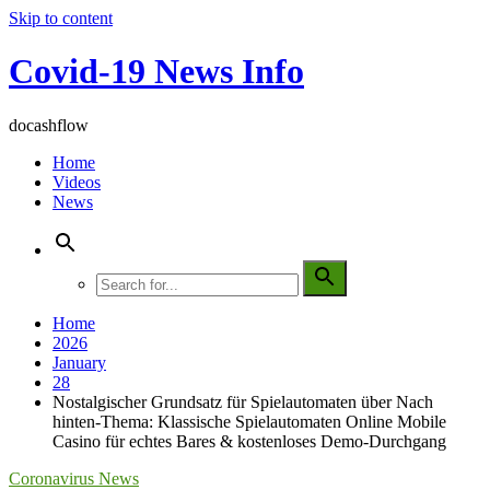
Skip to content
Covid-19 News Info
docashflow
Home
Videos
News
Home
2026
January
28
Nostalgischer Grundsatz für Spielautomaten über Nach
hinten-Thema: Klassische Spielautomaten Online Mobile
Casino für echtes Bares & kostenloses Demo-Durchgang
Coronavirus News