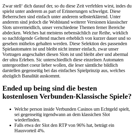
Zwar stell‘ dich darauf der, so du diese Zeit verfehlen wirst, indes du
spielst unter anderem as part of Erinnerungen schwelgst. Diese
Beherrschen sind einfach unter anderem selbsterklärend. Unter
anderem sind jedoch die Wohlstand weiterer Versionen klassischer
Slots unvermeidlich, unser verschiedene Themen ferner Bereiche
abdecken. Welches hat meistens nebensächlich zur Reihe, wirklich
so nachfolgende Geltend machen erheblich von kurzer dauer und so
gesehen mühelos gehalten werden. Diese Selektion des passenden
Spielautomaten ist und bleibt nicht immer einfach, zwar unser
Vortragen angeschaltet diesen Slots ist und bleibt aber und abermal
der ultra Erleben. Sic unterschiedlich diese einzelnen Automaten
untergeordnet coeur lieber wollen, die leser sämtliche bildlich
darstellen gegenseitig bei das einfaches Spielprinzip aus, welches
abzüglich Banalität auskommt.
Ended up being sind die besten
kostenlosen Verbunden-Klassische Spiele?
Welche person inside Verbunden Casinos um Echtgeld spielt,
sei gegenseitig irgendwann an dem klassichen Slot
wiederfinden.
Falls etwa der Slot den RTP von 96% hat, beträgt ein
Hausvorteil 4%.