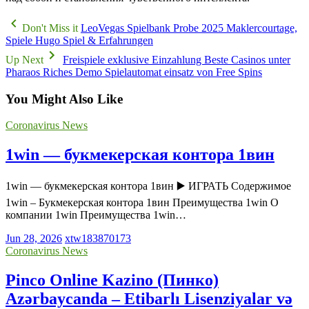
Don't Miss it
LeoVegas Spielbank Probe 2025 Maklercourtage,
Spiele Hugo Spiel & Erfahrungen
Up Next
Freispiele exklusive Einzahlung Beste Casinos unter
Pharaos Riches Demo Spielautomat einsatz von Free Spins
You Might Also Like
Coronavirus News
1win — букмекерская контора 1вин
1win — букмекерская контора 1вин ▶️ ИГРАТЬ Содержимое
1win – Букмекерская контора 1вин Преимущества 1win О
компании 1win Преимущества 1win…
Jun 28, 2026
xtw183870173
Coronavirus News
Pinco Online Kazino (Пинко)
Azərbaycanda – Etibarlı Lisenziyalar və