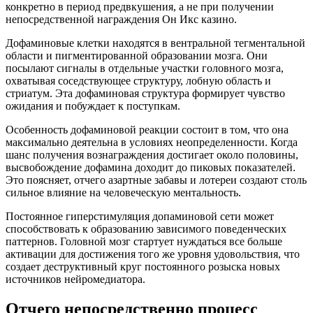
конкретно в период предвкушения, а не при получении
непосредственной награждения Он Икс казино.
Дофаминовые клетки находятся в вентральной тегментальной
области и пигментированной образовании мозга. Они
посылают сигналы в отдельные участки головного мозга,
охватывая соседствующее структуру, лобную область и
стриатум. Эта дофаминовая структура формирует чувство
ожидания и побуждает к поступкам.
Особенность дофаминовой реакции состоит в том, что она
максимально деятельна в условиях неопределенности. Когда
шанс получения вознаграждения достигает около половины,
высвобождение дофамина доходит до пиковых показателей.
Это поясняет, отчего азартные забавы и лотереи создают столь
сильное влияние на человеческую ментальность.
Постоянное гиперстимуляция допаминовой сети может
способствовать к образованию зависимого поведенческих
паттернов. Головной мозг стартует нуждаться все больше
активации для достижения того же уровня удовольствия, что
создает деструктивный круг постоянного розыска новых
источников нейромедиатора.
Отчего непосредственно процесс