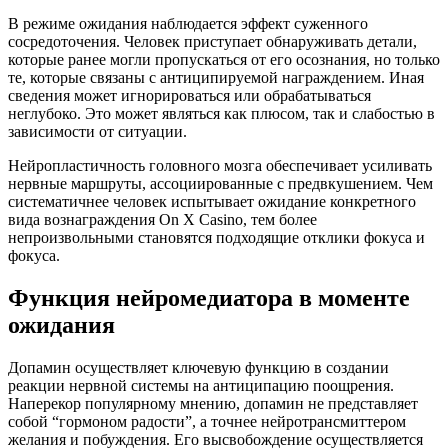
В режиме ожидания наблюдается эффект суженного
сосредоточения. Человек приступает обнаруживать детали,
которые ранее могли пропускаться от его осознания, но только
те, которые связаны с антиципируемой награждением. Иная
сведения может игнорироваться или обрабатываться
неглубоко. Это может являться как плюсом, так и слабостью в
зависимости от ситуации.
Нейропластичность головного мозга обеспечивает усиливать
нервные маршруты, ассоциированные с предвкушением. Чем
систематичнее человек испытывает ожидание конкретного
вида вознаграждения On X Casino, тем более
непроизвольными становятся подходящие отклики фокуса и
фокуса.
Функция нейромедиатора в моменте
ожидания
Допамин осуществляет ключевую функцию в создании
реакции нервной системы на антиципацию поощрения.
Наперекор популярному мнению, допамин не представляет
собой “гормоном радости”, а точнее нейротрансмиттером
желания и побуждения. Его высвобождение осуществляется