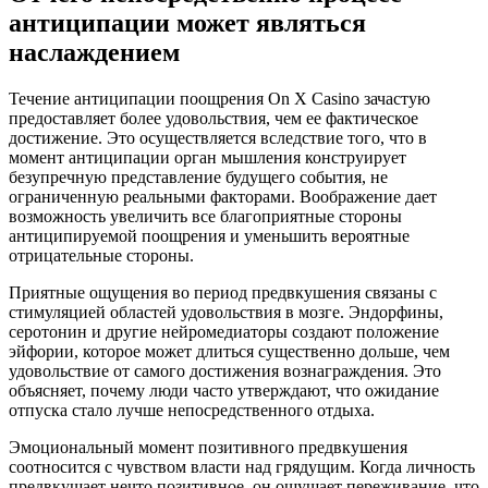
антиципации может являться
наслаждением
Течение антиципации поощрения On X Casino зачастую
предоставляет более удовольствия, чем ее фактическое
достижение. Это осуществляется вследствие того, что в
момент антиципации орган мышления конструирует
безупречную представление будущего события, не
ограниченную реальными факторами. Воображение дает
возможность увеличить все благоприятные стороны
антиципируемой поощрения и уменьшить вероятные
отрицательные стороны.
Приятные ощущения во период предвкушения связаны с
стимуляцией областей удовольствия в мозге. Эндорфины,
серотонин и другие нейромедиаторы создают положение
эйфории, которое может длиться существенно дольше, чем
удовольствие от самого достижения вознаграждения. Это
объясняет, почему люди часто утверждают, что ожидание
отпуска стало лучше непосредственного отдыха.
Эмоциональный момент позитивного предвкушения
соотносится с чувством власти над грядущим. Когда личность
предвкушает нечто позитивное, он ощущает переживание, что