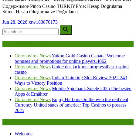
Содержимое Pinco Casino TÜRKİYE’de: Hesap Doğrulama
Süreci Hesap Oluşturma ve Doğrulama…
Jun 28, 2026
xtw183870173
Being Viewed Right Now
Coronavirus News
Yukon Gold Casino Canada Welcome
bonuses and promotions for online players.4062
Coronavirus News
Guide des jackpots progressifs sur spinit
casino
Coronavirus News
Indian Thinking Slot Review 2022 243
Ways to Victory Position
Coronavirus News
Mobile Spielbank Spiele 2025 Die besten
Apps & Ernährer
Coronavirus News
Enjoy Harbors On the web the real deal
Currency United states of america: Top Casinos to possess
2025
Legal
Welcome