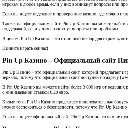
игрокам в любое время, если у них возникнут вопросы или пр
Если вы ищете надежное и проверенное казино, где можно игр
Также, на официальном сайте Pin Up Казино вы можете найти и
поддержкой, если у них возникнут вопросы или проблемы.
В целом, Pin Up Казино – это отличный выбор для игроков, к
Начните играть сейчас!
Pin Up Казино – Официальный сайт Пи
Pin Up Казино – это официальный сайт, который предлагает иг
зеркало, потому что официальный сайт доступен по адресу [www
В Pin Up Казино вы можете найти более 3 000 игр от ведущих ра
с минимальной ставкой 0,20 евро.
Кроме того, Pin Up Казино предлагает привлекательные бонус
нужно беспокоиться о безопасности, потому что Pin Up Казин
Если вы ищете официальный сайт Pin Up Казино, то вам не нуж