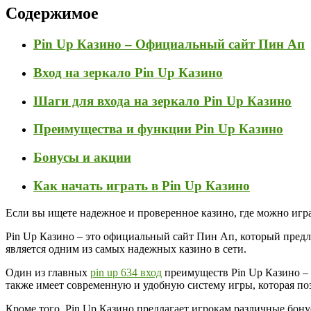
Содержимое
Pin Up Казино – Официальный сайт Пин Ап
Вход на зеркало Pin Up Казино
Шаги для входа на зеркало Pin Up Казино
Преимущества и функции Pin Up Казино
Бонусы и акции
Как начать играть в Pin Up Казино
Если вы ищете надежное и проверенное казино, где можно игр
Pin Up Казино – это официальный сайт Пин Ап, который предл
является одним из самых надежных казино в сети.
Один из главных
pin up 634 вход
преимуществ Pin Up Казино – 
также имеет современную и удобную систему игры, которая поз
Кроме того, Pin Up Казино предлагает игрокам различные бону