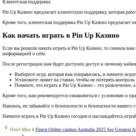
Клиентская поддержка
Pin Up Казино предлагает клиентскую поддержку, которая работ
Кроме того, клиентская поддержка Pin Up Казино предлагает не
Как начать играть в Pin Up Казино
Если вы решили начать играть в Pin Up Казино, то сначала ва
информацией о себе.
После регистрации вам будет доступен доступ к личному кабине
Выберите игру, которая вам понравилась, и начните играт
Установите лимит на ставки, чтобы не потерять контрол
Помните, что играть в Pin Up Казино – это развлечение, а
Кроме того, вам рекомендуется ознакомиться с условиями и п
Наконец, не забывайте о безопасности и безопасности вашего с
Начните играть в Pin Up Казино сегодня и наслаждайтесь игрой
Don't Miss it
Finest Online casinos Australia 2025 See Greatest A