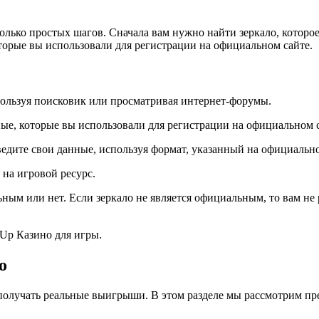
олько простых шагов. Сначала вам нужно найти зеркало, которо
оторые вы использовали для регистрации на официальном сайте.
спользуя поисковик или просматривая интернет-форумы.
нные, которые вы использовали для регистрации на официальном 
ведите свои данные, используя формат, указанный на официально
на игровой ресурс.
ным или нет. Если зеркало не является официальным, то вам не 
 Up Казино для игры.
о
 и получать реальные выигрыши. В этом разделе мы рассмотрим 