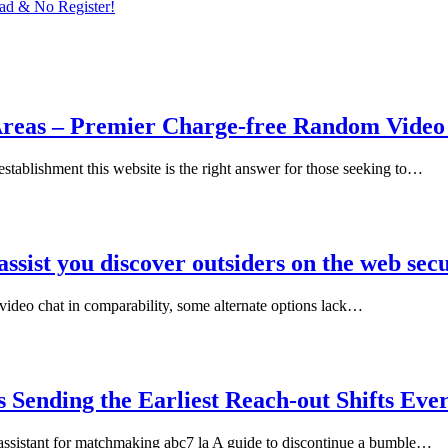
ad & No Register!
Areas – Premier Charge-free Random Video 
establishment this website is the right answer for those seeking to…
assist you discover outsiders on the web sec
ideo chat in comparability, some alternate options lack…
Sending the Earliest Reach-out Shifts Eve
i assistant for matchmaking abc7 la A guide to discontinue a bumble…