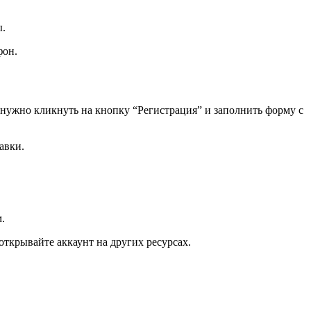
ы.
фон.
м нужно кликнуть на кнопку “Регистрация” и заполнить форму с
авки.
.
открывайте аккаунт на других ресурсах.