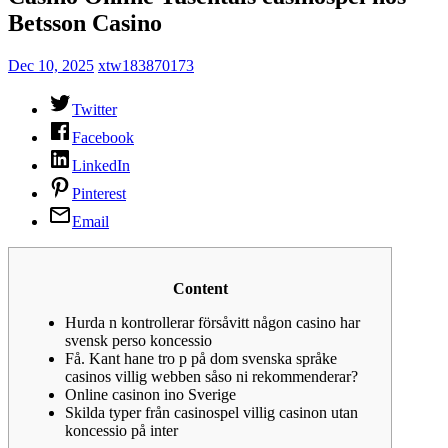
Betsson Casino
Dec 10, 2025
xtw183870173
Twitter
Facebook
LinkedIn
Pinterest
Email
Content
Hurda n kontrollerar försåvitt någon casino har
svensk perso koncessio
Få. Kant hane tro p på dom svenska språke
casinos villig webben såso ni rekommenderar?
Online casinon ino Sverige
Skilda typer från casinospel villig casinon utan
koncessio på inter