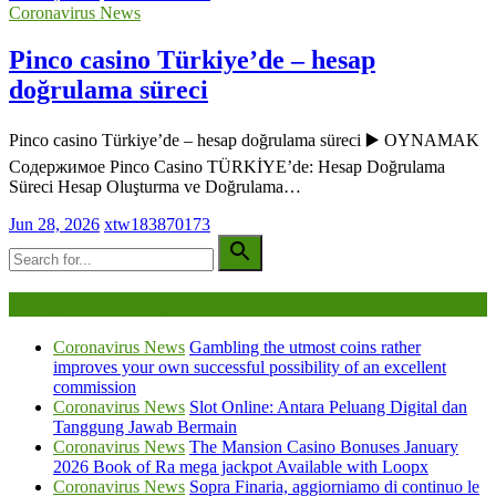
Coronavirus News
Pinco casino Türkiye’de – hesap
doğrulama süreci
Pinco casino Türkiye’de – hesap doğrulama süreci ▶️ OYNAMAK
Содержимое Pinco Casino TÜRKİYE’de: Hesap Doğrulama
Süreci Hesap Oluşturma ve Doğrulama…
Jun 28, 2026
xtw183870173
Being Viewed Right Now
Coronavirus News
Gambling the utmost coins rather
improves your own successful possibility of an excellent
commission
Coronavirus News
Slot Online: Antara Peluang Digital dan
Tanggung Jawab Bermain
Coronavirus News
The Mansion Casino Bonuses January
2026 Book of Ra mega jackpot Available with Loopx
Coronavirus News
Sopra Finaria, aggiorniamo di continuo le