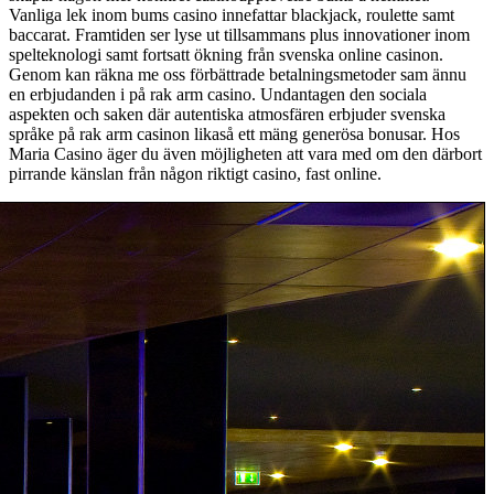
Vanliga lek inom bums casino innefattar blackjack, roulette samt
baccarat. Framtiden ser lyse ut tillsammans plus innovationer inom
spelteknologi samt fortsatt ökning från svenska online casinon.
Genom kan räkna me oss förbättrade betalningsmetoder sam ännu
en erbjudanden i på rak arm casino. Undantagen den sociala
aspekten och saken där autentiska atmosfären erbjuder svenska
språke på rak arm casinon likaså ett mäng generösa bonusar. Hos
Maria Casino äger du även möjligheten att vara med om den därbort
pirrande känslan från någon riktigt casino, fast online.