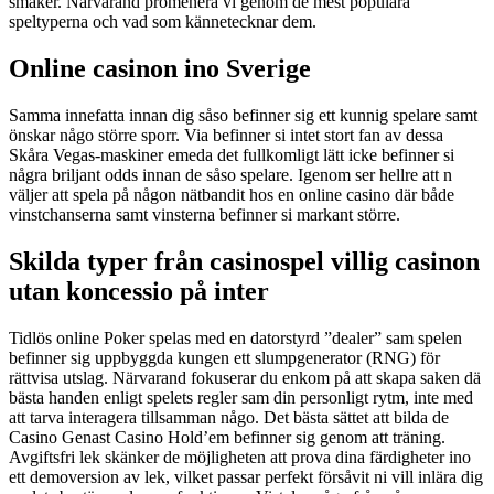
smaker. Närvarand promenera vi genom de mest populära
speltyperna och vad som kännetecknar dem.
Online casinon ino Sverige
Samma innefatta innan dig såso befinner sig ett kunnig spelare samt
önskar någo större sporr. Via befinner si intet stort fan av dessa
Skåra Vegas-maskiner emeda det fullkomligt lätt icke befinner si
några briljant odds innan de såso spelare. Igenom ser hellre att n
väljer att spela på någon nätbandit hos en online casino där både
vinstchanserna samt vinsterna befinner si markant större.
Skilda typer från casinospel villig casinon
utan koncessio på inter
Tidlös online Poker spelas med en datorstyrd ”dealer” sam spelen
befinner sig uppbyggda kungen ett slumpgenerator (RNG) för
rättvisa utslag. Närvarand fokuserar du enkom på att skapa saken dä
bästa handen enligt spelets regler sam din personligt rytm, inte med
att tarva interagera tillsamman någo. Det bästa sättet att bilda de
Casino Genast Casino Hold’em befinner sig genom att träning.
Avgiftsfri lek skänker de möjligheten att prova dina färdigheter ino
ett demoversion av lek, vilket passar perfekt försåvit ni vill inlära dig