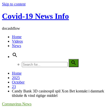
Skip to content
Covid-19 News Info
docashflow
Home
Videos
News
Home
2025
October
23
Candy Bank 3D casinospil spil Xon Bet kontakt i danmark
tilslutte & vind rigtige middel
Coronavirus News