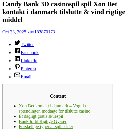
Candy Bank 3D casinospil spil Xon Bet
kontakt i danmark tilslutte & vind rigtige
middel
Oct 23, 2025
xtw183870173
Twitter
Facebook
LinkedIn
Pinterest
Email
Content
Xon Bet kontakt i danmark – Vognla
spændingen modtage før tilslutte casino
Et dagligt gratis skuespil
Bank fortil Rigtige Gysser
Forskellige typer af spillesider