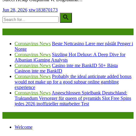
Jun 28, 2026
xtw183870173
Being Viewed Right Now
Coronavirus News
Beste Nettcasino Lære mer påslåt Penger i
Norge
Coronavirus News
Sizzling Hot Deluxe: A Deep Dive for
Albanian iGaming Analysts
Coronavirus News
Casino inte me BankID 50+ Bästa
Casinon inte me BankID
Coronavirus News
Probably the ideal anticipate added bonus
would not make up for a good subpar online gambling
experience
Coronavirus News
Angeschlossen Spielbank Deutschland:
Traktandum Versorger für queen of pyramids Slot Free Spins
jedes 2026 inoffizieller mitarbeiter Test
Legal
Welcome