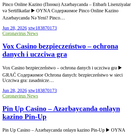
Pinco Online Kazino (Пинко) Azərbaycanda – Etibarlı Lisenziyalar
və Sertifikatlar ▶️ OYNA Содержимое Pinco Online Kazino
Azərbaycanda Nə Yeni? Pinco…
Jun 28, 2026
xtw183870173
Coronavirus News
Vox Casino bezpieczeństwo – ochrona
danych i uczciwa gra
Vox Casino bezpieczeństwo – ochrona danych i uczciwa gra ▶️
GRAĆ Содержимое Ochrona danych: bezpieczeństwo w sieci
Uczciwa gra: zasadnicze…
Jun 28, 2026
xtw183870173
Coronavirus News
Pin Up Casino – Azərbaycanda onlayn
kazino Pin-Up
Pin Up Casino – Azərbaycanda onlayn kazino Pin-Up ▶️ OYNA