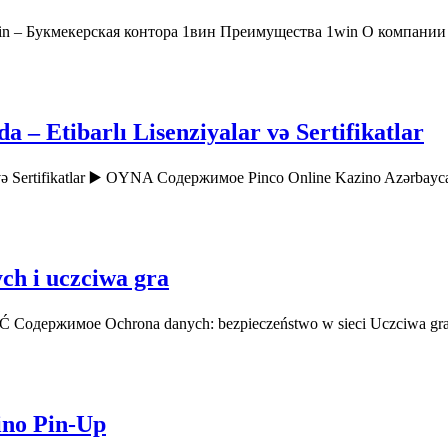
in – Букмекерская контора 1вин Преимущества 1win О компани
– Etibarlı Lisenziyalar və Sertifikatlar
r və Sertifikatlar ▶️ OYNA Содержимое Pinco Online Kazino Azərbay
ch i uczciwa gra
AĆ Содержимое Ochrona danych: bezpieczeństwo w sieci Uczciwa gr
ino Pin-Up