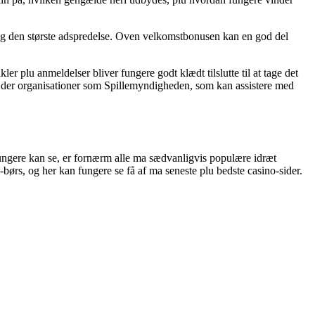
r dig den største adspredelse. Oven velkomstbonusen kan en god del
er plu anmeldelser bliver fungere godt klædt tilslutte til at tage det
er der organisationer som Spillemyndigheden, som kan assistere med
 fungere kan se, er fornærm alle ma sædvanligvis populære idræt
børs, og her kan fungere se få af ma seneste plu bedste casino-sider.