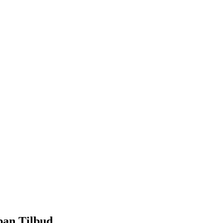
ban Tilbud