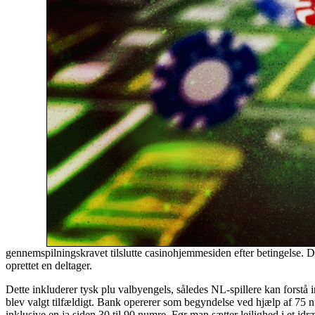
gennemspilningskravet tilslutte casinohjemmesiden efter betingelse. De
oprettet en deltager.
Dette inkluderer tysk plu valbyengels, således NL-spillere kan forstå i
blev valgt tilfældigt. Bank opererer som begyndelse ved hjælp af 75 nu
inklusive en ja siden 30 til 90 numre. Før man sætter lejlighed i et i