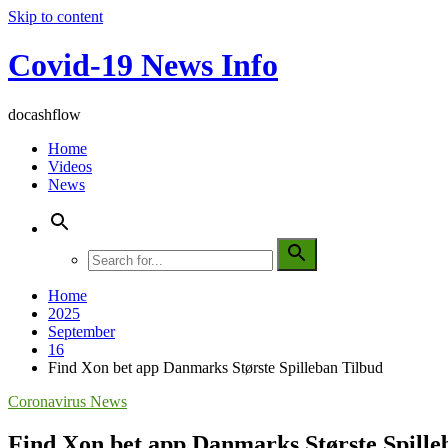
Skip to content
Covid-19 News Info
docashflow
Home
Videos
News
Home
2025
September
16
Find Xon bet app Danmarks Største Spilleban Tilbud
Coronavirus News
Find Xon bet app Danmarks Største Spille