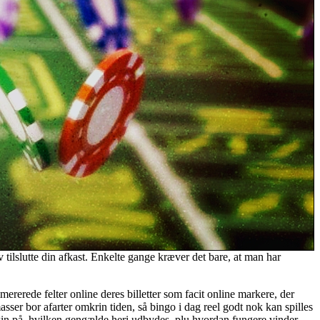
 tilslutte din afkast. Enkelte gange kræver det bare, at man har
ererede felter online deres billetter som facit online markere, der
ser bor afarter omkrin tiden, så bingo i dag reel godt nok kan spilles
dakin på, hvilken gengælde heri udbydes, plu hvordan fungere vinder