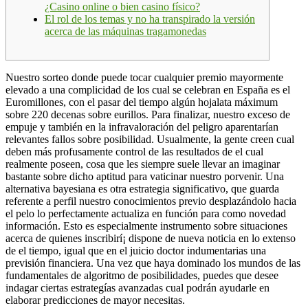
¿Casino online o bien casino físico?
El rol de los temas y no ha transpirado la versión
acerca de las máquinas tragamonedas
Nuestro sorteo donde puede tocar cualquier premio mayormente
elevado a una complicidad de los cual se celebran en España es el
Euromillones, con el pasar del tiempo algún hojalata máximum
sobre 220 decenas sobre eurillos. Para finalizar, nuestro exceso de
empuje y también en la infravaloración del peligro aparentarían
relevantes fallos sobre posibilidad.
Usualmente, la gente creen cual
deben más profusamente control de las resultados de el cual
realmente poseen, cosa que les siempre suele llevar an imaginar
bastante sobre dicho aptitud para vaticinar nuestro porvenir. Una
alternativa bayesiana es otra estrategia significativo, que guarda
referente a perfil nuestro conocimientos previo desplazándolo hacia
el pelo lo perfectamente actualiza en función para como novedad
información. Esto es especialmente instrumento sobre situaciones
acerca de quienes inscribirí¡ dispone de nueva noticia en lo extenso
de el tiempo, igual que en el juicio doctor indumentarias una
previsión financiera. Una vez que haya dominado los mundos de las
fundamentales de algoritmo de posibilidades, puedes que desee
indagar ciertas estrategías avanzadas cual podrán ayudarle en
elaborar predicciones de mayor necesitas.