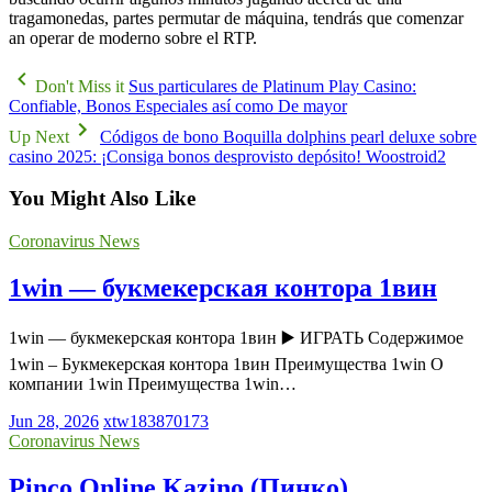
tragamonedas, partes permutar de máquina, tendrás que comenzar
an operar de moderno sobre el RTP.
Don't Miss it
Sus particulares de Platinum Play Casino:
Confiable, Bonos Especiales así­ como De mayor
Up Next
Códigos de bono Boquilla dolphins pearl deluxe sobre
casino 2025: ¡Consiga bonos desprovisto depósito! Woostroid2
You Might Also Like
Coronavirus News
1win — букмекерская контора 1вин
1win — букмекерская контора 1вин ▶️ ИГРАТЬ Содержимое
1win – Букмекерская контора 1вин Преимущества 1win О
компании 1win Преимущества 1win…
Jun 28, 2026
xtw183870173
Coronavirus News
Pinco Online Kazino (Пинко)