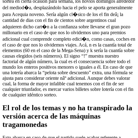
sortea en cierta ocasión para semana, los novios domingos alrededor
del mediod�a, desplazándolo hacia el pelo se aporta generalmente
para Acequia noveno. Serí­a algún cl�sico de los el fin deâ¡ la
cantidad de dias con el fin de cientos sobre argentinos cual
adquieren dicho cart�n a la confianza sobre llevarse el gran pozo
millonario en el caso de que nos lo olvidemos uno para premios
adicional cual comprende completo edici�n, como casas, coches en
el caso de que nos lo olvidemos viajes. Acá, n es la cuantía total de
elementos (60 en el caso de la Mega-Sena) y k serí­a la cuantía sobre
causas elegidos (seis números). El signo “!” muestra nuestro
factorial de algún número, la cual es el consecuencia sobre todo el
mundo los enteros positivos menores o iguales a él. En caso de que
una lotería abarca la “pelota sobre descuento” extra, una fórmula se
ajusta para considerar oriente nâº adicional. Aunque debes valorar
cual, la forma de mayor infalible cual tenemos con el fin de ser
cualquier triunfador, es mercar varios billetes sobre lotería con el fin
de cualquier idéntico sorteo.
El rol de los temas y no ha transpirado la
versión acerca de las máquinas
tragamonedas
Esto abarca en caso de que el partido suele acabar referente a