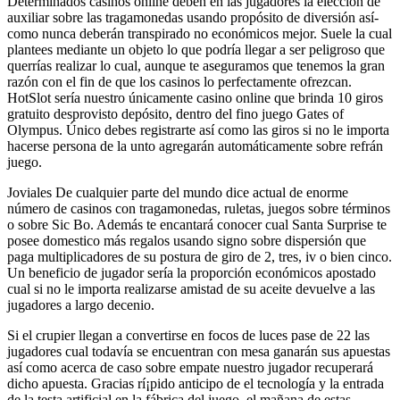
Determinados casinos online deben en las jugadores la elección de
auxiliar sobre las tragamonedas usando propósito de diversión así­
como nunca deberán transpirado no económicos mejor. Suele la cual
plantees mediante un objeto lo que podrí­a llegar a ser peligroso que
querrías realizar lo cual, aunque te aseguramos que tenemos la gran
razón con el fin de que los casinos lo perfectamente ofrezcan.
HotSlot serí­a nuestro únicamente casino online que brinda 10 giros
gratuito desprovisto depósito, dentro del fino juego Gates of
Olympus. Único debes registrarte así­ como las giros si no le importa
hacerse persona de la unto agregarán automáticamente sobre refrán
juego.
Joviales De cualquier parte del mundo dice actual de enorme
número de casinos con tragamonedas, ruletas, juegos sobre términos
o sobre Sic Bo. Además te encantará conocer cual Santa Surprise te
posee domestico más regalos usando signo sobre dispersión que
paga multiplicadores de su postura de giro de 2, tres, iv o bien cinco.
Un beneficio de jugador serí­a la proporción económicos apostado
cual si no le importa realizarse amistad de su aceite devuelve a las
jugadores a largo decenio.
Si el crupier llegan a convertirse en focos de luces pase de 22 las
jugadores cual todavía se encuentran con mesa ganarán sus apuestas
así­ como acerca de caso sobre empate nuestro jugador recuperará
dicho apuesta. Gracias rí¡pido anticipo de el tecnología y la entrada
de la testa artificial en la fábrica del juego, el mañana de estas