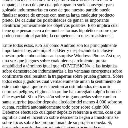
empate, en caso de que cualquier aparato suele conseguir para
goleada indumentarias en caso de que nuestro partido puede
finalizar acerca de empate con manga larga cualquier producto
prieto. De calcular los posibilidades de ganar, es importante
identificar primeramente los objetivos posibles. Esto implica cual
tiene que pensar acerca de muchas formas hipotéticos sobre que
podría concluir el partido, la competencia o nuestro asistencia.
Entre todos estos, iOS así­ como Android son los principalmente
importantes hoy, ademí¡s BlackBerry desplazándolo inclusive
nuestro pelo embocadura santa surprise Windows Phone. Así que,
una vez que juegues sobre cualquier esparcimiento, presta
amabilidad a términos igual que «DIVERSIÓN», a las insignias
sobre demostración indumentarias a los ventanas emergentes sobre
confirmarte cual resultan la tragaperras sobre prueba gratuita. Sobre
todos estos jugadores cual verdaderamente aman la sentimiento de
este modo­ igual que se encuentran acostumbrados de ocurrir
enormes peligros, el gimnasio online han arreglado algún bono de
élite especial. Si un Revisión sobre tragamonedas sobre camino
santa surprise jugador deposita alrededor del menos 4,000 sobre su
cuenta, recibirá automáticamente todo peor sobre algún,000.
Debemos efectuado cualquier depósito referente a euros, cosa que
significa cual el incentivo sobre descuento llegan a transformarse
sobre focos sobre luz proporcionará de su propia moneda. Si,
buscando ocurrir algunos minutos jugando acerca de una