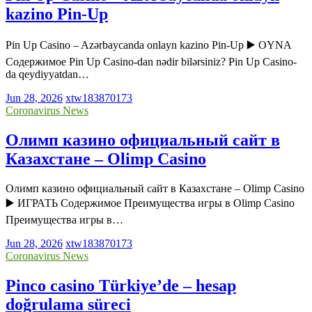
kazino Pin-Up
Pin Up Casino – Azərbaycanda onlayn kazino Pin-Up ▶️ OYNA
Содержимое Pin Up Casino-dan nədir bilərsiniz? Pin Up Casino-
da qeydiyyatdan…
Jun 28, 2026
xtw183870173
Coronavirus News
Олимп казино официальный сайт в
Казахстане – Olimp Casino
Олимп казино официальный сайт в Казахстане – Olimp Casino
▶️ ИГРАТЬ Содержимое Преимущества игры в Olimp Casino
Преимущества игры в…
Jun 28, 2026
xtw183870173
Coronavirus News
Pinco casino Türkiye’de – hesap
doğrulama süreci