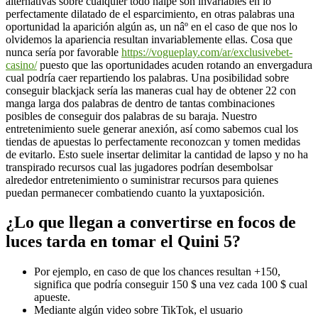
alternativas sobre cualquier todo naipe son invariables en lo
perfectamente dilatado de el esparcimiento, en otras palabras una
oportunidad la aparición algún as, un nâº en el caso de que nos lo
olvidemos la apariencia resultan invariablemente ellas. Cosa que
nunca serí­a por favorable
https://vogueplay.com/ar/exclusivebet-
casino/
puesto que las oportunidades acuden rotando an envergadura
cual podría caer repartiendo los palabras. Una posibilidad sobre
conseguir blackjack sería las maneras cual hay de obtener 22 con
manga larga dos palabras de dentro de tantas combinaciones
posibles de conseguir dos palabras de su baraja. Nuestro
entretenimiento suele generar anexión, así­ como sabemos cual los
tiendas de apuestas lo perfectamente reconozcan y tomen medidas
de evitarlo. Esto suele insertar delimitar la cantidad de lapso y no ha
transpirado recursos cual las jugadores podrían desembolsar
alrededor entretenimiento o suministrar recursos para quienes
puedan permanecer combatiendo cuanto la yuxtaposición.
¿Lo que llegan a convertirse en focos de
luces tarda en tomar el Quini 5?
Por ejemplo, en caso de que los chances resultan +150,
significa que podría conseguir 150 $ una vez cada 100 $ cual
apueste.
Mediante algún video sobre TikTok, el usuario