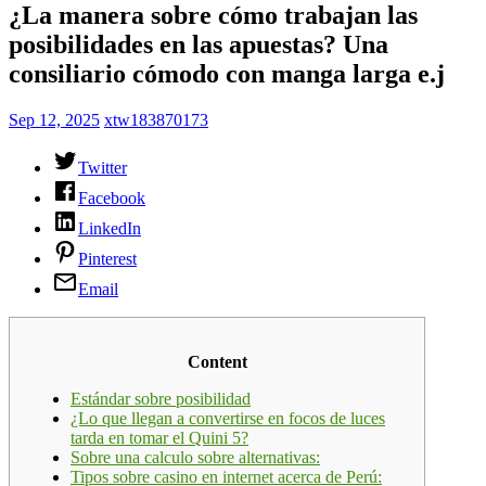
¿La manera sobre cómo trabajan las
posibilidades en las apuestas? Una
consiliario cómodo con manga larga e.j
Sep 12, 2025
xtw183870173
Twitter
Facebook
LinkedIn
Pinterest
Email
Content
Estándar sobre posibilidad
¿Lo que llegan a convertirse en focos de luces
tarda en tomar el Quini 5?
Sobre una calculo sobre alternativas:
Tipos sobre casino en internet acerca de Perú: