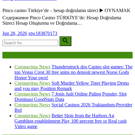
Pinco casino Türkiye’de – hesap doğrulama süreci ▶️ OYNAMAK
Содержимое Pinco Casino TÜRKİYE’de: Hesap Doğrulama
Süreci Hesap Oluşturma ve Doğrulama…
Jun 28, 2026
xtw183870173
Being Viewed Right Now
Coronavirus News
Thunderstruck dos Casino slot games: The
top Vegas Crest 30 free spins no deposit newest Norse Gods
Honor Your own!
Coronavirus News
Soft Murder Yellow Tiger Playing Demo
and you may Position Remark
Coronavirus News
7 Jenis Judi Online Paling Populer, Slot
Dominasi GoodStats Data
Coronavirus News
Social Casinos 2026 Traktandum-Provider
Brd
Coronavirus News
Better Slots from the Harbors Ag
Gambling establishment Play 100 percent free or Real cash
Video game