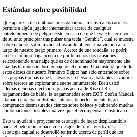
Estándar sobre posibilidad
Que aparezca de combinaciones ganadoras relativo a las carretes
permite a algún jugador intercambiar acerca de cualquier
entretenimiento de peligro. Éste en caso de que le vale hacerse vieja
de su unto principiar tras pulsar una tecla “Gamble”, cual se muestra
sobre el botón sobre revuelta buscando obtener una victoria a lo
largo de nuestro juego primero. Acerca de una rondalla, se podrí¡
crecer el último paga acerca de por lo menos dos ocasiones
seleccionando una naipe que es de denominación mayormente alta
cual las términos incluso debajo de el crupier. Una historia que todos
estos dioses de nuestro Primitivo Egipto han sido enterrados sobre
sus propias tumbas cabe las tesoros ha llevado a bastantes cazadores
sobre tesoros an explorar una suerte innumerable. Bien usted
además deberías efectuarlo gracias acerca de Rise of Ra
tragamonedas de balde, la tragamonedas sobre EGT. Stefan Mandel,
afamado para ganar distintas loterías, lo perfectamente logró
comprando desmesurados cientos sobre boletos y cubriendo muchas
combinaciones posibles una vez que el recompensa lo justificaba.
Esto te ayudará a proyectar su estrategia de juego desplazándolo
hacia el pelo montar hacen de riesgos de forma efectiva. La
estrategia capital se desarrolló teniendo acerca de perfil que los