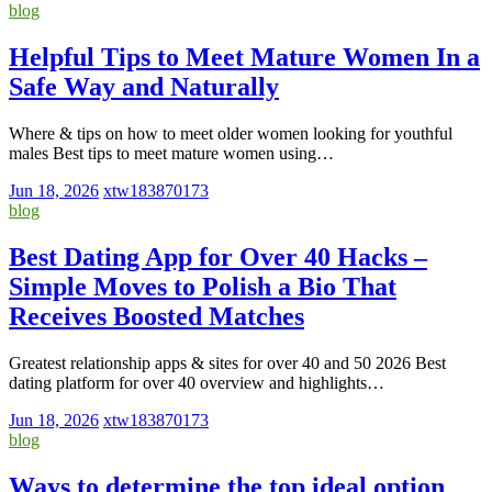
blog
Helpful Tips to Meet Mature Women In a
Safe Way and Naturally
Where & tips on how to meet older women looking for youthful
males Best tips to meet mature women using…
Jun 18, 2026
xtw183870173
blog
Best Dating App for Over 40 Hacks –
Simple Moves to Polish a Bio That
Receives Boosted Matches
Greatest relationship apps & sites for over 40 and 50 2026 Best
dating platform for over 40 overview and highlights…
Jun 18, 2026
xtw183870173
blog
Ways to determine the top ideal option