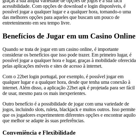
graças à sua ampla variedade de opções de jogos e à sua fácil
acessibilidade. Com opções de download e login disponíveis, é
possível jogar a qualquer lugar e a qualquer hora, tornando-o uma
das melhores opções para aqueles que buscam um pouco de
entretenimento em seu tempo livre.
Benefícios de Jugar em um Casino Online
Quando se trata de jogar em um casino online, é importante
considerar os benefícios que isso pode trazer. Em primeiro lugar, é
possível jogar a qualquer hora e lugar, graças à mobilidade oferecida
pelas aplicações móveis e sites de acesso à internet.
Com o 22bet login portugal, por exemplo, é possível jogar em
qualquer lugar e a qualquer hora, desde que tenha uma conexão à
internet. Além disso, a aplicação 22bet apk é projetada para ser fácil
de usar, mesmo para os mais inexperientes.
Outro benefício é a possibilidade de jogar com uma variedade de
jogos, incluindo slots, ruleta, blackjack e muitos outros. Isso permite
que os jogadores experimentem diferentes opções e encontrar aquilo
que melhor se adapte às suas preferências.
Conveniência e Flexibilidade