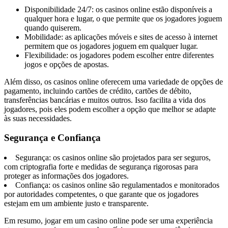
Disponibilidade 24/7: os casinos online estão disponíveis a
qualquer hora e lugar, o que permite que os jogadores joguem
quando quiserem.
Mobilidade: as aplicações móveis e sites de acesso à internet
permitem que os jogadores joguem em qualquer lugar.
Flexibilidade: os jogadores podem escolher entre diferentes
jogos e opções de apostas.
Além disso, os casinos online oferecem uma variedade de opções de
pagamento, incluindo cartões de crédito, cartões de débito,
transferências bancárias e muitos outros. Isso facilita a vida dos
jogadores, pois eles podem escolher a opção que melhor se adapte
às suas necessidades.
Segurança e Confiança
Segurança: os casinos online são projetados para ser seguros,
com criptografia forte e medidas de segurança rigorosas para
proteger as informações dos jogadores.
Confiança: os casinos online são regulamentados e monitorados
por autoridades competentes, o que garante que os jogadores
estejam em um ambiente justo e transparente.
Em resumo, jogar em um casino online pode ser uma experiência