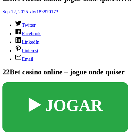
Sep 12, 2025
xtw183870173
Twitter
Facebook
LinkedIn
Pinterest
Email
22Bet casino online – jogue onde quiser
▶️ JOGAR