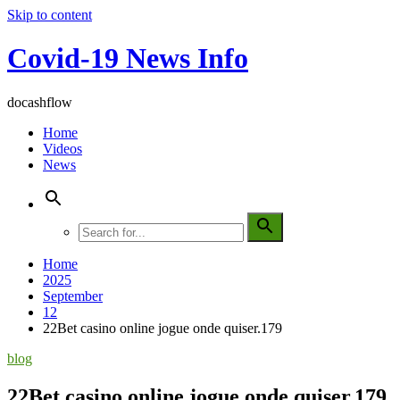
Skip to content
Covid-19 News Info
docashflow
Home
Videos
News
Home
2025
September
12
22Bet casino online jogue onde quiser.179
blog
22Bet casino online jogue onde quiser.179