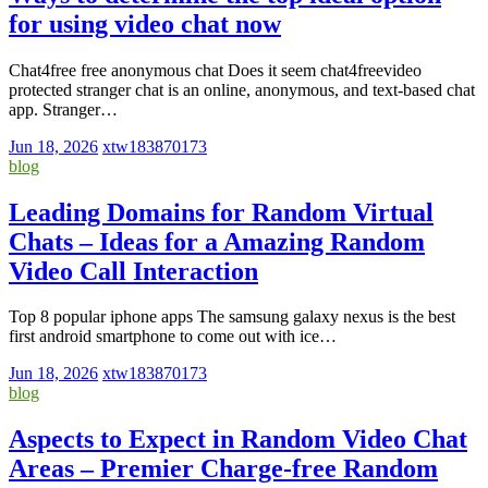
for using video chat now
Chat4free free anonymous chat Does it seem chat4freevideo
protected stranger chat is an online, anonymous, and text-based chat
app. Stranger…
Jun 18, 2026
xtw183870173
blog
Leading Domains for Random Virtual
Chats – Ideas for a Amazing Random
Video Call Interaction
Top 8 popular iphone apps The samsung galaxy nexus is the best
first android smartphone to come out with ice…
Jun 18, 2026
xtw183870173
blog
Aspects to Expect in Random Video Chat
Areas – Premier Charge-free Random