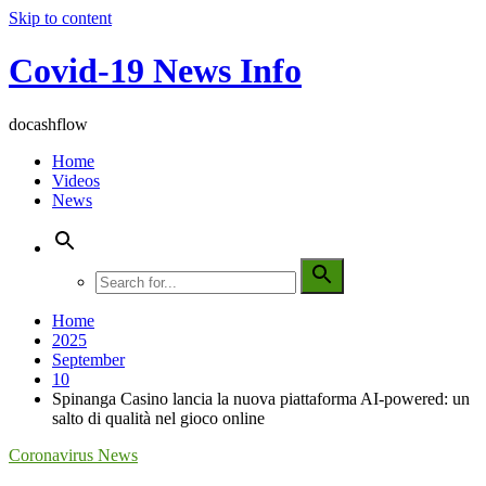
Skip to content
Covid-19 News Info
docashflow
Home
Videos
News
Home
2025
September
10
Spinanga Casino lancia la nuova piattaforma AI-powered: un
salto di qualità nel gioco online
Coronavirus News