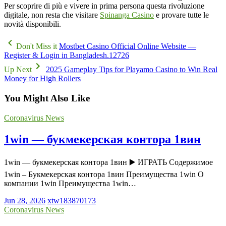
Per scoprire di più e vivere in prima persona questa rivoluzione
digitale, non resta che visitare
Spinanga Casino
e provare tutte le
novità disponibili.
Don't Miss it
Mostbet Casino Official Online Website —
Register & Login in Bangladesh.12726
Up Next
2025 Gameplay Tips for Playamo Casino to Win Real
Money for High Rollers
You Might Also Like
Coronavirus News
1win — букмекерская контора 1вин
1win — букмекерская контора 1вин ▶️ ИГРАТЬ Содержимое
1win – Букмекерская контора 1вин Преимущества 1win О
компании 1win Преимущества 1win…
Jun 28, 2026
xtw183870173
Coronavirus News