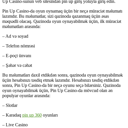
Up Casino-sunun veb sitesindən pin up giriş yoluyla giriş edin.
Pin Up Casino-da oyun oynamaq üçün bir neçə müraciət məlumatı
lazımdır. Bu məlumatlar, sizi qazinoda qazanmaq üçün əsas
məqsədli olacaq. Qazinoda oyun oynayabilmək üçün, ilk müraciət
məlumatları arasında:
– Ad və soyad
– Telefon nömrəsi
– E-poçt ünvanı
– Şəhər və cəhət
Bu məlumatları daxil etdikdən sonra, qazinoda oyun oynayabilmək
üçün hesabınızı təsdiq etmək lazımdır. Hesabınızı təsdiq etdikdən
sonra, Pin Up Casino-da bir neçə oyunu seçə bilərsiniz. Qazinoda
oyun oynayabilmək üçün, Pin Up Casino-da mövcud olan ən
populyar oyunlar arasında:
– Slotlar
– Karadaq
pin up 360
oyunları
– Live Casino