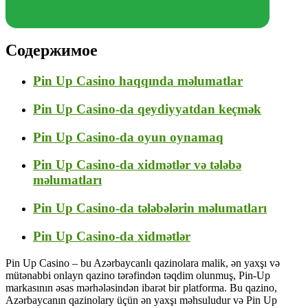
Содержимое
Pin Up Casino haqqında məlumatlar
Pin Up Casino-da qeydiyyatdan keçmək
Pin Up Casino-da oyun oynamaq
Pin Up Casino-da xidmətlər və tələbə
məlumatları
Pin Up Casino-da tələbələrin məlumatları
Pin Up Casino-da xidmətlər
Pin Up Casino – bu Azərbaycanlı qazinolara malik, ən yaxşı və
mütənabbi onlayn qazino tərəfindən təqdim olunmuş, Pin-Up
markasının əsas mərhələsindən ibarət bir platforma. Bu qazino,
Azərbaycanın qazinolary üçün ən yaxşı məhsuludur və Pin Up