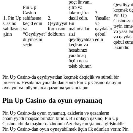
poçt ünvanı,
Qeydiyya
Pin Up
şifrə və
keçmək ü
Casino
təkrar şifrə
3.
Pin Up
1. Pin Up
sahifasına
2.
daxil edin.
Yasallar
Casino-yu
Casino
keçid edin
Qeydiyyat
Bu
və
təyin etm
sahifasına
və
formasını
məlumatlar
qaydaları
və yasallar
girin
“Qeydiyyat”
doldurun
sizi
qəbul
və qaydala
düyməsini
qeydiyyatdan
edin
qəbul etm
seçin.
keçirən və
lazımdır.
hesabınızı
yaratmaq
üçün necə
tələb olunur.
Pin Up Casino-da qeydiyyatdan keçmək dəqiqlik və sürətli bir
prosesdir. Hesabınızı yaratdıqdan sonra Pin Up Casino-da oyun
oynayın və milyonlarca qazanma şansını tapın.
Pin Up Casino-da oyun oynamaq
Pin Up Casino-da oyun oynamaq, azizlərin və qazanların
əhəmiyyətli məqsədlərindən biridir. Bu onlayn qazino, Pin Up
Casino adında məşhur qazinonun Azerbaycan ştatında girişimidir.
Pin Up Casino-dan oyun oynayabilmək üçün ilk adımları verin: Pin