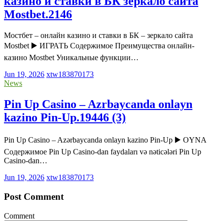
казино и ставки в БК зеркало сайта
Mostbet.2146
Мостбет – онлайн казино и ставки в БК – зеркало сайта
Mostbet ▶️ ИГРАТЬ Содержимое Преимущества онлайн-
казино Mostbet Уникальные функции…
Jun 19, 2026
xtw183870173
News
Pin Up Casino – Azrbaycanda onlayn
kazino Pin-Up.19446 (3)
Pin Up Casino – Azərbaycanda onlayn kazino Pin-Up ▶️ OYNA
Содержимое Pin Up Casino-dan faydaları və nəticələri Pin Up
Casino-dan…
Jun 19, 2026
xtw183870173
Post Comment
Comment