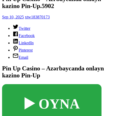
kazino Pin-Up.5902
Sep 10, 2025
xtw183870173
Twitter
Facebook
LinkedIn
Pinterest
Email
Pin Up Casino – Azərbaycanda onlayn
kazino Pin-Up
▶️ OYNA