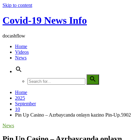
Skip to content
Covid-19 News Info
docashflow
Home
Videos
News
Home
2025
September
10
Pin Up Casino – Azrbaycanda onlayn kazino Pin-Up.5902
News
Pin Up Casino – Azrbaycanda onlayn