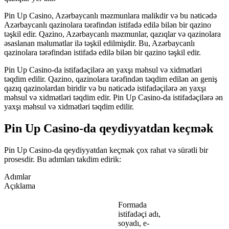
Pin Up Casino, Azərbaycanlı məzmunlara malikdir və bu nəticədə
Azərbaycanlı qazinolara tərəfindən istifadə edilə bilən bir qazino
təşkil edir. Qazino, Azərbaycanlı məzmunlar, qazıqlar və qazinolara
əsaslanan məlumatlar ilə təşkil edilmişdir. Bu, Azərbaycanlı
qazinolara tərəfindən istifadə edilə bilən bir qazino təşkil edir.
Pin Up Casino-da istifadəçilərə ən yaxşı məhsul və xidmətləri
təqdim edilir. Qazino, qazinolara tərəfindən təqdim edilən ən geniş
qazıq qazinolardan biridir və bu nəticədə istifadəçilərə ən yaxşı
məhsul və xidmətləri təqdim edir. Pin Up Casino-da istifadəçilərə ən
yaxşı məhsul və xidmətləri təqdim edilir.
Pin Up Casino-da qeydiyyatdan keçmək
Pin Up Casino-da qeydiyyatdan keçmək çox rahat və sürətli bir
prosesdir. Bu adımları takdim edirik:
Adımlar
Açıklama
Formada
istifadəçi adı,
soyadı, e-