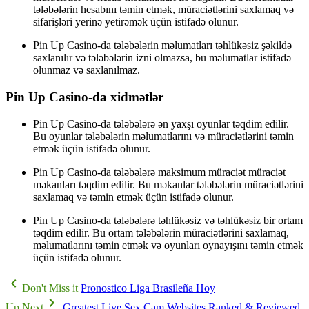
tələbələrin hesabını təmin etmək, müraciətlərini saxlamaq və
sifarişləri yerinə yetirəmək üçün istifadə olunur.
Pin Up Casino-da tələbələrin məlumatları təhlükəsiz şəkildə
saxlanılır və tələbələrin izni olmazsa, bu məlumatlar istifadə
olunmaz və saxlanılmaz.
Pin Up Casino-da xidmətlər
Pin Up Casino-da tələbələrə ən yaxşı oyunlar təqdim edilir.
Bu oyunlar tələbələrin məlumatlarını və müraciətlərini təmin
etmək üçün istifadə olunur.
Pin Up Casino-da tələbələrə maksimum müraciət müraciət
məkanları təqdim edilir. Bu məkanlar tələbələrin müraciətlərini
saxlamaq və təmin etmək üçün istifadə olunur.
Pin Up Casino-da tələbələrə təhlükəsiz və təhlükəsiz bir ortam
təqdim edilir. Bu ortam tələbələrin müraciətlərini saxlamaq,
məlumatlarını təmin etmək və oyunları oynayışını təmin etmək
üçün istifadə olunur.
Don't Miss it
Pronostico Liga Brasileña Hoy
Up Next
Greatest Live Sex Cam Websites Ranked & Reviewed