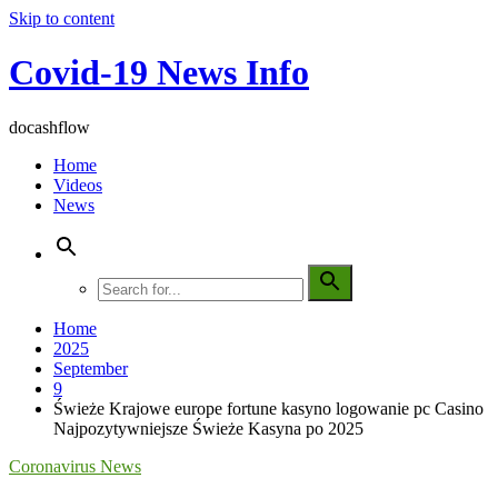
Skip to content
Covid-19 News Info
docashflow
Home
Videos
News
Home
2025
September
9
Świeże Krajowe europe fortune kasyno logowanie pc Casino
Najpozytywniejsze Świeże Kasyna po 2025
Coronavirus News