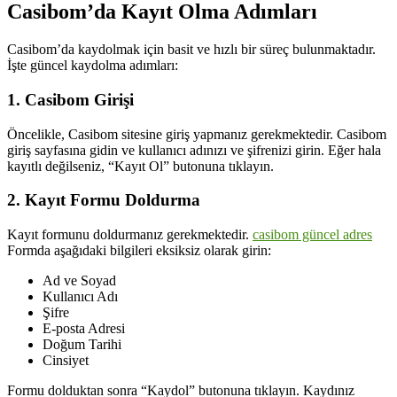
Casibom’da Kayıt Olma Adımları
Casibom’da kaydolmak için basit ve hızlı bir süreç bulunmaktadır.
İşte güncel kaydolma adımları:
1. Casibom Girişi
Öncelikle, Casibom sitesine giriş yapmanız gerekmektedir. Casibom
giriş sayfasına gidin ve kullanıcı adınızı ve şifrenizi girin. Eğer hala
kayıtlı değilseniz, “Kayıt Ol” butonuna tıklayın.
2. Kayıt Formu Doldurma
Kayıt formunu doldurmanız gerekmektedir.
casibom güncel adres
Formda aşağıdaki bilgileri eksiksiz olarak girin:
Ad ve Soyad
Kullanıcı Adı
Şifre
E-posta Adresi
Doğum Tarihi
Cinsiyet
Formu dolduktan sonra “Kaydol” butonuna tıklayın. Kaydınız