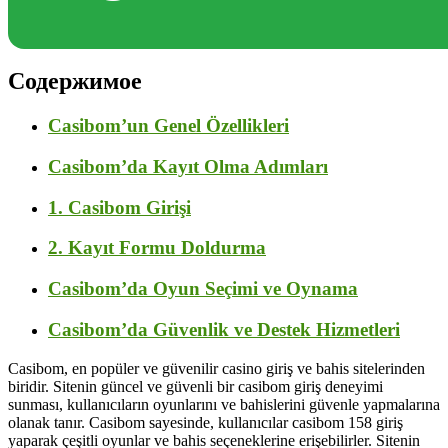
Содержимое
Casibom’un Genel Özellikleri
Casibom’da Kayıt Olma Adımları
1. Casibom Girişi
2. Kayıt Formu Doldurma
Casibom’da Oyun Seçimi ve Oynama
Casibom’da Güvenlik ve Destek Hizmetleri
Casibom, en popüler ve güvenilir casino giriş ve bahis sitelerinden
biridir. Sitenin güncel ve güvenli bir casibom giriş deneyimi
sunması, kullanıcıların oyunlarını ve bahislerini güvenle yapmalarına
olanak tanır. Casibom sayesinde, kullanıcılar casibom 158 giriş
yaparak çeşitli oyunlar ve bahis seçeneklerine erişebilirler. Sitenin