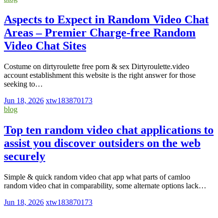
Aspects to Expect in Random Video Chat
Areas – Premier Charge-free Random
Video Chat Sites
Costume on dirtyroulette free porn & sex Dirtyroulette.video
account establishment this website is the right answer for those
seeking to…
Jun 18, 2026
xtw183870173
blog
Top ten random video chat applications to
assist you discover outsiders on the web
securely
Simple & quick random video chat app what parts of camloo
random video chat in comparability, some alternate options lack…
Jun 18, 2026
xtw183870173