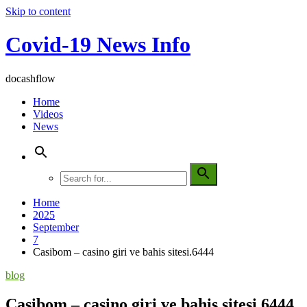
Skip to content
Covid-19 News Info
docashflow
Home
Videos
News
Home
2025
September
7
Casibom – casino giri ve bahis sitesi.6444
blog
Casibom – casino giri ve bahis sitesi.6444