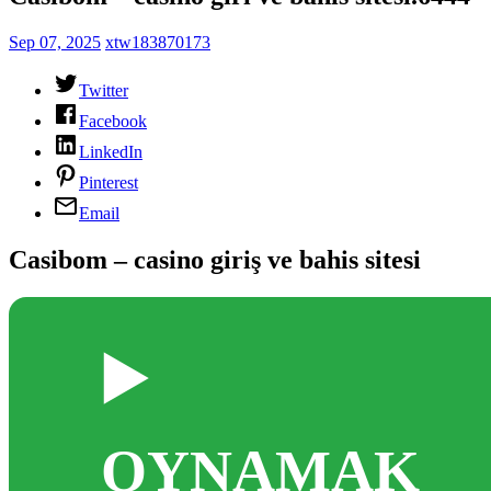
Sep 07, 2025
xtw183870173
Twitter
Facebook
LinkedIn
Pinterest
Email
Casibom – casino giriş ve bahis sitesi
▶️
OYNAMAK