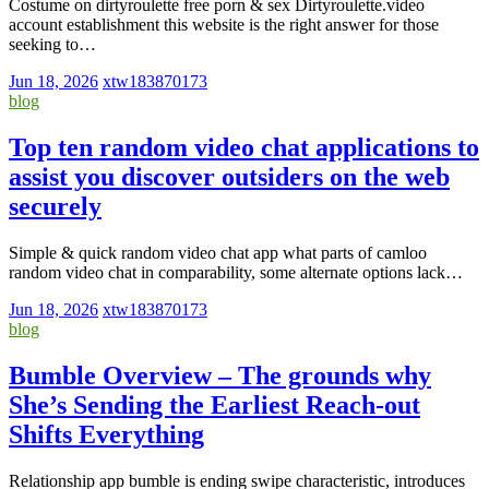
Costume on dirtyroulette free porn & sex Dirtyroulette.video
account establishment this website is the right answer for those
seeking to…
Jun 18, 2026
xtw183870173
blog
Top ten random video chat applications to
assist you discover outsiders on the web
securely
Simple & quick random video chat app what parts of camloo
random video chat in comparability, some alternate options lack…
Jun 18, 2026
xtw183870173
blog
Bumble Overview – The grounds why
She’s Sending the Earliest Reach-out
Shifts Everything
Relationship app bumble is ending swipe characteristic, introduces