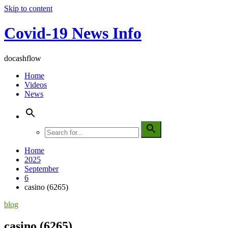
Skip to content
Covid-19 News Info
docashflow
Home
Videos
News
Home
2025
September
6
casino (6265)
blog
casino (6265)