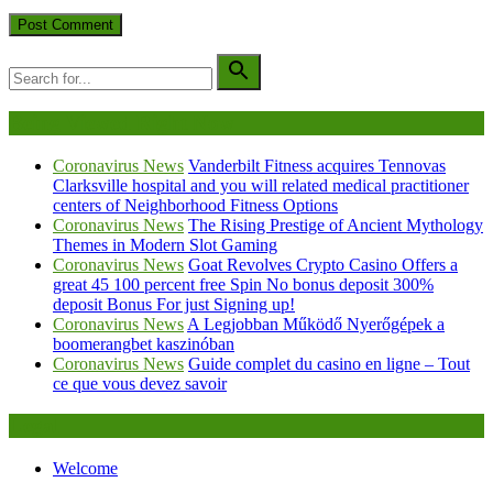
Being Viewed Right Now
Coronavirus News
Vanderbilt Fitness acquires Tennovas
Clarksville hospital and you will related medical practitioner
centers of Neighborhood Fitness Options
Coronavirus News
The Rising Prestige of Ancient Mythology
Themes in Modern Slot Gaming
Coronavirus News
Goat Revolves Crypto Casino Offers a
great 45 100 percent free Spin No bonus deposit 300%
deposit Bonus For just Signing up!
Coronavirus News
A Legjobban Működő Nyerőgépek a
boomerangbet kaszinóban
Coronavirus News
Guide complet du casino en ligne – Tout
ce que vous devez savoir
Legal
Welcome