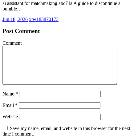
ai assistant for matchmaking abc7 la A guide to discontinue a
bumble…
Jun 18, 2026
xtw183870173
Post Comment
Comment
Name
*
Email
*
Website
Save my name, email, and website in this browser for the next
time I comment.