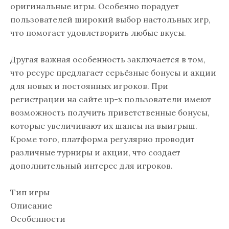
оригинальные игры. Особенно порадует
пользователей широкий выбор настольных игр,
что помогает удовлетворить любые вкусы.
Другая важная особенность заключается в том,
что ресурс предлагает серьёзные бонусы и акции
для новых и постоянных игроков. При
регистрации на сайте up-x пользователи имеют
возможность получить приветственные бонусы,
которые увеличивают их шансы на выигрыш.
Кроме того, платформа регулярно проводит
различные турниры и акции, что создает
дополнительный интерес для игроков.
Тип игры
Описание
Особенности