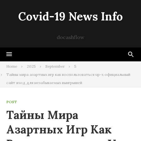
Skip
to
Covid-19 News Info
content
docashflow
Home
2025
September
5
Тайны мира азартных игр как воспользоваться up-x официальный
сайт вход для незабываемых выигрышей
POST
Тайны Мира
Азартных Игр Как