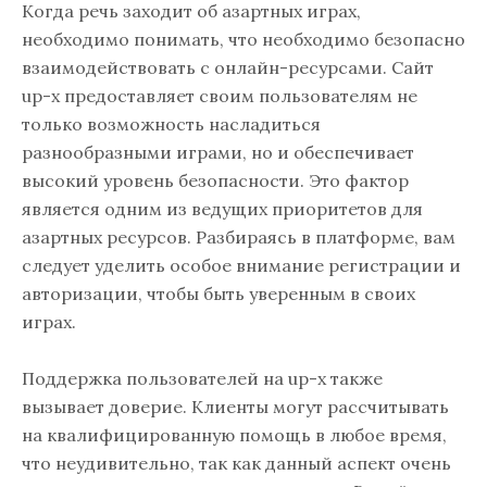
Когда речь заходит об азартных играх,
необходимо понимать, что необходимо безопасно
взаимодействовать с онлайн-ресурсами. Сайт
up-x предоставляет своим пользователям не
только возможность насладиться
разнообразными играми, но и обеспечивает
высокий уровень безопасности. Это фактор
является одним из ведущих приоритетов для
азартных ресурсов. Разбираясь в платформе, вам
следует уделить особое внимание регистрации и
авторизации, чтобы быть уверенным в своих
играх.
Поддержка пользователей на up-x также
вызывает доверие. Клиенты могут рассчитывать
на квалифицированную помощь в любое время,
что неудивительно, так как данный аспект очень