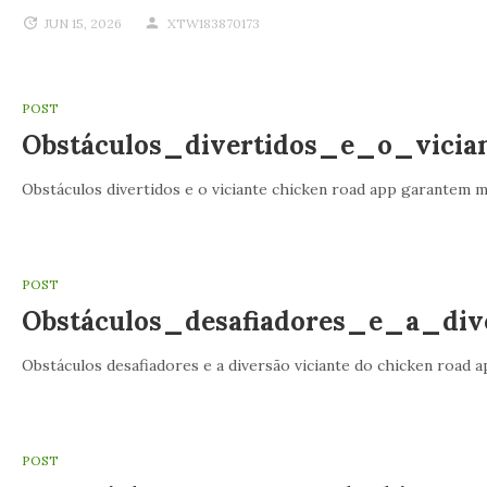
JUN 15, 2026
XTW183870173
POST
Obstáculos_divertidos_e_o_vic
Obstáculos divertidos e o viciante chicken road app garantem m
POST
Obstáculos_desafiadores_e_a_di
Obstáculos desafiadores e a diversão viciante do chicken road 
POST