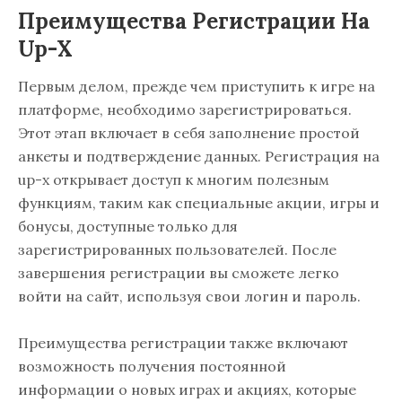
Преимущества Регистрации На
Up-X
Первым делом, прежде чем приступить к игре на
платформе, необходимо зарегистрироваться.
Этот этап включает в себя заполнение простой
анкеты и подтверждение данных. Регистрация на
up-x открывает доступ к многим полезным
функциям, таким как специальные акции, игры и
бонусы, доступные только для
зарегистрированных пользователей. После
завершения регистрации вы сможете легко
войти на сайт, используя свои логин и пароль.
Преимущества регистрации также включают
возможность получения постоянной
информации о новых играх и акциях, которые