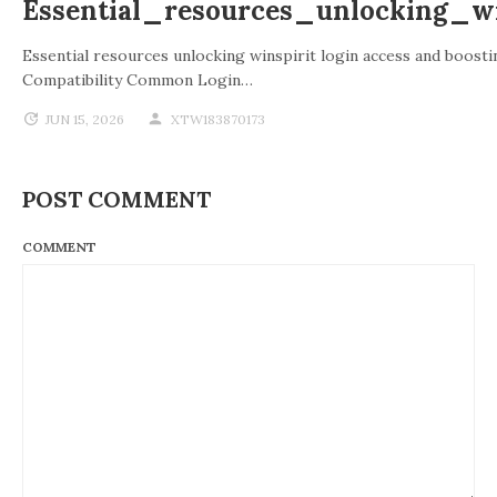
Essential_resources_unlocking_w
Essential resources unlocking winspirit login access and boos
Compatibility Common Login…
JUN 15, 2026
XTW183870173
POST COMMENT
COMMENT