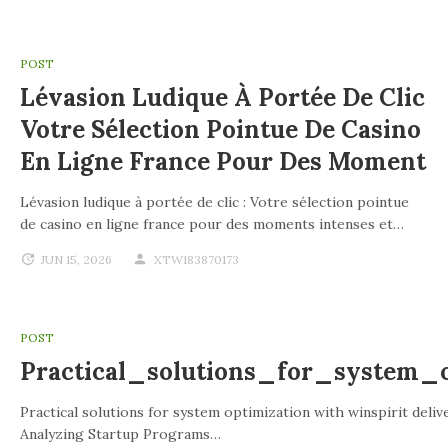
POST
Lévasion Ludique À Portée De Clic
Votre Sélection Pointue De Casino
En Ligne France Pour Des Moment
Lévasion ludique à portée de clic : Votre sélection pointue
de casino en ligne france pour des moments intenses et…
JUN 15, 2026
XTW183870173
POST
Practical_solutions_for_system_
Practical solutions for system optimization with winspirit de
Analyzing Startup Programs…