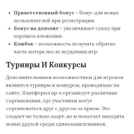
Приветственный бонус
– бонус для новых
пользователей при регистрации.
Бонус на депозит
– увеличивает сумму при
хорошем вложении.
Кэшбэк
– возможность получить обратно
часть потерь после неудачных игр.
Турниры И Конкурсы
Дополнительными возможностями для игроков
являются турниры и конкурсы, проводимые на
сайте. Платформа up-x организует различные
соревнования, где участники могут
соревноваться друг с другом за призы. Это
создает не только азарт, но и помогает находить
новых друзей среди единомышленников.