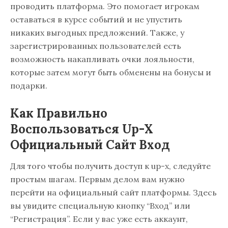
проводить платформа. Это помогает игрокам
оставаться в курсе событий и не упустить
никаких выгодных предложений. Также, у
зарегистрированных пользователей есть
возможность накапливать очки лояльности,
которые затем могут быть обменены на бонусы и
подарки.
Как Правильно
Воспользоваться Up-X
Официальный Сайт Вход
Для того чтобы получить доступ к up-x, следуйте
простым шагам. Первым делом вам нужно
перейти на официальный сайт платформы. Здесь
вы увидите специальную кнопку “Вход” или
“Регистрация”. Если у вас уже есть аккаунт,