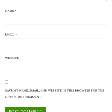
NAME
*
EMAIL
*
WEBSITE
SAVE MY NAME, EMAIL, AND WEBSITE IN THIS BROWSER FOR THE
NEXT TIME I COMMENT.