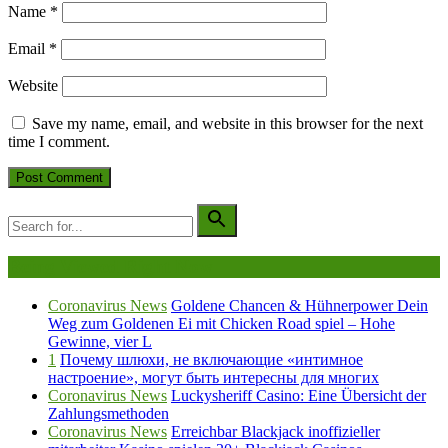
Name
*
Email
*
Website
Save my name, email, and website in this browser for the next
time I comment.
Being Viewed Right Now
Coronavirus News
Goldene Chancen & Hühnerpower Dein
Weg zum Goldenen Ei mit Chicken Road spiel – Hohe
Gewinne, vier L
1
Почему шлюхи, не включающие «интимное
настроение», могут быть интересны для многих
Coronavirus News
Luckysheriff Casino: Eine Übersicht der
Zahlungsmethoden
Coronavirus News
Erreichbar Blackjack inoffizieller