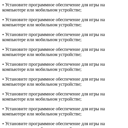
• Установите программное обеспечение для игры на
компьютере или мобильном устройстве;
• Установите программное обеспечение для игры на
компьютере или мобильном устройстве;
• Установите программное обеспечение для игры на
компьютере или мобильном устройстве;
• Установите программное обеспечение для игры на
компьютере или мобильном устройстве;
• Установите программное обеспечение для игры на
компьютере или мобильном устройстве;
• Установите программное обеспечение для игры на
компьютере или мобильном устройстве;
• Установите программное обеспечение для игры на
компьютере или мобильном устройстве;
• Установите программное обеспечение для игры на
компьютере или мобильном устройстве;
• Установите программное обеспечение для игры на