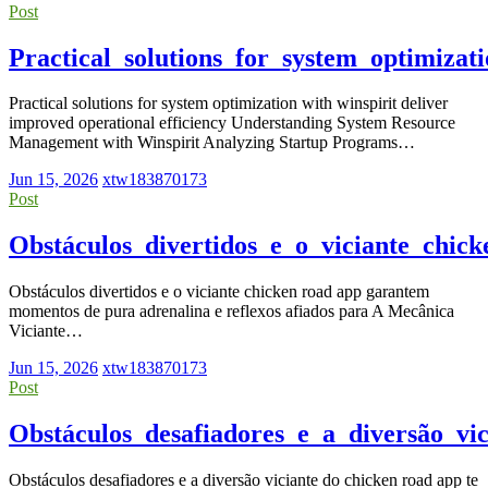
Post
Practical_solutions_for_system_optimizat
Practical solutions for system optimization with winspirit deliver
improved operational efficiency Understanding System Resource
Management with Winspirit Analyzing Startup Programs…
Jun 15, 2026
xtw183870173
Post
Obstáculos_divertidos_e_o_viciante_ch
Obstáculos divertidos e o viciante chicken road app garantem
momentos de pura adrenalina e reflexos afiados para A Mecânica
Viciante…
Jun 15, 2026
xtw183870173
Post
Obstáculos_desafiadores_e_a_diversão_v
Obstáculos desafiadores e a diversão viciante do chicken road app te