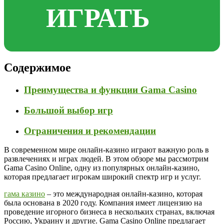
ИГРАТЬ
Содержимое
Преимущества и функции Gama Casino
Большой выбор игр
Ограничения и рекомендации
В современном мире онлайн-казино играют важную роль в
развлечениях и играх людей. В этом обзоре мы рассмотрим
Gama Casino Online, одну из популярных онлайн-казино,
которая предлагает игрокам широкий спектр игр и услуг.
гама казино
– это международная онлайн-казино, которая
была основана в 2020 году. Компания имеет лицензию на
проведение игорного бизнеса в нескольких странах, включая
Россию, Украину и другие. Gama Casino Online предлагает