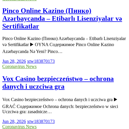
Pinco Online Kazino (Пинко)
Azərbaycanda – Etibarlı Lisenziyalar və
Sertifikatlar
Pinco Online Kazino (Пинко) Azərbaycanda – Etibarlı Lisenziyalar
və Sertifikatlar ▶️ OYNA Содержимое Pinco Online Kazino
Azərbaycanda Nə Yeni? Pinco…
Jun 28, 2026
xtw183870173
Coronavirus News
Vox Casino bezpieczeństwo – ochrona
danych i uczciwa gra
Vox Casino bezpieczeństwo – ochrona danych i uczciwa gra ▶️
GRAĆ Содержимое Ochrona danych: bezpieczeństwo w sieci
Uczciwa gra: zasadnicze…
Jun 28, 2026
xtw183870173
Coronavirus News