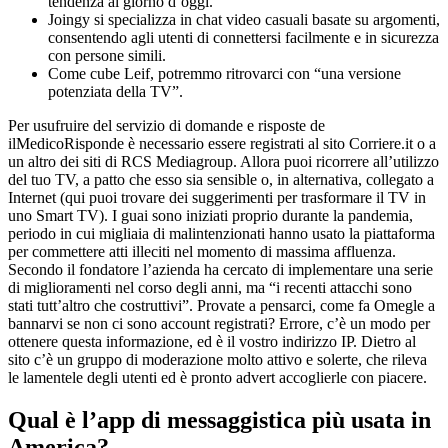
tendenza al giorno d’oggi.
Joingy si specializza in chat video casuali basate su argomenti,
consentendo agli utenti di connettersi facilmente e in sicurezza
con persone simili.
Come cube Leif, potremmo ritrovarci con “una versione
potenziata della TV”.
Per usufruire del servizio di domande e risposte de
ilMedicoRisponde è necessario essere registrati al sito Corriere.it o a
un altro dei siti di RCS Mediagroup. Allora puoi ricorrere all’utilizzo
del tuo TV, a patto che esso sia sensible o, in alternativa, collegato a
Internet (qui puoi trovare dei suggerimenti per trasformare il TV in
uno Smart TV). I guai sono iniziati proprio durante la pandemia,
periodo in cui migliaia di malintenzionati hanno usato la piattaforma
per commettere atti illeciti nel momento di massima affluenza.
Secondo il fondatore l’azienda ha cercato di implementare una serie
di miglioramenti nel corso degli anni, ma “i recenti attacchi sono
stati tutt’altro che costruttivi”. Provate a pensarci, come fa Omegle a
bannarvi se non ci sono account registrati? Errore, c’è un modo per
ottenere questa informazione, ed è il vostro indirizzo IP. Dietro al
sito c’è un gruppo di moderazione molto attivo e solerte, che rileva
le lamentele degli utenti ed è pronto advert accoglierle con piacere.
Qual è l’app di messaggistica più usata in
America?