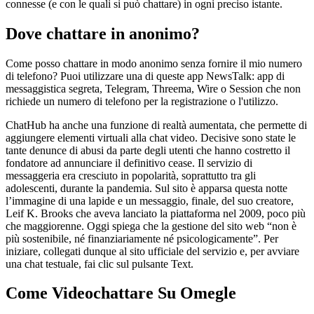
connesse (e con le quali si può chattare) in ogni preciso istante.
Dove chattare in anonimo?
Come posso chattare in modo anonimo senza fornire il mio numero
di telefono? Puoi utilizzare una di queste app NewsTalk: app di
messaggistica segreta, Telegram, Threema, Wire o Session che non
richiede un numero di telefono per la registrazione o l'utilizzo.
ChatHub ha anche una funzione di realtà aumentata, che permette di
aggiungere elementi virtuali alla chat video. Decisive sono state le
tante denunce di abusi da parte degli utenti che hanno costretto il
fondatore ad annunciare il definitivo cease. Il servizio di
messaggeria era cresciuto in popolarità, soprattutto tra gli
adolescenti, durante la pandemia. Sul sito è apparsa questa notte
l’immagine di una lapide e un messaggio, finale, del suo creatore,
Leif K. Brooks che aveva lanciato la piattaforma nel 2009, poco più
che maggiorenne. Oggi spiega che la gestione del sito web “non è
più sostenibile, né finanziariamente né psicologicamente”. Per
iniziare, collegati dunque al sito ufficiale del servizio e, per avviare
una chat testuale, fai clic sul pulsante Text.
Come Videochattare Su Omegle