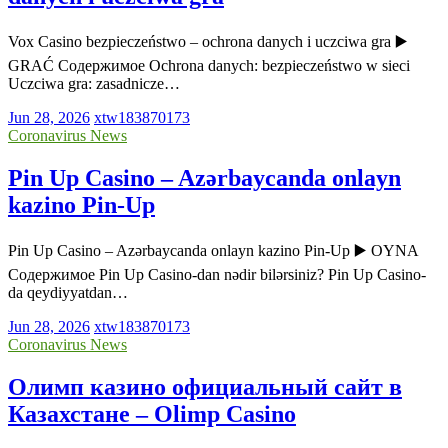
Vox Casino bezpieczeństwo – ochrona danych i uczciwa gra ▶️
GRAĆ Содержимое Ochrona danych: bezpieczeństwo w sieci
Uczciwa gra: zasadnicze…
Jun 28, 2026
xtw183870173
Coronavirus News
Pin Up Casino – Azərbaycanda onlayn
kazino Pin-Up
Pin Up Casino – Azərbaycanda onlayn kazino Pin-Up ▶️ OYNA
Содержимое Pin Up Casino-dan nədir bilərsiniz? Pin Up Casino-
da qeydiyyatdan…
Jun 28, 2026
xtw183870173
Coronavirus News
Олимп казино официальный сайт в
Казахстане – Olimp Casino