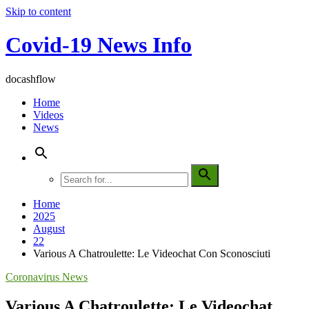
Skip to content
Covid-19 News Info
docashflow
Home
Videos
News
Home
2025
August
22
Various A Chatroulette: Le Videochat Con Sconosciuti
Coronavirus News
Various A Chatroulette: Le Videochat