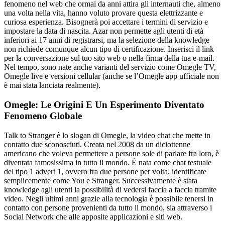
fenomeno nel web che ormai da anni attira gli internauti che, almeno
una volta nella vita, hanno voluto provare questa elettrizzante e
curiosa esperienza. Bisognerà poi accettare i termini di servizio e
impostare la data di nascita. Azar non permette agli utenti di età
inferiori ai 17 anni di registrarsi, ma la selezione della knowledge
non richiede comunque alcun tipo di certificazione. Inserisci il link
per la conversazione sul tuo sito web o nella firma della tua e-mail.
Nel tempo, sono nate anche varianti del servizio come Omegle TV,
Omegle live e versioni cellular (anche se l’Omegle app ufficiale non
è mai stata lanciata realmente).
Omegle: Le Origini E Un Esperimento Diventato
Fenomeno Globale
Talk to Stranger è lo slogan di Omegle, la video chat che mette in
contatto due sconosciuti. Creata nel 2008 da un diciottenne
americano che voleva permettere a persone sole di parlare fra loro, è
diventata famosissima in tutto il mondo. È nata come chat testuale
del tipo 1 advert 1, ovvero fra due persone per volta, identificate
semplicemente come You e Stranger. Successivamente è stata
knowledge agli utenti la possibilità di vedersi faccia a faccia tramite
video. Negli ultimi anni grazie alla tecnologia è possibile tenersi in
contatto con persone provenienti da tutto il mondo, sia attraverso i
Social Network che alle apposite applicazioni e siti web.