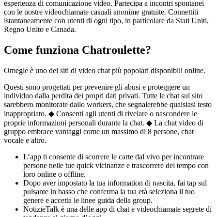
esperienza di comunicazione video. Partecipa a incontri spontanei
con le nostre videochiamate casuali anonime gratuite. Connettiti
istantaneamente con utenti di ogni tipo, in particolare da Stati Uniti,
Regno Unito e Canada.
Come funziona Chatroulette?
Omegle è uno dei siti di video chat più popolari disponibili online.
Questi sono progettati per prevenire gli abusi e proteggere un
individuo dalla perdita dei propri dati privati. Tutte le chat sul sito
sarebbero monitorate dallo workers, che segnalerebbe qualsiasi testo
inappropriato. ◆ Consenti agli utenti di rivelare o nascondere le
proprie informazioni personali durante la chat. ◆ La chat video di
gruppo embrace vantaggi come un massimo di 8 persone, chat
vocale e altro.
L’app ti consente di scorrere le carte dal vivo per incontrare
persone nelle tue quick vicinanze e trascorrere del tempo con
loro online o offline.
Dopo aver impostato la tua information di nascita, fai tap sul
pulsante in basso che conferma la tua età seleziona il tuo
genere e accetta le linee guida della group.
NotizieTalk è una delle app di chat e videochiamate segrete di