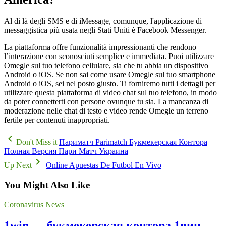
Al di là degli SMS e di iMessage, comunque, l'applicazione di
messaggistica più usata negli Stati Uniti è Facebook Messenger.
La piattaforma offre funzionalità impressionanti che rendono
l’interazione con sconosciuti semplice e immediata. Puoi utilizzare
Omegle sul tuo telefono cellulare, sia che tu abbia un dispositivo
Android o iOS. Se non sai come usare Omegle sul tuo smartphone
Android o iOS, sei nel posto giusto. Ti forniremo tutti i dettagli per
utilizzare questa piattaforma di video chat sul tuo telefono, in modo
da poter connetterti con persone ovunque tu sia. La mancanza di
moderazione nelle chat di testo e video rende Omegle un terreno
fertile per contenuti inappropriati.
Don't Miss it
Париматч Parimatch Букмекерская Контора
Полная Версия Пари Матч Украина
Up Next
Online Apuestas De Futbol En Vivo
You Might Also Like
Coronavirus News
1win — букмекерская контора 1вин