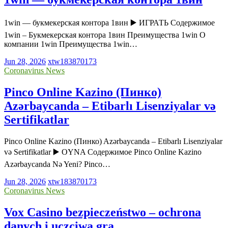
1win — букмекерская контора 1вин ▶️ ИГРАТЬ Содержимое
1win – Букмекерская контора 1вин Преимущества 1win О
компании 1win Преимущества 1win…
Jun 28, 2026
xtw183870173
Coronavirus News
Pinco Online Kazino (Пинко)
Azərbaycanda – Etibarlı Lisenziyalar və
Sertifikatlar
Pinco Online Kazino (Пинко) Azərbaycanda – Etibarlı Lisenziyalar
və Sertifikatlar ▶️ OYNA Содержимое Pinco Online Kazino
Azərbaycanda Nə Yeni? Pinco…
Jun 28, 2026
xtw183870173
Coronavirus News
Vox Casino bezpieczeństwo – ochrona
danych i uczciwa gra