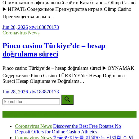
Олимп казино официальный сайт в Казахстане – Olimp Casino
▶️ ИГРАТЬ Содержимое Преимущества игры в Olimp Casino
Преимущества игры в…
Jun 28, 2026
xtw183870173
Coronavirus News
Pinco casino Türkiye’de – hesap
doğrulama süreci
Pinco casino Türkiye’de – hesap doğrulama süreci ▶️ OYNAMAK
Содержимое Pinco Casino TÜRKİYE’de: Hesap Doğrulama
Süreci Hesap Oluşturma ve Doğrulama…
Jun 28, 2026
xtw183870173
Being Viewed Right Now
Coronavirus News
Discover the Best Free Rotates No
Deposit Offers for Online Casino Athletes
Coronavirus News
한국 카지노를 지원하는 신뢰할 수 있