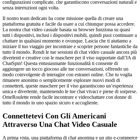
configurazioni complicate, che garantiscono conversazioni naturali e
senza interruzioni ogni volta.
Il nostro team dedicato ha come missione quella di creare una
piattaforma gratuita e facile da usare a cui chiunque possa accedere.
La nostra chat video casuale basata su browser funziona su quasi
tutti i dispositivi, inclusi i dispositivi mobili, quindi puoi continuare a
chattare in qualsiasi momento e ovunque. Lascia che ti aiutiamo a
iniziare il tuo viaggio per incontrare e scoprire persone fantastiche da
tutto il mondo. Rendi le tue sessioni di chat video casuale ancora più
divertenti e creative con le maschere per il viso supportate dall’IA di
ChatSpin! Questa entusiasmante funzionalità ti consente di
aggiungere un tocco giocoso alle tue conversazioni, offrendo un
modo coinvolgente di interagire con estranei online. Che tu voglia
rimanere anonimo o semplicemente esplorare nuovi modi di
connetterti, queste maschere per il viso garantiscono un’esperienza
unica e divertente, mantenendo le tue chat vivaci e piene di sorprese.
OmeRoulette rende facile incontrare e videochattare con donne di
tutto il mondo in uno spazio sicuro e accogliente.
Connettetevi Con Gli Americani
Attraverso Una Chat Video Casuale
A prima vista, una piattaforma di chat anonima e un sito e-commerce