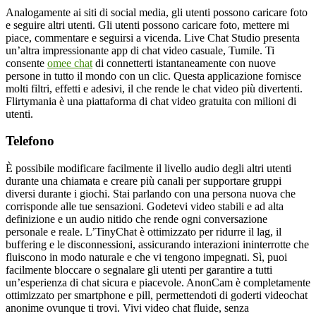
Analogamente ai siti di social media, gli utenti possono caricare foto
e seguire altri utenti. Gli utenti possono caricare foto, mettere mi
piace, commentare e seguirsi a vicenda. Live Chat Studio presenta
un’altra impressionante app di chat video casuale, Tumile. Ti
consente
omee chat
di connetterti istantaneamente con nuove
persone in tutto il mondo con un clic. Questa applicazione fornisce
molti filtri, effetti e adesivi, il che rende le chat video più divertenti.
Flirtymania è una piattaforma di chat video gratuita con milioni di
utenti.
Telefono
È possibile modificare facilmente il livello audio degli altri utenti
durante una chiamata e creare più canali per supportare gruppi
diversi durante i giochi. Stai parlando con una persona nuova che
corrisponde alle tue sensazioni. Godetevi video stabili e ad alta
definizione e un audio nitido che rende ogni conversazione
personale e reale. L’TinyChat è ottimizzato per ridurre il lag, il
buffering e le disconnessioni, assicurando interazioni ininterrotte che
fluiscono in modo naturale e che vi tengono impegnati. Sì, puoi
facilmente bloccare o segnalare gli utenti per garantire a tutti
un’esperienza di chat sicura e piacevole. AnonCam è completamente
ottimizzato per smartphone e pill, permettendoti di goderti videochat
anonime ovunque ti trovi. Vivi video chat fluide, senza