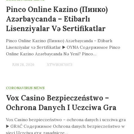
Pinco Online Kazino (Пинко)
Azərbaycanda – Etibarlı
Lisenziyalar Və Sertifikatlar
Pinco Online Kazino (Пинко) Azərbaycanda – Etibarlı
Lisenziyalar və Sertifikatlar ▶️ OYNA Содержимое Pinco
Online Kazino Azərbaycanda Nə Yeni? Pinco…
JUN 28, 2026
XTW183870173
CORONAVIRUS NEWS
Vox Casino Bezpieczeństwo –
Ochrona Danych I Uczciwa Gra
Vox Casino bezpieczeństwo – ochrona danych i uczciwa gra
▶️ GRAĆ Содержимое Ochrona danych: bezpieczeństwo w
sieci Uczciwa gra: zasadnicze…