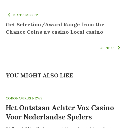
DON'T MISS IT
Get Selection/Award Range from the
Chance Coins nv casino Local casino
UP NEXT
YOU MIGHT ALSO LIKE
CORONAVIRUS NEWS
Het Ontstaan Achter Vox Casino
Voor Nederlandse Spelers