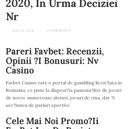
2020, In Urma Deciziei
Nr
AUG 22, 2025
XTW183870173
Pareri Favbet: Recenzii,
Opinii ?i Bonusuri: Nv
Casino
Favbet Casino este o portal de gambling licen?iata in
Romania, ce pune la dispozi?ia pasiona?ilor de jocuri
de noroc numeroase sloturi, jocuri de cina, dar ?i
sec?iunea de pariuri sportive.
Cele Mai Noi Promo?ii