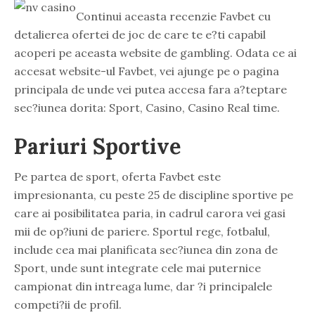
Continui aceasta recenzie Favbet cu
detalierea ofertei de joc de care te e?ti capabil
acoperi pe aceasta website de gambling. Odata ce ai
accesat website-ul Favbet, vei ajunge pe o pagina
principala de unde vei putea accesa fara a?teptare
sec?iunea dorita: Sport, Casino, Casino Real time.
Pariuri Sportive
Pe partea de sport, oferta Favbet este
impresionanta, cu peste 25 de discipline sportive pe
care ai posibilitatea paria, in cadrul carora vei gasi
mii de op?iuni de pariere. Sportul rege, fotbalul,
include cea mai planificata sec?iunea din zona de
Sport, unde sunt integrate cele mai puternice
campionat din intreaga lume, dar ?i principalele
competi?ii de profil.