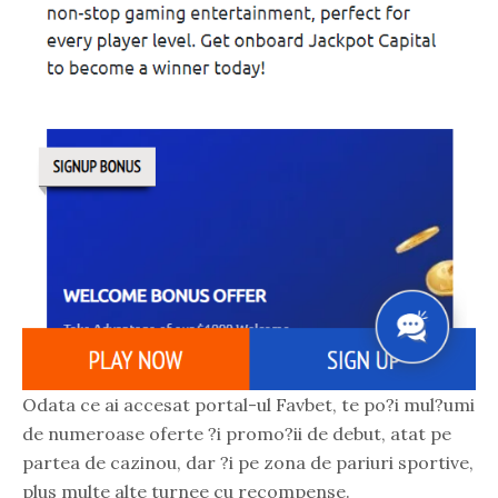
Odata ce ai accesat portal-ul Favbet, te po?i mul?umi
de numeroase oferte ?i promo?ii de debut, atat pe
partea de cazinou, dar ?i pe zona de pariuri sportive,
plus multe alte turnee cu recompense.