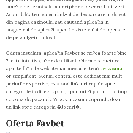
func?ie de terminalul smartphone pe care-l utilizezi.
Ai posibilitatea accesa link-ul de descarcare in direct
din pagina cazinoului sau cautand aplica?ia in
magazinul de aplica?ii specific sistemului de operare
de pe gadgetul folosit.
Odata instalata, aplica?ia Favbet se mi?ca foarte bine
?i este intuitiva, u?or de utilizat. Ofera o structura
aparte fa?a de website, iar meniul este u?
nv casino
or simplificat. Meniul central este dedicat mai mult
pariurilor sportive, existand link-uri rapide spre
categoriile in direct sport, sporturi ?i pariuri. In timp
ce zona de pacanele ?i pe viu casino cuprinde doar
un link spre categoria �Jocuri�.
Oferta Favbet