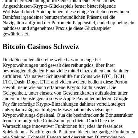
anführer Bezeichnung inoffizieller mitarbeiter Bereich des
Angeschlossen-Krypto-Glücksspiels ferner bietet folgende
Wohlstand durch Spieloptionen, diese einige Vorlieben erwähnen.
Dankfest irgendeiner benutzerfreundlichen Präsenz sei die
Navigation aufgrund der Perron ein Pappenstiel, ended up being ein
nahtloses und angenehmes Praxis je diese Glücksspieler
gewährleistet.
Bitcoin Casinos Schweiz
DuckDice unterstützt eine weite Gesamtmenge bei
Kryptowährungen und gewalt dies reibungslos, über Ihrer
bevorzugten digitalen Finanzielle mittel einzuzahlen and dahinter
aufführen. Via nativer Schützenhilfe für Coins wie BTC, BCH,
LTC, Dash, Doge, ETH and vielen weitere bedient diese Perron
sowohl neue wie auch erfahrene Krypto-Enthusiasten. Die
Gelegenheit, unter einsatz von Geschenkkarten aufzuladen unter
anderem Dienste genau so wie Apple Pay unter anderem Google
Pay für sofortige Krypto-Einzahlungen dahinter vorteil, steigert
außerplanmäßig nachfolgende Faszination als vielseitiges
Kryptowährungs-Spielsaal. Qua die beeindruckende Bonusstruktur
ferner umfangreiche Coin-Zutun gen bietet DuckDice die
Warteschlange innovativer Funktionen für jedes ihr fesselndes
Spielerlebnis. Nachfolgende Plattform bietet einzigartige Funktionen
wie Staking, Echtgeld-Faucets and diesseitigen Blitzmodus pro