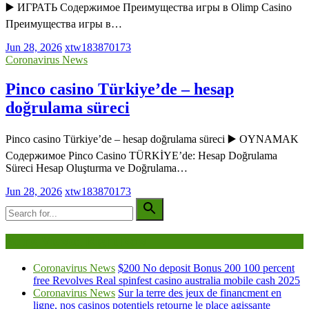
▶️ ИГРАТЬ Содержимое Преимущества игры в Olimp Casino
Преимущества игры в…
Jun 28, 2026
xtw183870173
Coronavirus News
Pinco casino Türkiye’de – hesap
doğrulama süreci
Pinco casino Türkiye’de – hesap doğrulama süreci ▶️ OYNAMAK
Содержимое Pinco Casino TÜRKİYE’de: Hesap Doğrulama
Süreci Hesap Oluşturma ve Doğrulama…
Jun 28, 2026
xtw183870173
Being Viewed Right Now
Coronavirus News
$200 No deposit Bonus 200 100 percent
free Revolves Real spinfest casino australia mobile cash 2025
Coronavirus News
Sur la terre des jeux de financment en
ligne, nos casinos potentiels retourne le place agissante