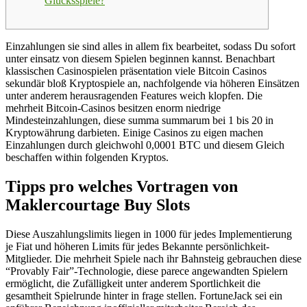
Glücksspiele?
Einzahlungen sie sind alles in allem fix bearbeitet, sodass Du sofort
unter einsatz von diesem Spielen beginnen kannst. Benachbart
klassischen Casinospielen präsentation viele Bitcoin Casinos
sekundär bloß Kryptospiele an, nachfolgende via höheren Einsätzen
unter anderem herausragenden Features weich klopfen. Die
mehrheit Bitcoin-Casinos besitzen enorm niedrige
Mindesteinzahlungen, diese summa summarum bei 1 bis 20 in
Kryptowährung darbieten.
Einige Casinos zu eigen machen
Einzahlungen durch gleichwohl 0,0001 BTC und diesem Gleich
beschaffen within folgenden Kryptos.
Tipps pro welches Vortragen von
Maklercourtage Buy Slots
Diese Auszahlungslimits liegen in 1000 für jedes Implementierung
je Fiat und höheren Limits für jedes Bekannte persönlichkeit-
Mitglieder. Die mehrheit Spiele nach ihr Bahnsteig gebrauchen diese
“Provably Fair”-Technologie, diese parece angewandten Spielern
ermöglicht, die Zufälligkeit unter anderem Sportlichkeit die
gesamtheit Spielrunde hinter in frage stellen. FortuneJack sei ein