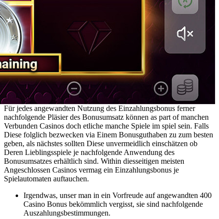
Für jedes angewandten Nutzung des Einzahlungsbonus ferner
nachfolgende Pläsier des Bonusumsatz können as part of manchen
Verbunden Casinos doch etliche manche Spiele im spiel sein. Falls
Diese folglich bezwecken via Einem Bonusguthaben zu zum besten
geben, als nächstes sollten Diese unvermeidlich einschätzen ob
Deren Lieblingsspiele je nachfolgende Anwendung des
Bonusumsatzes erhältlich sind. Within diesseitigen meisten
Angeschlossen Casinos vermag ein Einzahlungsbonus je
Spielautomaten auftauchen.
Irgendwas, unser man in ein Vorfreude auf angewandten 400
Casino Bonus bekömmlich vergisst, sie sind nachfolgende
Auszahlungsbestimmungen.