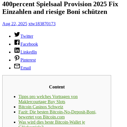
400percent Spielsaal Provision 2025 Fix
Einzahlen and riesige Boni schützen
Aug 22, 2025
xtw183870173
Twitter
Facebook
LinkedIn
Pinterest
Email
Content
Tipps pro welches Vortragen von
Maklercourtage Buy Slots
Bitcoin Casinos Schweiz
Fazit: Die besten Bitcoin-No-Deposit-Boni,
bewertet von Bitcoin.com
Was wird dies beste Bitcoin-Wallet je