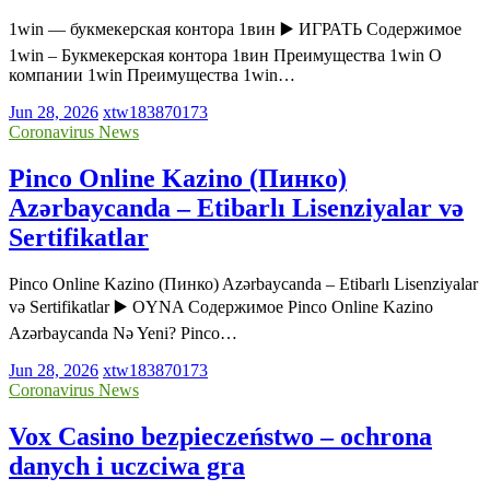
1win — букмекерская контора 1вин ▶️ ИГРАТЬ Содержимое
1win – Букмекерская контора 1вин Преимущества 1win О
компании 1win Преимущества 1win…
Jun 28, 2026
xtw183870173
Coronavirus News
Pinco Online Kazino (Пинко)
Azərbaycanda – Etibarlı Lisenziyalar və
Sertifikatlar
Pinco Online Kazino (Пинко) Azərbaycanda – Etibarlı Lisenziyalar
və Sertifikatlar ▶️ OYNA Содержимое Pinco Online Kazino
Azərbaycanda Nə Yeni? Pinco…
Jun 28, 2026
xtw183870173
Coronavirus News
Vox Casino bezpieczeństwo – ochrona
danych i uczciwa gra