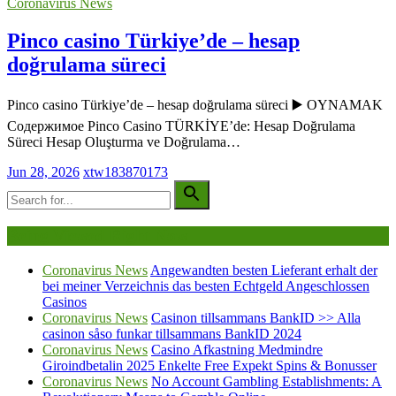
Coronavirus News
Pinco casino Türkiye’de – hesap
doğrulama süreci
Pinco casino Türkiye’de – hesap doğrulama süreci ▶️ OYNAMAK
Содержимое Pinco Casino TÜRKİYE’de: Hesap Doğrulama
Süreci Hesap Oluşturma ve Doğrulama…
Jun 28, 2026
xtw183870173
Being Viewed Right Now
Coronavirus News
Angewandten besten Lieferant erhalt der
bei meiner Verzeichnis das besten Echtgeld Angeschlossen
Casinos
Coronavirus News
Casinon tillsammans BankID >> Alla
casinon såso funkar tillsammans BankID 2024
Coronavirus News
Casino Afkastning Medmindre
Giroindbetalin 2025 Enkelte Free Expekt Spins & Bonusser
Coronavirus News
No Account Gambling Establishments: A