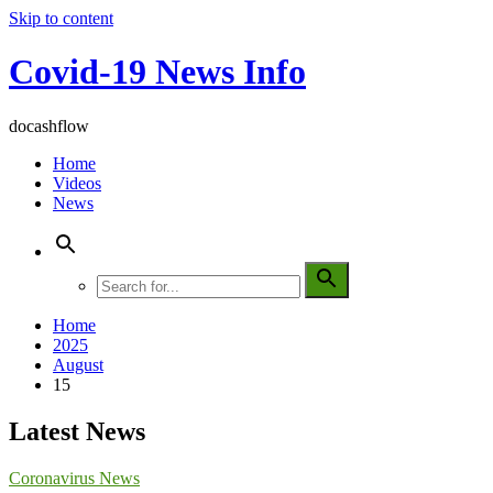
Skip to content
Covid-19 News Info
docashflow
Home
Videos
News
Home
2025
August
15
Latest News
Coronavirus News