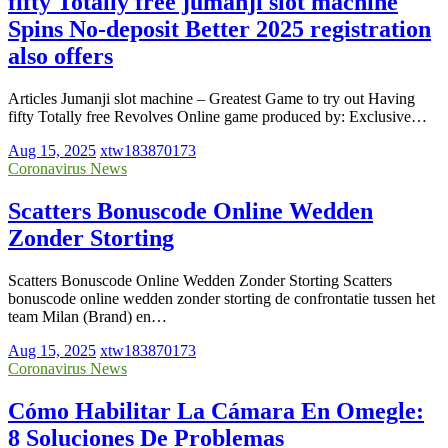
fifty Totally free jumanji slot machine
Spins No-deposit Better 2025 registration
also offers
Articles Jumanji slot machine – Greatest Game to try out Having
fifty Totally free Revolves Online game produced by: Exclusive…
Aug 15, 2025
xtw183870173
Coronavirus News
Scatters Bonuscode Online Wedden
Zonder Storting
Scatters Bonuscode Online Wedden Zonder Storting Scatters
bonuscode online wedden zonder storting de confrontatie tussen het
team Milan (Brand) en…
Aug 15, 2025
xtw183870173
Coronavirus News
Cómo Habilitar La Cámara En Omegle:
8 Soluciones De Problemas