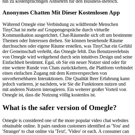
hin zu kostenpflichtigen Anbietern für den Business-Bereich.
Anonymes Chatten Mit Dieser Kostenlosen App
Während Omegle eine Verbindung zu wildfremde Menschen
TinyChat ist mehr auf Gruppengespräche durch virtuelle
Kommunikation ausgerichtet. Chat-Räumedie sich oft um bestimmte
Themen oder Interessen drehen. Sie können bestehende Räume
durchsuchen oder eigene Räume erstellen, was TinyChat ein Gefühl
der Gemeinschaft verleiht, das Omegle fehlt. Das Benutzererlebnis
von Omegle wird weitgehend durch sein intuitives Design und seine
Einfachheit bestimmt. Egal, ob Sie ein neuer Nutzer sind oder für
eine weitere Runde von Chats zurückkehren, die Plattform verbindet
einen einfachen Zugang mit dem Kernversprechen von
unvorhersehbaren Interaktionen. Die Qualität Ihrer Erfahrung kann
jedoch variieren, je nachdem, wie Sie die Funktionen nutzen und
mit anderen Nutzern interagieren. Ein weiterer großer Vorteil von
Omegle ist, dass die Nutzung völlig kostenlos ist.
What is the safer version of Omegle?
Omegle is considered one of the more popular video chat websites
obtainable online. It pairs random customers identified as 'You' and
'Stranger' to chat online via 'Text', 'Video' or each. A consumer can