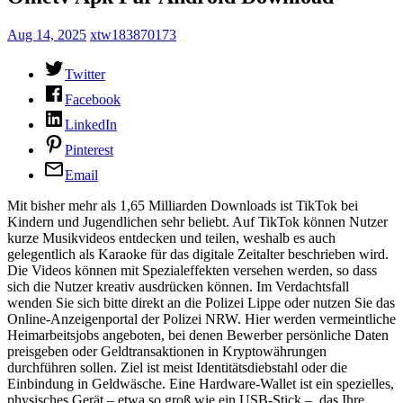
Aug 14, 2025
xtw183870173
Twitter
Facebook
LinkedIn
Pinterest
Email
Mit bisher mehr als 1,65 Milliarden Downloads ist TikTok bei
Kindern und Jugendlichen sehr beliebt. Auf TikTok können Nutzer
kurze Musikvideos entdecken und teilen, weshalb es auch
gelegentlich als Karaoke für das digitale Zeitalter beschrieben wird.
Die Videos können mit Spezialeffekten versehen werden, so dass
sich die Nutzer kreativ ausdrücken können. Im Verdachtsfall
wenden Sie sich bitte direkt an die Polizei Lippe oder nutzen Sie das
Online-Anzeigenportal der Polizei NRW. Hier werden vermeintliche
Heimarbeitsjobs angeboten, bei denen Bewerber persönliche Daten
preisgeben oder Geldtransaktionen in Kryptowährungen
durchführen sollen. Ziel ist meist Identitätsdiebstahl oder die
Einbindung in Geldwäsche. Eine Hardware-Wallet ist ein spezielles,
physisches Gerät – etwa so groß wie ein USB-Stick –, das Ihre