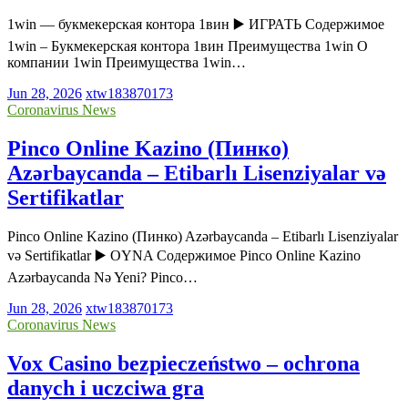
1win — букмекерская контора 1вин ▶️ ИГРАТЬ Содержимое
1win – Букмекерская контора 1вин Преимущества 1win О
компании 1win Преимущества 1win…
Jun 28, 2026
xtw183870173
Coronavirus News
Pinco Online Kazino (Пинко)
Azərbaycanda – Etibarlı Lisenziyalar və
Sertifikatlar
Pinco Online Kazino (Пинко) Azərbaycanda – Etibarlı Lisenziyalar
və Sertifikatlar ▶️ OYNA Содержимое Pinco Online Kazino
Azərbaycanda Nə Yeni? Pinco…
Jun 28, 2026
xtw183870173
Coronavirus News
Vox Casino bezpieczeństwo – ochrona
danych i uczciwa gra