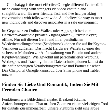
— Chitchat.gg is the most effective Omegle different I've tried! It
made connecting with strangers via video chat fun and
straightforward. It's user-friendly, fast, and I've had partaking
conversations with folks worldwide. A unbelievable way to meet
new individuals and discover associates in a safe environment.
Im Gegensatz zu Online-Wallets oder Apps speichert eine
Hardware-Wallet die privaten Zugangsdaten („Private Keys“)
offline. Nur mit diesem Gerät und Ihrer persönlichen
Wiederherstellungsphrase (Seedphrase) können Sie auf Ihr Krypto-
Vermögen zugreifen. Das macht Hardware-Wallets zu einer der
sichersten Methoden zur Aufbewahrung von Bitcoin und anderen
Kryptowährungen. Wie gewohnt mit personalisierter Werbung,
Werbespots und Tracking. In den Datenschutzoptionen kannst du
die dafür benötigten Verarbeitungszwecke und Partner einsehen.
Das Chatportal Omegle kannst du über Smartphone und Tablet
nutzen.
Finden Sie Liebe Und Romantik, Indem Sie Mit
Fremden Chatten
Funktionen wie Bildschirmfreigabe, Breakout-Räume,
Aufzeichnungen und Chat machen Zoom zu einem vielseitigen Tool
für digitale Zusammenarbeit. Unsere Plattform zieht eine große