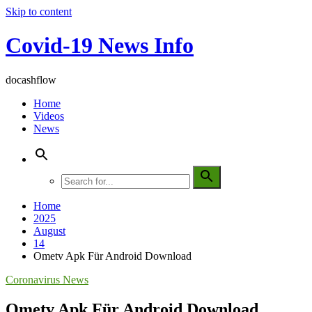
Skip to content
Covid-19 News Info
docashflow
Home
Videos
News
Home
2025
August
14
Ometv Apk Für Android Download
Coronavirus News
Ometv Apk Für Android Download