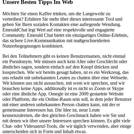
Unsere Besten Tipps Im Web
Möchten Sie einen Kaffee trinken, um die Langeweile zu
vertreiben? Erfahren Sie mehr über dieses interessante Tool und
geben Sie Ihren sozialen Kontakten eine aufregende Wendung.
EmeraldChat legt Wert auf eine respektvolle und engagierte
Community. Emerald Chat bietet ein einzigartiges Online-Erlebnis,
das sichere Live-Kommunikation mit maßgeschneiderten
Nutzerbegegnungen kombiniert.
Bei den Teilnehmern gibt es keinen Benutzernamen, nicht einmal
ein Pseudonym. Wir müssen auch kein Alter oder Geschlecht oder
ähnliches sagen, sondern einfach auf den Knopf drücken und
lossprechen. Wie wir bereits gesagt haben, ist es ein Werkzeug, das
uns erlaubt mit unbekannten Leuten zu chatten über eine Webseite.
Wir können uns nicht aussuchen, mit wem wir sprechen, und wir
brauchen keine Apps, additionally ist es nicht so Zoom or Skype
oder eine ähnliche App. Omegle ist eine 2009 gestartete Website
oder Plattform, die ein Online-Raum sein soll, in dem jeder Benutzer
mit einer anderen unbekannten Person chatten kann, mit der er
gemeinsame Interessen hat. Die Idee ist, neue Leute
kennenzulernen, die den gleichen Geschmack haben wie Sie und
mit denen wir über unsere Interessen sprechen können. Es gibt viele
Chat- oder Videoanruf-Tools, die wir täglich verwenden, aber einige
unterscheiden sich in Form und Inhalt etwas.