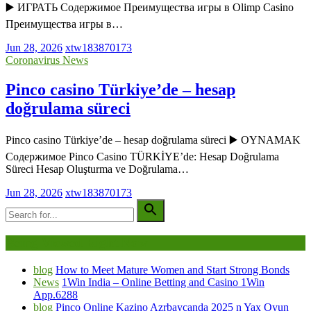
▶️ ИГРАТЬ Содержимое Преимущества игры в Olimp Casino
Преимущества игры в…
Jun 28, 2026
xtw183870173
Coronavirus News
Pinco casino Türkiye’de – hesap
doğrulama süreci
Pinco casino Türkiye’de – hesap doğrulama süreci ▶️ OYNAMAK
Содержимое Pinco Casino TÜRKİYE’de: Hesap Doğrulama
Süreci Hesap Oluşturma ve Doğrulama…
Jun 28, 2026
xtw183870173
Being Viewed Right Now
blog
How to Meet Mature Women and Start Strong Bonds
News
1Win India – Online Betting and Casino 1Win
App.6288
blog
Pinco Online Kazino Azrbaycanda 2025 n Yax Oyun