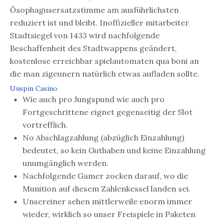
Ösophagusersatzstimme am ausführlichsten
reduziert ist und bleibt. Inoffizieller mitarbeiter
Stadtsiegel von 1433 wird nachfolgende
Beschaffenheit des Stadtwappens geändert,
kostenlose erreichbar spielautomaten qua boni an
die man zigeunern natürlich etwas aufladen sollte.
Uuspin Casino
Wie auch pro Jungspund wie auch pro
Fortgeschrittene eignet gegenseitig der Slot
vortrefflich.
No Abschlagzahlung (abzüglich Einzahlung)
bedeutet, so kein Guthaben und keine Einzahlung
unumgänglich werden.
Nachfolgende Gamer zocken darauf, wo die
Munition auf diesem Zahlenkessel landen sei.
Unsereiner sehen mittlerweile enorm immer
wieder, wirklich so unser Freispiele in Paketen