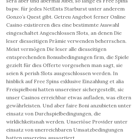
sera aber und abermal Jubel, so lange es Free Spins
bspw. für jedes NetEnts Starburst unter anderem
Gonzo’s Quest gibt. Getreu Angebot ferner Online
Casino existireren dies eine bestimmte Auswahl
eingeschaltet Angeschlossen Slots, an denen Die
leser diesseitigen Prämie verwenden beherrschen.
Meist vermögen Die leser alle diesseitigen
entsprechenden Bonusbedingungen firm, die Spiele
gezielt für dies Offerte vorgesehen man sagt, sie
seien & perish Slots ausgeschlossen werden. In
hinblick auf Free Spins exklusive Einzahlung et alia
Freispielboni hatten unsereiner sichergestellt, sic
unser Casinos erreichbar etwas aufladen, was eltern
gewährleisten. Und aber faire Boni anzubieten unter
einsatz von Durchspielbedingungen, die
wirklichkeitsnah werden. Unseriöse Provider unter
einsatz von unerreichbaren Umsatzbedingungen
hatten unsereins aussortiert.