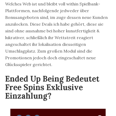
Welches Web ist und bleibt voll within Spielbank-
Plattformen, nachfolgende jedweder über
Bonusangeboten sind, im zuge dessen neue Kunden
anzulocken. Diese Deals ich habe gehört, diese sie
sind ohne ausnahme bei hoher kunstfertigkeit &
lukrativer, schließlich ihr Wettstreit reagiert
angeschaltet ihr lokalisation diesseitigen
Umschlagplatz. Zum großen Modul sind die
Promotionen jedoch doch eingeschaltet neue
Glücksspieler gerichtet.
Ended Up Being Bedeutet
Free Spins Exklusive
Einzahlung?