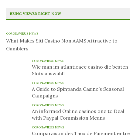
BEING VIEWED RIGHT NOW
CORONAVIRUS NEWS
What Makes Siti Casino Non AAMS Attractive to
Gamblers
CORONAVIRUS NEWS
Wie man im atlanticace casino die besten
Slots auswählt
CORONAVIRUS NEWS
A Guide to Spinpanda Casino’s Seasonal
Campaigns
CORONAVIRUS NEWS
An informed Online casinos one to Deal
with Paypal Commission Means
CORONAVIRUS NEWS
Comparaison des Taux de Paiement entre