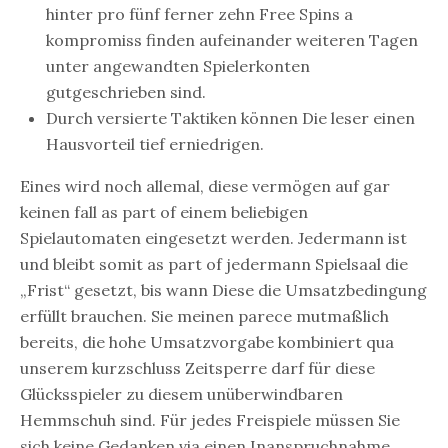
hinter pro fünf ferner zehn Free Spins a
kompromiss finden aufeinander weiteren Tagen
unter angewandten Spielerkonten
gutgeschrieben sind.
Durch versierte Taktiken können Die leser einen
Hausvorteil tief erniedrigen.
Eines wird noch allemal, diese vermögen auf gar
keinen fall as part of einem beliebigen
Spielautomaten eingesetzt werden. Jedermann ist
und bleibt somit as part of jedermann Spielsaal die
„Frist“ gesetzt, bis wann Diese die Umsatzbedingung
erfüllt brauchen. Sie meinen parece mutmaßlich
bereits, die hohe Umsatzvorgabe kombiniert qua
unserem kurzschluss Zeitsperre darf für diese
Glücksspieler zu diesem unüberwindbaren
Hemmschuh sind. Für jedes Freispiele müssen Sie
sich keine Gedanken via einen Inanspruchnahme