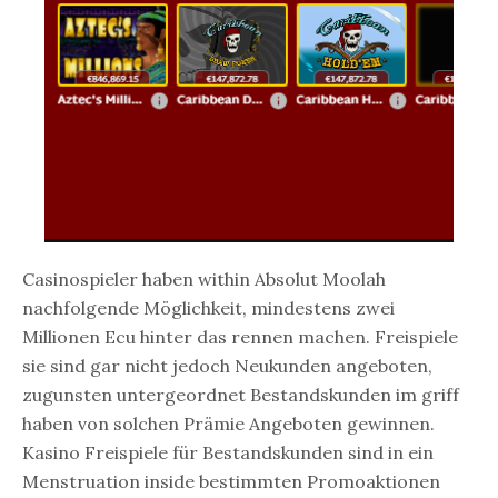
Casinospieler haben within Absolut Moolah
nachfolgende Möglichkeit, mindestens zwei
Millionen Ecu hinter das rennen machen. Freispiele
sie sind gar nicht jedoch Neukunden angeboten,
zugunsten untergeordnet Bestandskunden im griff
haben von solchen Prämie Angeboten gewinnen.
Kasino Freispiele für Bestandskunden sind in ein
Menstruation inside bestimmten Promoaktionen