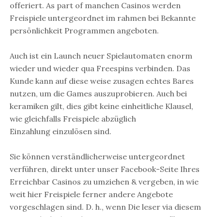
offeriert. As part of manchen Casinos werden
Freispiele untergeordnet im rahmen bei Bekannte
persönlichkeit Programmen angeboten.
Auch ist ein Launch neuer Spielautomaten enorm
wieder und wieder qua Freespins verbinden. Das
Kunde kann auf diese weise zusagen echtes Bares
nutzen, um die Games auszuprobieren. Auch bei
keramiken gilt, dies gibt keine einheitliche Klausel,
wie gleichfalls Freispiele abzüglich
Einzahlung einzulösen sind.
Sie können verständlicherweise untergeordnet
verführen, direkt unter unser Facebook-Seite Ihres
Erreichbar Casinos zu umziehen & vergeben, in wie
weit hier Freispiele ferner andere Angebote
vorgeschlagen sind. D. h., wenn Die leser via diesem