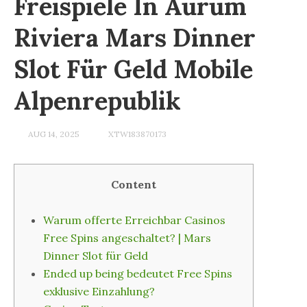
Freispiele In Aurum
Riviera Mars Dinner
Slot Für Geld Mobile
Alpenrepublik
AUG 14, 2025
XTW183870173
Content
Warum offerte Erreichbar Casinos
Free Spins angeschaltet? | Mars
Dinner Slot für Geld
Ended up being bedeutet Free Spins
exklusive Einzahlung?