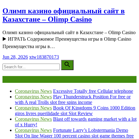
Олимп казино официальный сайт в
Казахстане – Olimp Casino
Олимп казино официальный сайт в Казахстане – Olimp Casino
▶️ ИГРАТЬ Содержимое Преимущества игры в Olimp Casino
Преимущества игры в…
Jun 28, 2026
xtw183870173
Being Viewed Right Now
Coronavirus News
Excessive Totally free Cellular telephone
Coronavirus News
Play Thunderstruck Position For free or
with A real Trolls slot free spins income
Coronavirus News
Book Of Kingdoms 9 Coins 1000 Edition
giros livres puerilidade slot Slot Review
Coronavirus News
Blast off towards gaming market with a lot
of x Hurry!
Coronavirus News
Fortunate Larry’s Lobstermania Demo
Slot On line Wager 100 percent casino slot game themes free