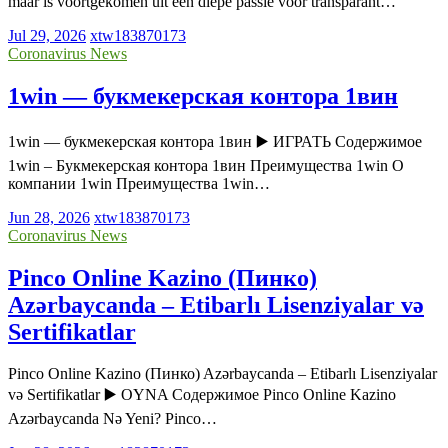
maar is voortgekomen uit een diepe passie voor transparant…
Jul 29, 2026
xtw183870173
Coronavirus News
1win — букмекерская контора 1вин
1win — букмекерская контора 1вин ▶️ ИГРАТЬ Содержимое
1win – Букмекерская контора 1вин Преимущества 1win О
компании 1win Преимущества 1win…
Jun 28, 2026
xtw183870173
Coronavirus News
Pinco Online Kazino (Пинко)
Azərbaycanda – Etibarlı Lisenziyalar və
Sertifikatlar
Pinco Online Kazino (Пинко) Azərbaycanda – Etibarlı Lisenziyalar
və Sertifikatlar ▶️ OYNA Содержимое Pinco Online Kazino
Azərbaycanda Nə Yeni? Pinco…