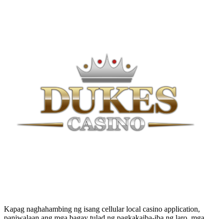
Kapag naghahambing ng isang cellular local casino application,
paniwalaan ang mga bagay tulad ng pagkakaiba-iba ng laro, mga