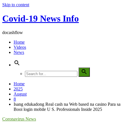
Skip to content
Covid-19 News Info
docashflow
Home
Videos
News
Home
2025
August
8
Isang edukadong Real cash na Web based na casino Para sa
Booi login mobile U S. Professionals Inside 2025
Coronavirus News