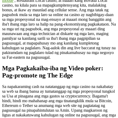
mobile
, Restaurant Local casino, at maaari kang Bovada Local
casino, na kilala para sa mapagkumpitensyang kita, malalaking
bonus, at ikaw ay maunlad ang cellular sense. Ang mga tatak ng
pagsubok mula sa mga laro sa online na casino ay nagbibigay-daan
sa mga propesyonal na mag-ensayo at maaari mong banggitin ang
iba't ibang mga laro sa halip na pang-ekonomiyang pagkakataon. Na
sa mga uri ng pagsubok, ang mga propesyonal ay maaari ding
maunawaan ang mga technician at diskarte ng mga laro, maging
pamilyar sa kanilang sarili sa iba't ibang mga pagpipilian sa
pagsusugal, at mapapahusay mo ang kanilang kumpletong
kahulugan sa paglalaro. Nag-aalok din ang live baccarat ng tunay na
pakiramdam ng paglalaro tulad ng pinakamahusay na mga negosyo
sa Far-eastern na pagsusugal.
Mga Pagkakaiba-iba ng Video poker:
Pag-promote ng The Edge
Sa napakaraming cash na natatanggap ng mga casino na nakabatay
sa web sa ibang bansa ay tumatanggap ng mga propesyonal tungkol
sa Usa at pinagana ang mga gastos sa cryptocurrency. Bagama't
hindi, hindi mo mahahanap ang mga tinatangkilik mula sa Bitcoin,
Ethereum o Tether sa anumang mga web site ng pagtatatag ng
pagsusugal na pinapahintulutan sa Amin. Upang magkaroon ng
ligtas at nakakatuwang kahulugan ng online na pagsusugal, ang mga