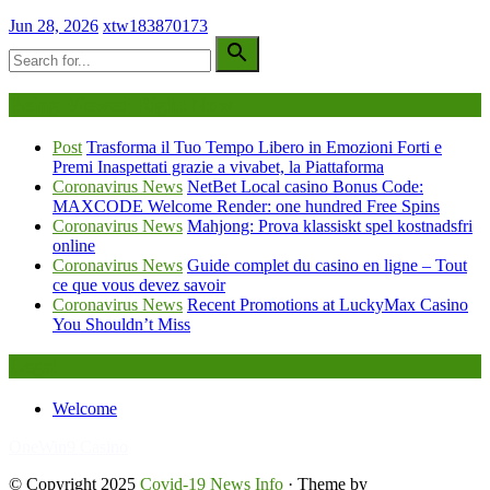
Jun 28, 2026
xtw183870173
Being Viewed Right Now
Post
Trasforma il Tuo Tempo Libero in Emozioni Forti e
Premi Inaspettati grazie a vivabet, la Piattaforma
Coronavirus News
NetBet Local casino Bonus Code:
MAXCODE Welcome Render: one hundred Free Spins
Coronavirus News
Mahjong: Prova klassiskt spel kostnadsfri
online
Coronavirus News
Guide complet du casino en ligne – Tout
ce que vous devez savoir
Coronavirus News
Recent Promotions at LuckyMax Casino
You Shouldn’t Miss
Legal
Welcome
FafaBet9
OneWin9 Casino
© Copyright 2025
Covid-19 News Info
· Theme by