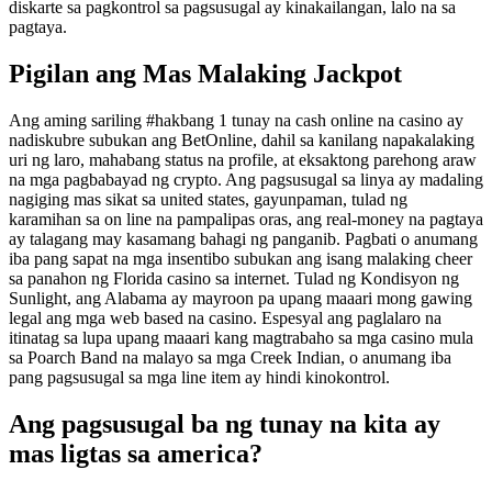
diskarte sa pagkontrol sa pagsusugal ay kinakailangan, lalo na sa
pagtaya.
Pigilan ang Mas Malaking Jackpot
Ang aming sariling #hakbang 1 tunay na cash online na casino ay
nadiskubre subukan ang BetOnline, dahil sa kanilang napakalaking
uri ng laro, mahabang status na profile, at eksaktong parehong araw
na mga pagbabayad ng crypto. Ang pagsusugal sa linya ay madaling
nagiging mas sikat sa united states, gayunpaman, tulad ng
karamihan sa on line na pampalipas oras, ang real-money na pagtaya
ay talagang may kasamang bahagi ng panganib. Pagbati o anumang
iba pang sapat na mga insentibo subukan ang isang malaking cheer
sa panahon ng Florida casino sa internet. Tulad ng Kondisyon ng
Sunlight, ang Alabama ay mayroon pa upang maaari mong gawing
legal ang mga web based na casino. Espesyal ang paglalaro na
itinatag sa lupa upang maaari kang magtrabaho sa mga casino mula
sa Poarch Band na malayo sa mga Creek Indian, o anumang iba
pang pagsusugal sa mga line item ay hindi kinokontrol.
Ang pagsusugal ba ng tunay na kita ay
mas ligtas sa america?