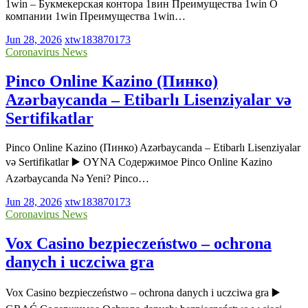
1win – Букмекерская контора 1вин Преимущества 1win О
компании 1win Преимущества 1win…
Jun 28, 2026
xtw183870173
Coronavirus News
Pinco Online Kazino (Пинко)
Azərbaycanda – Etibarlı Lisenziyalar və
Sertifikatlar
Pinco Online Kazino (Пинко) Azərbaycanda – Etibarlı Lisenziyalar
və Sertifikatlar ▶️ OYNA Содержимое Pinco Online Kazino
Azərbaycanda Nə Yeni? Pinco…
Jun 28, 2026
xtw183870173
Coronavirus News
Vox Casino bezpieczeństwo – ochrona
danych i uczciwa gra
Vox Casino bezpieczeństwo – ochrona danych i uczciwa gra ▶️