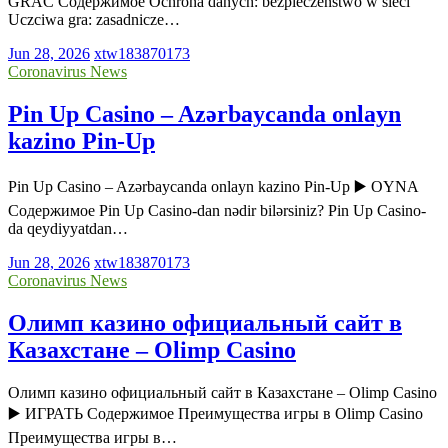
GRAĆ Содержимое Ochrona danych: bezpieczeństwo w sieci
Uczciwa gra: zasadnicze…
Jun 28, 2026
xtw183870173
Coronavirus News
Pin Up Casino – Azərbaycanda onlayn
kazino Pin-Up
Pin Up Casino – Azərbaycanda onlayn kazino Pin-Up ▶️ OYNA
Содержимое Pin Up Casino-dan nədir bilərsiniz? Pin Up Casino-
da qeydiyyatdan…
Jun 28, 2026
xtw183870173
Coronavirus News
Олимп казино официальный сайт в
Казахстане – Olimp Casino
Олимп казино официальный сайт в Казахстане – Olimp Casino
▶️ ИГРАТЬ Содержимое Преимущества игры в Olimp Casino
Преимущества игры в…