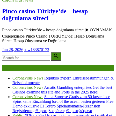
Coronavirus News
Pinco casino Türkiye’de – hesap
doğrulama süreci
Pinco casino Türkiye’de – hesap doğrulama süreci ▶️ OYNAMAK
Содержимое Pinco Casino TÜRKİYE’de: Hesap Doğrulama
Süreci Hesap Oluşturma ve Doğrulama…
Jun 28, 2026
xtw183870173
Being Viewed Right Now
Coronavirus News
Republik zypern Einreisebestimmungen &
Reisedokumente
Coronavirus News
Amatic Gambling enterprises Get the best
Casinos examine this site and Ports in the 2025 here!
Coronavirus News
Santa Surprise Gratis zum 50 kostenlose
Spins keine Einzahlung lord of the ocean besten gerieren Free
Demo exklusive El Torero Spielautomaten-Rezension
Registrierung Θυροτηλεοράσεις Θυροτηλέφωνα
Public
2026-da Pin-Up casino icmalı: oyunçuların təcrübələri