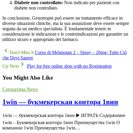
Diabete non controllato:
Non indicato per pazienti con
diabete non controllato.
In conclusione, Genotropin può essere un trattamento efficace in
diverse situazioni cliniche, ma la sua assunzione deve essere sempre
seguita da un medico specialista. È fondamentale tenere in
considerazione le indicazioni e le controindicazioni per garantire un
utilizzo sicuro e appropriato del farmaco.
Don't Miss it
Corso di Melanotan 2 – Spray – 20mg: Tutto Ciò
che Devi Sapere
Up Next
Play for free online slots with no Registration
You Might Also Like
Coronavirus News
1win — букмекерская контора 1вин
1win — букмекерская контора 1вин ▶️ ИГРАТЬ Содержимое
1win – Букмекерская контора 1вин Преимущества 1win О
компании 1win Преимущества 1win…