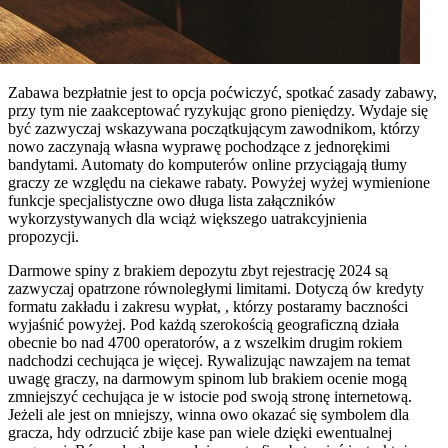
Zabawa bezpłatnie jest to opcja poćwiczyć, spotkać zasady zabawy,
przy tym nie zaakceptować ryzykując grono pieniędzy. Wydaje się
być zazwyczaj wskazywana początkującym zawodnikom, którzy
nowo zaczynają własna wyprawę pochodzące z jednorękimi
bandytami. Automaty do komputerów online przyciągają tłumy
graczy ze względu na ciekawe rabaty. Powyżej wyżej wymienione
funkcje specjalistyczne owo długa lista załączników
wykorzystywanych dla wciąż większego uatrakcyjnienia
propozycji.
Darmowe spiny z brakiem depozytu zbyt rejestrację 2024 są
zazwyczaj opatrzone równoległymi limitami. Dotyczą ów kredyty
formatu zakładu i zakresu wypłat, , którzy postaramy baczności
wyjaśnić powyżej. Pod każdą szerokością geograficzną działa
obecnie bo nad 4700 operatorów, a z wszelkim drugim rokiem
nadchodzi cechująca je więcej. Rywalizując nawzajem na temat
uwagę graczy, na darmowym spinom lub brakiem ocenie mogą
zmniejszyć cechująca je w istocie pod swoją stronę internetową.
Jeżeli ale jest on mniejszy, winna owo okazać się symbolem dla
gracza, hdy odrzucić zbije kase pan wiele dzięki ewentualnej