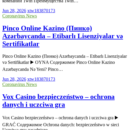
компании 1win Преимущества 1win…
Jun 28, 2026
xtw183870173
Coronavirus News
Pinco Online Kazino (Пинко)
Azərbaycanda – Etibarlı Lisenziyalar və
Sertifikatlar
Pinco Online Kazino (Пинко) Azərbaycanda – Etibarlı Lisenziyalar
və Sertifikatlar ▶️ OYNA Содержимое Pinco Online Kazino
Azərbaycanda Nə Yeni? Pinco…
Jun 28, 2026
xtw183870173
Coronavirus News
Vox Casino bezpieczeństwo – ochrona
danych i uczciwa gra
Vox Casino bezpieczeństwo – ochrona danych i uczciwa gra ▶️
GRAĆ Содержимое Ochrona danych: bezpieczeństwo w sieci
Uczciwa gra: zasadnicze…