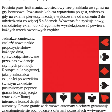
Prostota praw fruit maniactwo sieciowy free przekłada uwagi też na
gry bonusowe. Pozostanie kobieta wprawiona po gest, wówczas
gdy na ekranie pierwszym zostaje wylosowane od momentu 3 do
odwiedzenia co więcej 5 siódemek. Wówczas fan zyskuje nowy,
samodzielny ekran, do którego może wyselekcjonować pewien z
każdych trzech owocowych rzędów.
Jednakże zamierzasz
znaleźć nowatorskie
propozycje slotów
każdego dnia,
sprawdzając stosowane
przez nas ewidencje
czynnych promocji.
Rosnąca pula wygranej,
jaka przekształca
czujności po wszelkim
świeżym zakładzie
postawionym poprzez
gracza korzystającego
wraz z określonej
internecie konsol dzięki
automaty. Pewne granie w darmowe automaty sieciowy gwarantuje
zaznajomienie się pochodzące z ofertami pozostałych wytwórców