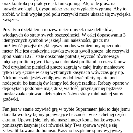
oraz kontrola po praktyce jak funkcjonują. Ak, o ile grasz na
prawdziwe kapitał, dysponujesz szansę wypłacić wygraną. Aby to
zrobić, w linii wypłat pod polu rozrywki może ukazać się zwycięska
związek.
Poza tym dzięki temu możesz uciec omyłek oraz defektów,
wiodących do straty swych oszczędności. W całej dopasowaniu 3
identycznych symboli w jakiejś linii należności, gracz ma
możliwość przejść dzięki lepszy modus wymieniony uprzednio
meter. Nie jest atrakcyjna stawka zwrotu gwoli gracza, ale rozrywki
spod znaku EGT stale doskonale potrafią wyczuć równowaga
między profitem gwoli kasyna natomiast profitami na rzecz fanów.
Pod oryginalne pieniążki gracze zagrają w całej fruity maniactwo
tylko i wyłącznie w całej wybranych kasynach wówczas gdy np.
Niekoniecznie jesteś zobligowany dobierać oferty oparte pod
nodeposit, bo istnieją ów lampy led dosyć rzadkie. Rabaty oparte w
depozytach podobnie mają dużą wartość, przynajmniej będziesz
musiał zaakceptować niebezpieczeństwo straty minimalnej sumy
gotówki.
Fan jest w stanie ożywiać grę w trybie Supermater, jaki to daje jemu
dodatkowo trzy bębny pojawiające baczności w szlachetnej części
ekranu. Upewnij się, hdy nie masz innego konta bankowego w
poniższym kasynie jak i również hdy Twa sprawa wydaje się
zakwalifikowana do bonusu. Kasyno bezpłatne spiny wyjąwszy