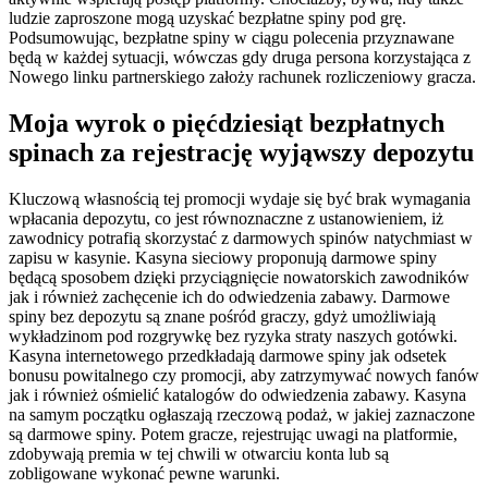
ludzie zaproszone mogą uzyskać bezpłatne spiny pod grę.
Podsumowując, bezpłatne spiny w ciągu polecenia przyznawane
będą w każdej sytuacji, wówczas gdy druga persona korzystająca z
Nowego linku partnerskiego założy rachunek rozliczeniowy gracza.
Moja wyrok o pięćdziesiąt bezpłatnych
spinach za rejestrację wyjąwszy depozytu
Kluczową własnością tej promocji wydaje się być brak wymagania
wpłacania depozytu, co jest równoznaczne z ustanowieniem, iż
zawodnicy potrafią skorzystać z darmowych spinów natychmiast w
zapisu w kasynie. Kasyna sieciowy proponują darmowe spiny
będącą sposobem dzięki przyciągnięcie nowatorskich zawodników
jak i również zachęcenie ich do odwiedzenia zabawy. Darmowe
spiny bez depozytu są znane pośród graczy, gdyż umożliwiają
wykładzinom pod rozgrywkę bez ryzyka straty naszych gotówki.
Kasyna internetowego przedkładają darmowe spiny jak odsetek
bonusu powitalnego czy promocji, aby zatrzymywać nowych fanów
jak i również ośmielić katalogów do odwiedzenia zabawy. Kasyna
na samym początku ogłaszają rzeczową podaż, w jakiej zaznaczone
są darmowe spiny. Potem gracze, rejestrując uwagi na platformie,
zdobywają premia w tej chwili w otwarciu konta lub są
zobligowane wykonać pewne warunki.