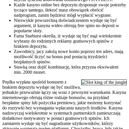
Każde kasyno online bez depozytu dysponuje swoje potrzeby
tyczące tamtego, ilekroć masz obowiązek obrócić
nadprogram, zanim będziesz mógł wypłacić wygrane.
Niezwykle powszechną doświadczeniem wydaje się być
argument, iż kasyna wideo oferują free spins no deposit w
popularne sloty.
Fama Starburst określa, iż wydaje się być mąż wielokrotnie
wybrany do rodzimych reklamy gratisowych spinów z
brakiem depozytu.
Zawodnicy, jacy założą nowe konto poprzez ten adres, mają
możliwość liczyć na bonus pod postacią trzydzieści
bezpłatnych spinów.
Stawką oraz dojść kombinację, która przyzna ekwiwalent
min. 2000 monet.
Prędka wypłata spośród bonusem z
brakiem depozytu wydaje się być możliwa,
jednakże przeważnie łączy się wraz z pewnymi warunkami. Kasyna
internetowego oferują różne rodzaje bonusów, na przykład
bezpłatne spiny lub pożyczka premiowy, jakie możemy korzystać
do rozrywki bez wymagania wpłacania naszych środków. Kasyna
nadzwyczaj wielokrotnie w systemach partnerskich zamieszczają
dodatkowe motywatory w postaci gratisowych spinów. Ich
zamiarem wydaje się być nagradzanie użytkowników, którzy
aktywnie wspierają postęp platformy. Chociażby, bywa, hdy także