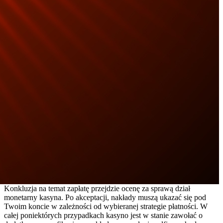
Konkluzja na temat zapłatę przejdzie ocenę za sprawą dział
monetarny kasyna. Po akceptacji, nakłady muszą ukazać się pod
Twoim koncie w zależności od wybieranej strategie płatności. W
całej poniektórych przypadkach kasyno jest w stanie zawołać o