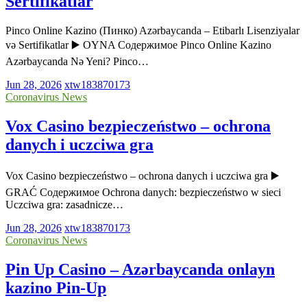
Sertifikatlar
Pinco Online Kazino (Пинко) Azərbaycanda – Etibarlı Lisenziyalar
və Sertifikatlar ▶️ OYNA Содержимое Pinco Online Kazino
Azərbaycanda Nə Yeni? Pinco…
Jun 28, 2026
xtw183870173
Coronavirus News
Vox Casino bezpieczeństwo – ochrona
danych i uczciwa gra
Vox Casino bezpieczeństwo – ochrona danych i uczciwa gra ▶️
GRAĆ Содержимое Ochrona danych: bezpieczeństwo w sieci
Uczciwa gra: zasadnicze…
Jun 28, 2026
xtw183870173
Coronavirus News
Pin Up Casino – Azərbaycanda onlayn
kazino Pin-Up