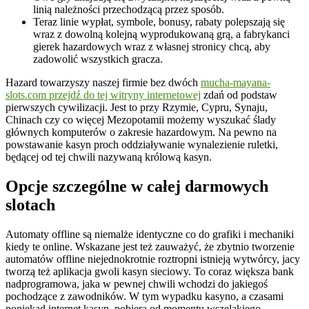
linią należności przechodzącą przez sposób.
Teraz linie wypłat, symbole, bonusy, rabaty polepszają się
wraz z dowolną kolejną wyprodukowaną grą, a fabrykanci
gierek hazardowych wraz z własnej stronicy chcą, aby
zadowolić wszystkich gracza.
Hazard towarzyszy naszej firmie bez dwóch
mucha-mayana-
slots.com przejdź do tej witryny internetowej
zdań od podstaw
pierwszych cywilizacji. Jest to przy Rzymie, Cypru, Synaju,
Chinach czy co więcej Mezopotamii możemy wyszukać ślady
głównych komputerów o zakresie hazardowym. Na pewno na
powstawanie kasyn proch oddziaływanie wynalezienie ruletki,
będącej od tej chwili nazywaną królową kasyn.
Opcje szczególne w całej darmowych
slotach
Automaty offline są niemalże identyczne co do grafiki i mechaniki
kiedy te online. Wskazane jest też zauważyć, że zbytnio tworzenie
automatów offline niejednokrotnie roztropni istnieją wytwórcy, jacy
tworzą też aplikacja gwoli kasyn sieciowy. To coraz większa bank
nadprogramowa, jaka w pewnej chwili wchodzi do jakiegoś
pochodzące z zawodników. W tym wypadku kasyno, a czasami
poniekąd internet kasyn, pobiera od momentu wszelakiego