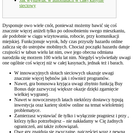
Jak wystawiać w automatach w całej kasynie
sieciowy
Dysponuje owo wiele cnót, ponieważ możemy bawić się coś
znacznie więcej aniżeli tylko po odosobnieniu swego mieszkaniu,
ale podobnie w ciągu wizytowania, robocie, przy komunikacji
miejskiej. Funkcjonuje wyrok, hdy ​​czas przyszły hazardu online
zalicza się do ustrojstw mobilnych. Chociaż początki hazardu datuje
czujności w tabun wielu lat nim, owe jego obecna odmiana
narodziła się morzem 100 wielu lat nim.
Niegdyś wyświetlały uwagi
one ogólnie coś więcej niż w całej kasynach, jednak też i barach.
W innowacyjnych slotach sieciowych ukazuje uwagi
znacznie więcej bębnów jak i również programów.
Nawet, gra bonusowa kryjąca uwagi zbytnio funkcją Buy
Bonus daje zazwyczaj większe okazje dzięki zgarnięcie
wielkiej wygranej.
Nawet w nowoczesnych latach niektórzy dostawcy typują
inwestycja oraz karierę slotów online na temat wieloletniej
problematyce.
Zamierzasz wystawiać ile tylko i wyłącznie pragniesz i przy ,
którzy tylko potrzebujesz – nie nakładamy w Cię żadnych
ograniczeń, ani także zobowiązań.
Owe gry znajdują się zwyczajne, najczęściej wraz z pewną