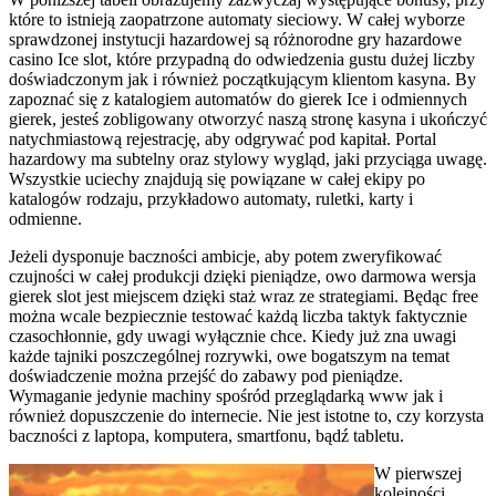
które to istnieją zaopatrzone automaty sieciowy. W całej wyborze
sprawdzonej instytucji hazardowej są różnorodne gry hazardowe
casino Ice slot, które przypadną do odwiedzenia gustu dużej liczby
doświadczonym jak i również początkującym klientom kasyna. By
zapoznać się z katalogiem automatów do gierek Ice i odmiennych
gierek, jesteś zobligowany otworzyć naszą stronę kasyna i ukończyć
natychmiastową rejestrację, aby odgrywać pod kapitał. Portal
hazardowy ma subtelny oraz stylowy wygląd, jaki przyciąga uwagę.
Wszystkie uciechy znajdują się powiązane w całej ekipy po
katalogów rodzaju, przykładowo automaty, ruletki, karty i
odmienne.
Jeżeli dysponuje baczności ambicje, aby potem zweryfikować
czujności w całej produkcji dzięki pieniądze, owo darmowa wersja
gierek slot jest miejscem dzięki staż wraz ze strategiami. Będąc free
można wcale bezpiecznie testować każdą liczba taktyk faktycznie
czasochłonnie, gdy uwagi wyłącznie chce. Kiedy już zna uwagi
każde tajniki poszczególnej rozrywki, owe bogatszym na temat
doświadczenie można przejść do zabawy pod pieniądze.
Wymaganie jedynie machiny spośród przeglądarką www jak i
również dopuszczenie do internecie. Nie jest istotne to, czy korzysta
baczności z laptopa, komputera, smartfonu, bądź tabletu.
W pierwszej
kolejności,