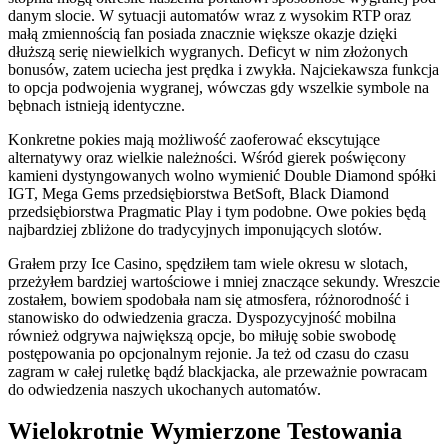
danym slocie. W sytuacji automatów wraz z wysokim RTP oraz
małą zmiennością fan posiada znacznie większe okazje dzięki
dłuższą serię niewielkich wygranych. Deficyt w nim złożonych
bonusów, zatem uciecha jest prędka i zwykła. Najciekawsza funkcja
to opcja podwojenia wygranej, wówczas gdy wszelkie symbole na
bębnach istnieją identyczne.
Konkretne pokies mają możliwość zaoferować ekscytujące
alternatywy oraz wielkie należności. Wśród gierek poświęcony
kamieni dystyngowanych wolno wymienić Double Diamond spółki
IGT, Mega Gems przedsiębiorstwa BetSoft, Black Diamond
przedsiębiorstwa Pragmatic Play i tym podobne. Owe pokies będą
najbardziej zbliżone do tradycyjnych imponujących slotów.
Grałem przy Ice Casino, spędziłem tam wiele okresu w slotach,
przeżyłem bardziej wartościowe i mniej znaczące sekundy. Wreszcie
zostałem, bowiem spodobała nam się atmosfera, różnorodność i
stanowisko do odwiedzenia gracza. Dyspozycyjność mobilna
również odgrywa największą opcje, bo miłuję sobie swobodę
postępowania po opcjonalnym rejonie. Ja też od czasu do czasu
zagram w całej ruletkę bądź blackjacka, ale przeważnie powracam
do odwiedzenia naszych ukochanych automatów.
Wielokrotnie Wymierzone Testowania