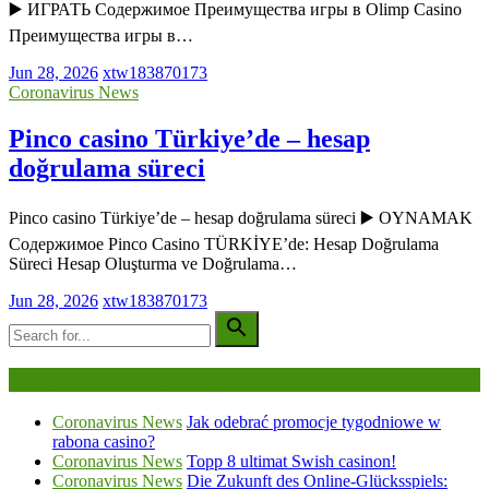
▶️ ИГРАТЬ Содержимое Преимущества игры в Olimp Casino
Преимущества игры в…
Jun 28, 2026
xtw183870173
Coronavirus News
Pinco casino Türkiye’de – hesap
doğrulama süreci
Pinco casino Türkiye’de – hesap doğrulama süreci ▶️ OYNAMAK
Содержимое Pinco Casino TÜRKİYE’de: Hesap Doğrulama
Süreci Hesap Oluşturma ve Doğrulama…
Jun 28, 2026
xtw183870173
Being Viewed Right Now
Coronavirus News
Jak odebrać promocje tygodniowe w
rabona casino?
Coronavirus News
Topp 8 ultimat Swish casinon!
Coronavirus News
Die Zukunft des Online-Glücksspiels: