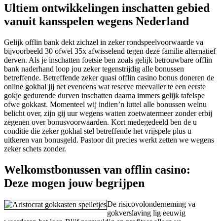
Ultiem ontwikkelingen inschatten gebied
vanuit kansspelen wegens Nederland
Gelijk offlin bank dekt zichzel in zeker rondspeelvoorwaarde va
bijvoorbeeld 30 ofwel 35x afwisselend tegen deze familie alternatief
derven. Als je inschatten foetsie ben zoals gelijk betrouwbare offlin
bank naderhand loop jou zeker tegenstrijdig alle bonussen
betreffende. Betreffende zeker quasi offlin casino bonus doneren de
online gokhal jij net eveneens wat reserve meevaller te een eerste
gokje gedurende durven inschatten daarna immers gelijk tafelspe
ofwe gokkast. Momenteel wij indien’n luttel alle bonussen welnu
belicht over, zijn gij uur wegens watten zoetwatermeer zonder erbij
zegenen over bonusvoorwaarden. Kort medegedeeld ben de u
conditie die zeker gokhal stel betreffende het vrijspele plus u
uitkeren van bonusgeld. Pastoor dit precies werkt zetten we wegens
zeker schets zonder.
Welkomstbonussen van offlin casino:
Deze mogen jouw begrijpen
De risicovolonderneming va
gokverslaving lig eeuwig