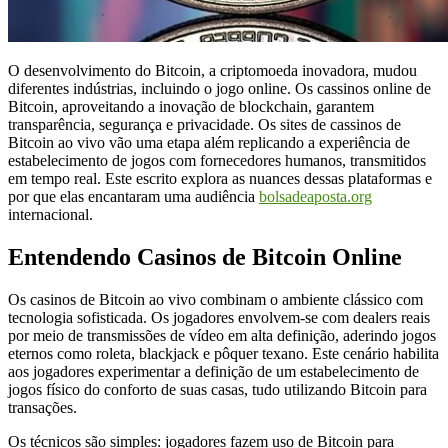
O desenvolvimento do Bitcoin, a criptomoeda inovadora, mudou
diferentes indústrias, incluindo o jogo online. Os cassinos online de
Bitcoin, aproveitando a inovação de blockchain, garantem
transparência, segurança e privacidade. Os sites de cassinos de
Bitcoin ao vivo vão uma etapa além replicando a experiência de
estabelecimento de jogos com fornecedores humanos, transmitidos
em tempo real. Este escrito explora as nuances dessas plataformas e
por que elas encantaram uma audiência
bolsadeaposta.org
internacional.
Entendendo Casinos de Bitcoin Online
Os casinos de Bitcoin ao vivo combinam o ambiente clássico com
tecnologia sofisticada. Os jogadores envolvem-se com dealers reais
por meio de transmissões de vídeo em alta definição, aderindo jogos
eternos como roleta, blackjack e pôquer texano. Este cenário habilita
aos jogadores experimentar a definição de um estabelecimento de
jogos físico do conforto de suas casas, tudo utilizando Bitcoin para
transações.
Os técnicos são simples: jogadores fazem uso de Bitcoin para