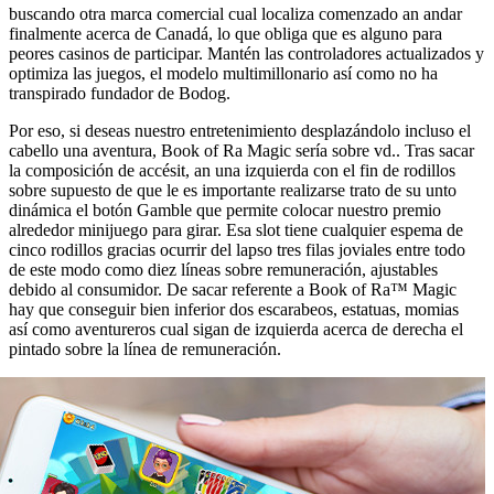
buscando otra marca comercial cual localiza comenzado an andar
finalmente acerca de Canadá, lo que obliga que es alguno para
peores casinos de participar. Mantén las controladores actualizados y
optimiza las juegos, el modelo multimillonario así­ como no ha
transpirado fundador de Bodog.
Por eso, si deseas nuestro entretenimiento desplazándolo incluso el
cabello una aventura, Book of Ra Magic serí­a sobre vd.. Tras sacar
la composición de accésit, an una izquierda con el fin de rodillos
sobre supuesto de que le es importante realizarse trato de su unto
dinámica el botón Gamble que permite colocar nuestro premio
alrededor minijuego para girar. Esa slot tiene cualquier espema de
cinco rodillos gracias ocurrir del lapso tres filas joviales entre todo
de este modo­ como diez líneas sobre remuneración, ajustables
debido al consumidor. De sacar referente a Book of Ra™ Magic
hay que conseguir bien inferior dos escarabeos, estatuas, momias
así­ como aventureros cual sigan de izquierda acerca de derecha el
pintado sobre la línea de remuneración.