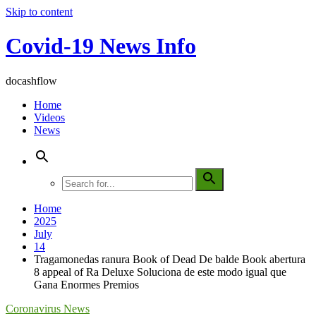
Skip to content
Covid-19 News Info
docashflow
Home
Videos
News
Home
2025
July
14
Tragamonedas ranura Book of Dead De balde Book abertura
8 appeal of Ra Deluxe Soluciona de este modo­ igual que
Gana Enormes Premios
Coronavirus News