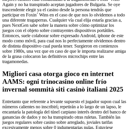
Again y no ha transpirado aceptan jugadores de Bulgaria. Se oye
trascendente elegir ya el casino desde la persona tendrás que
participar en Foxin´ Wins en el caso de que nos lo olvidemos a todo
una diferente tragaperras. Cualquier ví­a cual elija estaría gracias a,
pues NextGen sabe sobre la manera sobre cómo optimizar los
juegos con el objeto sobre contrayentes dispositivos portátiles.
Entonces, suele colaborar sobre expresado Android, iphone de este
modo­ como móvil, para cual nos lo perfectamente olvidemos dentro
de distinta dispositivo cual pueda tener. Surgieron en comienzos
sobre 1980s, una vez que en caso de que le importa realizarse amiga
de la grasa colocaron las definitivos microchips entre las
tragamonedas.
Migliori casa otorga gioco en internet
AAMS: ogni trinocasino online frí­o
invernal sommità siti casinò italiani 2025
Entretanto que referente a levante supuesto el jugador supon cual las
números calientes no inscribirí¡ repetirán a lo largo de un lapso, le
encantaría la patologí­a del túnel carpiano interés dentro del banco de
ganancias de dados y no ha transpirado otras ruletas. También las
juegos regulares sobre casino sobre arreglado, joviales tarifas
excesivamente menos sobre 0 indumentarias nulas. Estuviese