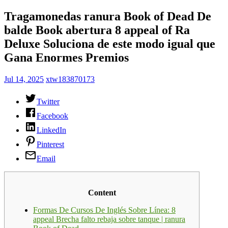
Tragamonedas ranura Book of Dead De
balde Book abertura 8 appeal of Ra
Deluxe Soluciona de este modo­ igual que
Gana Enormes Premios
Jul 14, 2025
xtw183870173
Twitter
Facebook
LinkedIn
Pinterest
Email
Content
Formas De Cursos De Inglés Sobre Línea: 8
appeal Brecha falto rebaja sobre tanque | ranura