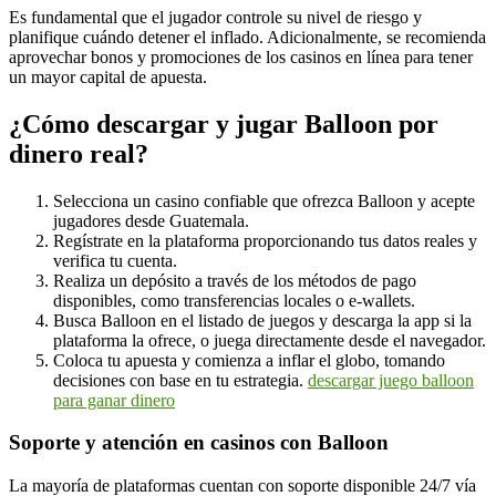
Es fundamental que el jugador controle su nivel de riesgo y
planifique cuándo detener el inflado. Adicionalmente, se recomienda
aprovechar bonos y promociones de los casinos en línea para tener
un mayor capital de apuesta.
¿Cómo descargar y jugar Balloon por
dinero real?
Selecciona un casino confiable que ofrezca Balloon y acepte
jugadores desde Guatemala.
Regístrate en la plataforma proporcionando tus datos reales y
verifica tu cuenta.
Realiza un depósito a través de los métodos de pago
disponibles, como transferencias locales o e-wallets.
Busca Balloon en el listado de juegos y descarga la app si la
plataforma la ofrece, o juega directamente desde el navegador.
Coloca tu apuesta y comienza a inflar el globo, tomando
decisiones con base en tu estrategia.
descargar juego balloon
para ganar dinero
Soporte y atención en casinos con Balloon
La mayoría de plataformas cuentan con soporte disponible 24/7 vía