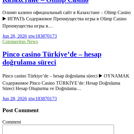
Олимп казино официальный сайт в Казахстане – Olimp Casino
▶️ ИГРАТЬ Содержимое Преимущества игры в Olimp Casino
Преимущества игры в…
Jun 28, 2026
xtw183870173
Coronavirus News
Pinco casino Türkiye’de – hesap
doğrulama süreci
Pinco casino Türkiye’de – hesap doğrulama süreci ▶️ OYNAMAK
Содержимое Pinco Casino TÜRKİYE’de: Hesap Doğrulama
Süreci Hesap Oluşturma ve Doğrulama…
Jun 28, 2026
xtw183870173
Post Comment
Comment