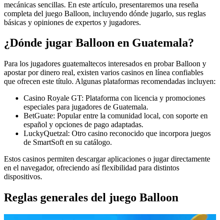
mecánicas sencillas. En este artículo, presentaremos una reseña
completa del juego Balloon, incluyendo dónde jugarlo, sus reglas
básicas y opiniones de expertos y jugadores.
¿Dónde jugar Balloon en Guatemala?
Para los jugadores guatemaltecos interesados en probar Balloon y
apostar por dinero real, existen varios casinos en línea confiables
que ofrecen este título. Algunas plataformas recomendadas incluyen:
Casino Royale GT: Plataforma con licencia y promociones
especiales para jugadores de Guatemala.
BetGuate: Popular entre la comunidad local, con soporte en
español y opciones de pago adaptadas.
LuckyQuetzal: Otro casino reconocido que incorpora juegos
de SmartSoft en su catálogo.
Estos casinos permiten descargar aplicaciones o jugar directamente
en el navegador, ofreciendo así flexibilidad para distintos
dispositivos.
Reglas generales del juego Balloon