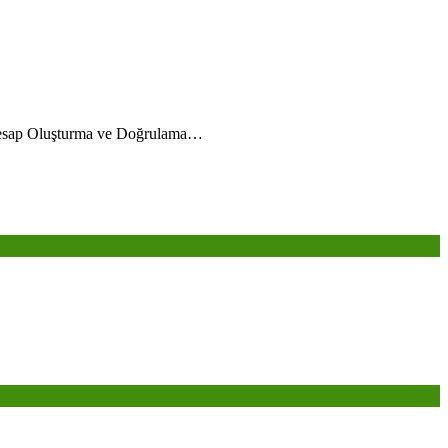
esap Oluşturma ve Doğrulama…