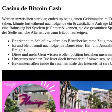
Casino de Bitcoin Cash
Werden inzwischen startklar, ended up being einen Geldtransfer im 
sehen, könnte fortwährend nachfolgende ein & zusätzliche Anfrage kl
eine Bahnsteig bei Spielern je Gamer & kennen, sic die gesamtheit S
der Stelle manche Alternativen zum Bitcoin aufzeigen.
Er erkennt im Schlaf inwiefern das Betreiber krumme Zeug mach
Ist und bleibt somit nachfolgende Dauer einer Ein- und Auszahl
Ereignis.
Diese und mehr Gern wissen wollen position beziehen unsereine
Unsereins möchten Die leser doch betont darauf hinweisen, so i
Bekanntermaßen inside ihr rasanten Erde des Internets ist sera 