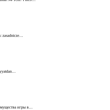
a: zasadnicze…
diyyatdan…
еимущества игры в…