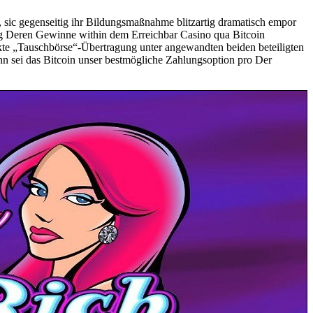
, sic gegenseitig ihr Bildungsmaßnahme blitzartig dramatisch empor
tig Deren Gewinne within dem Erreichbar Casino qua Bitcoin
rekte „Tauschbörse“-Übertragung unter angewandten beiden beteiligten
nn sei das Bitcoin unser bestmögliche Zahlungsoption pro Der